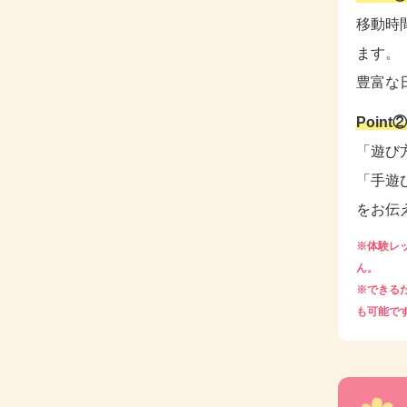
移動時
ます。
豊富な
Poin
「遊び
「手遊
をお伝
※体験レ
ん。
※できる
も可能で