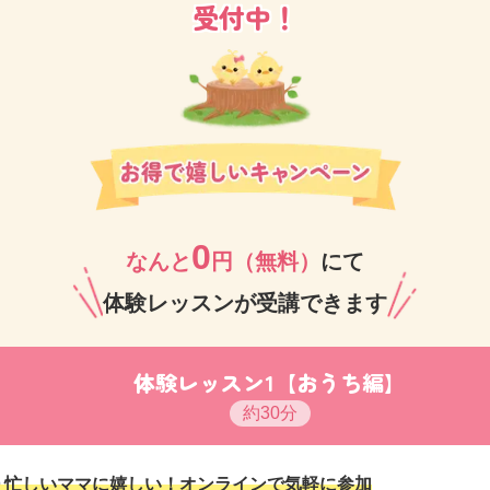
受付中！
0
なんと
円（無料）
にて
体験レッスンが受講できます
体験レッスン1【おうち編】
約30分
nt① 忙しいママに嬉しい！オンラインで気軽に参加