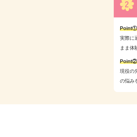
2
Poin
実際に
まま体
Poin
現役の
の悩み