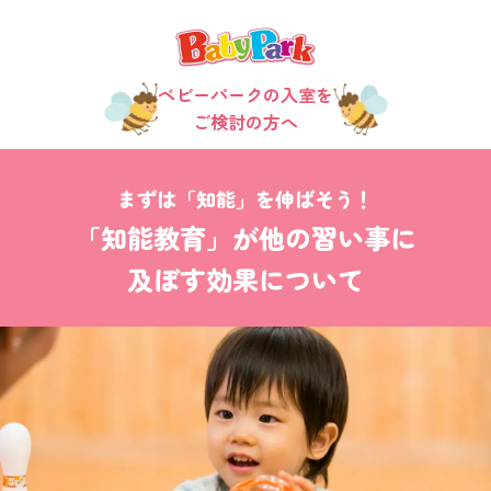
ベビーパークの入室を
ご検討の方へ
まずは「知能」を伸ばそう！
「知能教育」が他の習い事に
及ぼす効果について