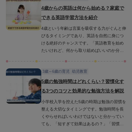
歳から英語学習を始めるのが遅くない理由を
4歳からの英語は何から始める？家庭で
解説します。さらに、英語を生活の一部とし
できる英語学習方法を紹介
て楽しく取り入れるための方法や習慣化のコ
4歳という年齢は言葉を吸収する力がぐんと伸
ツについて紹介しているので、ぜひご家庭で
びるタイミングであり、英語を自然に身につ
活用してみてください。
ける絶好のチャンスです。「英語教育を始め
たいけれど、何から取り組めばいいのか分か
らない」「家庭で教える方法に自信がない」
と感じているお母さんやお父さんもいらっし
3歳～6歳の育児
幼児教育
ゃるかもしれません。この記事では、4歳児の
発達段階に合わせた英語学習の始め方や無理
5歳の勉強時間はどれくらい？習慣化す
なく家庭でできるリスニング・スピーキング
る3つのコツと効果的な勉強方法を解説
の習得法、英語フレーズの語りかけやかけ流
小学校入学を控えた5歳の時期は勉強の習慣を
しのコツなどを詳しくご紹介します。英語学
整える大切なタイミングです。勉強時間を長
習が親子の「楽しい時間」となるアイデアを
くやらせればいいわけではないと分かってい
紹介するので、ぜひ最後までご覧ください。
ても、「短すぎて効果はあるの？」「習慣は
どうやって身につくの？」と思っている方も