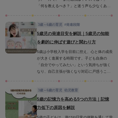
「何を教えるべき？」と迷う声も少なくあり
ません。5歳児は脳の発達が著しく学習への吸
収力も非常に高いため、様々なことに興味を
3歳～6歳の育児
#
発達段階
もつ時期です。そんな今だからこそ、どんな
風に勉強にふれるかがとても大切です。この
5歳児の発達目安を解説｜5歳児の知能
記事では、5歳児にとって最適な勉強内容や学
を劇的に伸ばす遊びと関わり方
習法、習慣化するための実践的なコツを紹介
5歳は小学校入学を目前に控え、心と体の成長
します。子どもが「楽しい」と感じられる工
が大きく進展する時期です。子ども自身の
夫や、家庭で無理なく取り入れられる学習法
「自分でやってみたい」という気持ちが強く
を紹介しているので、お子さんに合った勉強
なり、自己主張が強くなり対応に戸惑うこと
方法が見つかるでしょう。
もあるかもしれません。しかし、この時期
は、集中力・記憶力・理解力・判断力といっ
3歳～6歳の育児
幼児教育
た知能の基礎が飛躍的に伸びるチャンスでも
あります。この記事では、5歳児の発達の目安
5歳の記憶力を高める5つの方法｜記憶
を詳しく解説し、日常で実践できる遊びや関
力低下の原因を解説
わり方を通じて、知能を効果的に育てるヒン
5歳の子どもは、遊びや日常の体験を通して学
トを紹介します。ぜひこの記事を読んで、よ