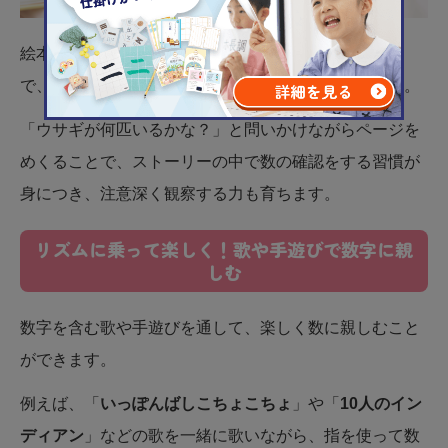
絵本に登場する動物や食べ物の数を
一緒に数える
こと
で、子どもは数字と実物のつながりを自然に学びます。
「ウサギが何匹いるかな？」と問いかけながらページを
めくることで、ストーリーの中で数の確認をする習慣が
身につき、注意深く観察する力も育ちます。
リズムに乗って楽しく！歌や手遊びで数字に親
しむ
数字を含む歌や手遊びを通して、楽しく数に親しむこと
ができます。​
例えば、「
いっぽんばしこちょこちょ
」や「
10人のイン
ディアン
」などの歌を一緒に歌いながら、指を使って数