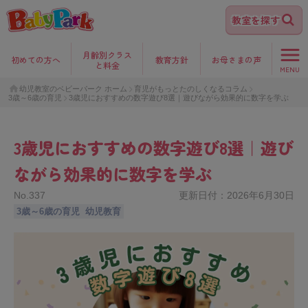
教室を探す
月齢別クラス
初めて
の方へ
教育方針
お母さま
の声
と料金
MENU
幼児教室のベビーパーク ホーム
育児がもっとたのしくなるコラム
3歳～6歳の育児
3歳児におすすめの数字遊び8選｜遊びながら効果的に数字を学ぶ
3歳児におすすめの数字遊び8選｜遊び
ながら効果的に数字を学ぶ
No.
337
更新日付：
2026年6月30日
3歳～6歳の育児
幼児教育