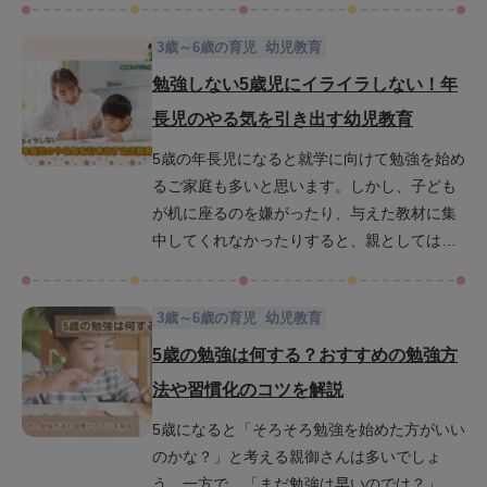
少なくありません。本記事では、5歳の子ども
3歳～6歳の育児
幼児教育
に適した勉強時間の目安や集中時間、習慣化
のコツ、さらに楽しみながら学べる工夫を紹
勉強しない5歳児にイライラしない！年
介します。毎日の小さな積み重ねが子どもの
長児のやる気を引き出す幼児教育
未来の学びの基盤を着実につくっていきま
5歳の年長児になると就学に向けて勉強を始め
す。
るご家庭も多いと思います。しかし、子ども
が机に座るのを嫌がったり、与えた教材に集
中してくれなかったりすると、親としては
「このままで大丈夫かな」と不安になり、つ
いイライラしてしまうこともあるでしょう。
3歳～6歳の育児
幼児教育
この記事では、5歳児が勉強を嫌がる理由を丁
寧に紐解きながら親子のストレスやイライラ
5歳の勉強は何する？おすすめの勉強方
を減らし、子どものやる気を自然に引き出す
法や習慣化のコツを解説
幼児教育の具体策を紹介します。読み終える
5歳になると「そろそろ勉強を始めた方がいい
頃には、接し方に前向きな変化を感じていた
のかな？」と考える親御さんは多いでしょ
だけるはずです。
う。一方で、「まだ勉強は早いのでは？」