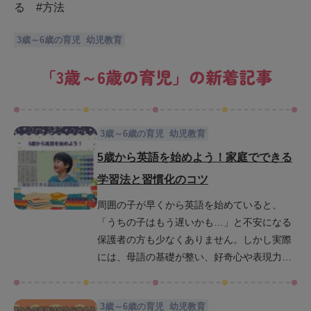
る #方法
3歳～6歳の育児
幼児教育
「
3歳～6歳の育児
」の新着記事
3歳～6歳の育児
幼児教育
5歳から英語を始めよう！家庭でできる
学習法と習慣化のコツ
周囲の子が早くから英語を始めていると、
「うちの子はもう遅いかも…」と不安になる
保護者の方も少なくありません。しかし実際
には、母語の基礎が整い、好奇心や表現力が
豊かになり始めるこの時期は英語を始めやす
いタイミングです。ここでは、5歳から始める
3歳～6歳の育児
幼児教育
英語学習のメリットや注意点を紹介しながら5