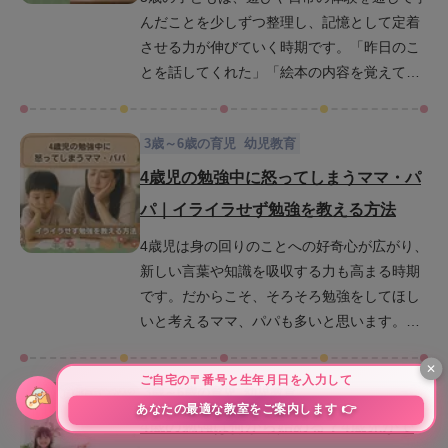
んだことを少しずつ整理し、記憶として定着
り前向きな子育てに役立ててください。
させる力が伸びていく時期です。「昨日のこ
とを話してくれた」「絵本の内容を覚えてい
た」など、成長を実感できる場面も多くなる
でしょう。一方で、生活リズムの乱れなど
3歳～6歳の育児
幼児教育
様々な原因によって記憶力が低下してしまう
こともあります。また、規則正しい生活や親
4歳児の勉強中に怒ってしまうママ・パ
の関わり次第で、記憶力はさらに伸ばすこと
パ｜イライラせず勉強を教える方法
も可能です。この記事では、5歳児の記憶力の
4歳児は身の回りのことへの好奇心が広がり、
発達メカニズムをわかりやすく解説するとと
新しい言葉や知識を吸収する力も高まる時期
もに、記憶力を下げてしまう原因と高めるた
です。だからこそ、そろそろ勉強をしてほし
めの工夫をわかりやすく紹介します。日々の
いと考えるママ、パパも多いと思います。一
育児に取り入れやすい実践的なヒントを紹介
方で、親が勉強を教えようとしても、子ども
するので、お子様の成長をサポートするヒン
はすぐにほかのことに興味を向けたり、机に
トを得ていただければと思います。
3歳～6歳の育児
幼児教育
向かう時間が短かったりして思うように進ま
ないこともあります。そんなとき、親は予定
4歳の勉強は何から始める？4歳児がで
通りに進まないことに気持ちが焦り、ついイ