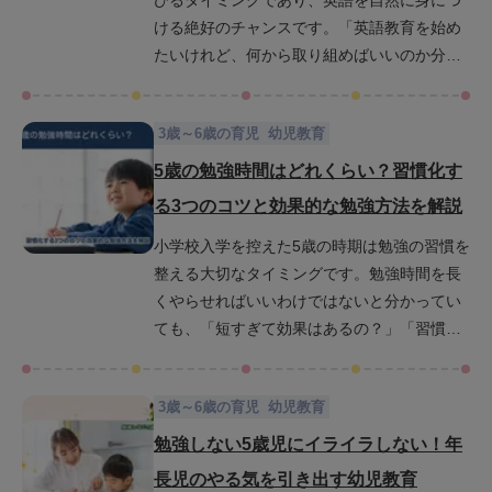
びるタイミングであり、英語を自然に身につ
活用してみてください。
ける絶好のチャンスです。「英語教育を始め
たいけれど、何から取り組めばいいのか分か
らない」「家庭で教える方法に自信がない」
と感じているお母さんやお父さんもいらっし
3歳～6歳の育児
幼児教育
ゃるかもしれません。この記事では、4歳児の
発達段階に合わせた英語学習の始め方や無理
5歳の勉強時間はどれくらい？習慣化す
なく家庭でできるリスニング・スピーキング
る3つのコツと効果的な勉強方法を解説
の習得法、英語フレーズの語りかけやかけ流
小学校入学を控えた5歳の時期は勉強の習慣を
しのコツなどを詳しくご紹介します。英語学
整える大切なタイミングです。勉強時間を長
習が親子の「楽しい時間」となるアイデアを
くやらせればいいわけではないと分かってい
紹介するので、ぜひ最後までご覧ください。
ても、「短すぎて効果はあるの？」「習慣は
どうやって身につくの？」と思っている方も
少なくありません。本記事では、5歳の子ども
3歳～6歳の育児
幼児教育
に適した勉強時間の目安や集中時間、習慣化
のコツ、さらに楽しみながら学べる工夫を紹
勉強しない5歳児にイライラしない！年
介します。毎日の小さな積み重ねが子どもの
長児のやる気を引き出す幼児教育