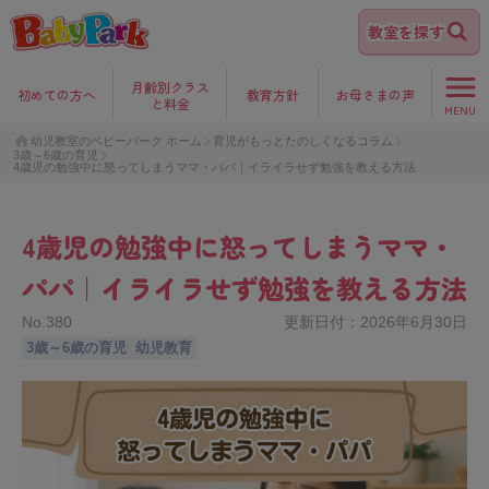
教室を探す
月齢別クラス
初めて
の方へ
教育方針
お母さま
の声
と料金
MENU
幼児教室のベビーパーク ホーム
育児がもっとたのしくなるコラム
3歳～6歳の育児
4歳児の勉強中に怒ってしまうママ・パパ｜イライラせず勉強を教える方法
4歳児の勉強中に怒ってしまうママ・
パパ｜イライラせず勉強を教える方法
No.
380
更新日付：
2026年6月30日
3歳～6歳の育児
幼児教育