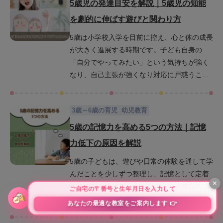
風に勉強にふれるかがとても大切です。この
5歳児の発達目安を解説｜5歳児の知能
記事では、5歳児にとって最適な勉強内容や学
を劇的に伸ばす遊びと関わり方
習法、習慣化するための実践的なコツを紹介
5歳は小学校入学を目前に控え、心と体の成長
します。子どもが「楽しい」と感じられる工
が大きく進展する時期です。子ども自身の
夫や、家庭で無理なく取り入れられる学習法
「自分でやってみたい」という気持ちが強く
を紹介しているので、お子さんに合った勉強
なり、自己主張が強くなり対応に戸惑うこと
方法が見つかるでしょう。
もあるかもしれません。しかし、この時期
は、集中力・記憶力・理解力・判断力といっ
3歳～6歳の育児
幼児教育
た知能の基礎が飛躍的に伸びるチャンスでも
あります。この記事では、5歳児の発達の目安
5歳の記憶力を高める5つの方法｜記憶
を詳しく解説し、日常で実践できる遊びや関
力低下の原因を解説
わり方を通じて、知能を効果的に育てるヒン
5歳の子どもは、遊びや日常の体験を通して学
トを紹介します。ぜひこの記事を読んで、よ
んだことを少しずつ整理し、記憶として定着
り前向きな子育てに役立ててください。
させる力が伸びていく時期です。「昨日のこ
とを話してくれた」「絵本の内容を覚えてい
た」など、成長を実感できる場面も多くなる