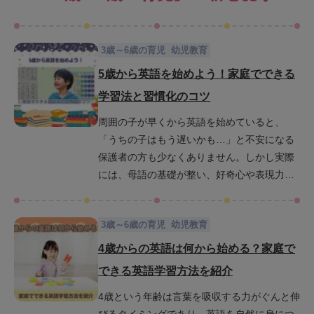
3歳～6歳の育児
幼児教育
5歳から英語を始めよう！家庭でできる
学習法と習慣化のコツ
周囲の子が早くから英語を始めていると、
「うちの子はもう遅いかも…」と不安になる
保護者の方も少なくありません。しかし実際
には、母語の基礎が整い、好奇心や表現力が
豊かになり始めるこの時期は英語を始めやす
いタイミングです。ここでは、5歳から始める
3歳～6歳の育児
幼児教育
英語学習のメリットや注意点を紹介しながら5
歳から英語学習を始めるのが遅くない理由を
4歳からの英語は何から始める？家庭で
解説します。さらに、英語を生活の一部とし
できる英語学習方法を紹介
て楽しく取り入れるための方法や習慣化のコ
4歳という年齢は言葉を吸収する力がぐんと伸
ツについて紹介しているので、ぜひご家庭で