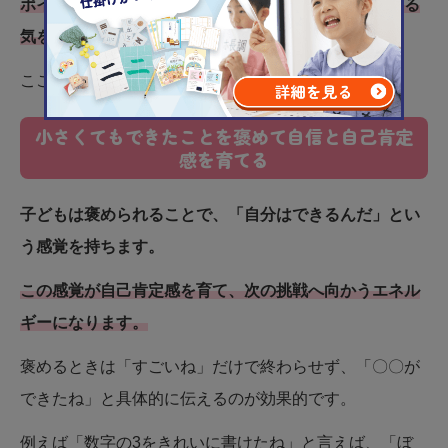
ポイントは、子どもの気持ちを尊重しつつ、自信とやる
気を引き出すことです。
ここでは、日常で実践できる6つの方法を紹介します。
小さくてもできたことを褒めて自信と自己肯定
感を育てる
子どもは褒められることで、「自分はできるんだ」とい
う感覚を持ちます。
この感覚が自己肯定感を育て、次の挑戦へ向かうエネル
ギーになります。
褒めるときは「すごいね」だけで終わらせず、「〇〇が
できたね」と具体的に伝えるのが効果的です。
例えば「数字の3をきれいに書けたね」と言えば、「ぼ