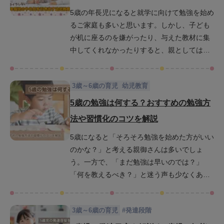
未来の学びの基盤を着実につくっていきま
5歳の年長児になると就学に向けて勉強を始め
す。
るご家庭も多いと思います。しかし、子ども
が机に座るのを嫌がったり、与えた教材に集
中してくれなかったりすると、親としては
「このままで大丈夫かな」と不安になり、つ
いイライラしてしまうこともあるでしょう。
3歳～6歳の育児
幼児教育
この記事では、5歳児が勉強を嫌がる理由を丁
寧に紐解きながら親子のストレスやイライラ
5歳の勉強は何する？おすすめの勉強方
を減らし、子どものやる気を自然に引き出す
法や習慣化のコツを解説
幼児教育の具体策を紹介します。読み終える
5歳になると「そろそろ勉強を始めた方がいい
頃には、接し方に前向きな変化を感じていた
のかな？」と考える親御さんは多いでしょ
だけるはずです。
う。一方で、「まだ勉強は早いのでは？」
「何を教えるべき？」と迷う声も少なくあり
ません。5歳児は脳の発達が著しく学習への吸
収力も非常に高いため、様々なことに興味を
3歳～6歳の育児
#
発達段階
もつ時期です。そんな今だからこそ、どんな