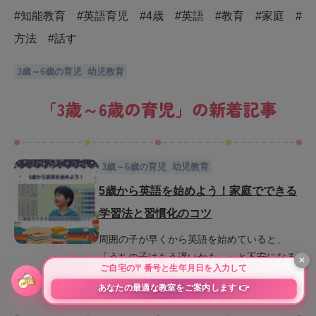
#知能教育 #英語育児 #4歳 #英語 #教育 #家庭 #
方法 #話す
3歳～6歳の育児
幼児教育
「
3歳～6歳の育児
」の新着記事
3歳～6歳の育児
幼児教育
5歳から英語を始めよう！家庭でできる
学習法と習慣化のコツ
周囲の子が早くから英語を始めていると、
「うちの子はもう遅いかも…」と不安になる
保護者の方も少なくありません。しかし実際
には、母語の基礎が整い、好奇心や表現力が
豊かになり始めるこの時期は英語を始めやす