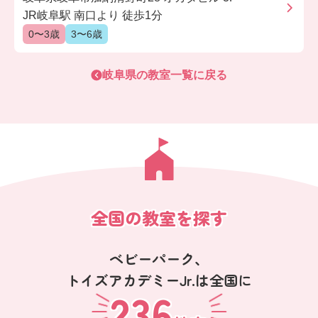
JR岐阜駅 南口より 徒歩1分
0〜3歳
3〜6歳
岐阜県
の教室一覧に戻る
全国の教室を探す
ベビーパーク、
トイズアカデミーJr.は全国に
236