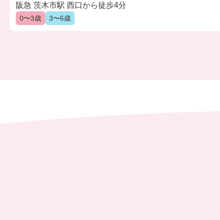
阪急 茨木市駅 西口から徒歩4分
0〜3歳
3〜6歳