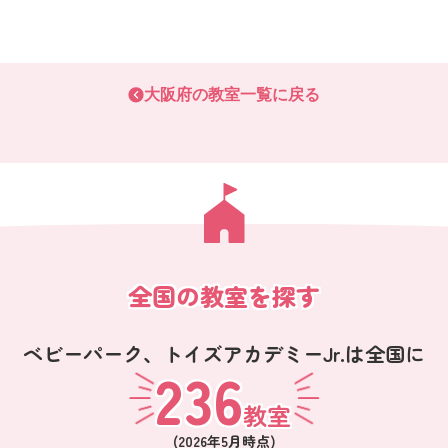
大阪府
の教室一覧に戻る
全国の教室を探す
ベビーパーク、
トイズアカデミーJr.は全国に
236
教室
(
2026年5月
時点)