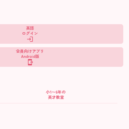
英語
ログイン
会員向けアプリ
Android版
小1〜6年の
英才教室