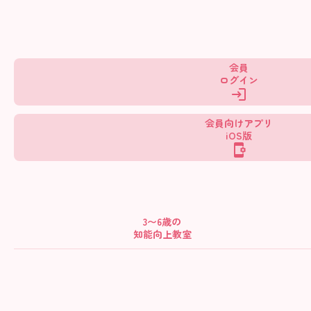
会員
ログイン
会員向けアプリ
iOS版
3〜6歳の
知能向上教室