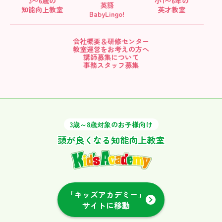
3〜6歳の
小1〜6年の
英語
知能向上教室
英才教室
BabyLingo!
会社概要＆研修センター
教室運営をお考えの方へ
講師募集について
事務スタッフ募集
3歳～8歳対象のお子様向け
頭が良くなる知能向上教室
「キッズアカデミー」
サイトに移動