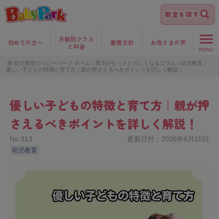
教室を探す
月齢別クラス
初めて
の方へ
教育方針
お母さま
の声
と料金
MENU
幼児教室のベビーパーク ホーム
育児がもっとたのしくなるコラム
幼児教育
優しい子どもの特徴と育て方｜親が押さえるべきポイントを詳しく解説！
優しい子どもの特徴と育て方｜親が押
さえるべきポイントを詳しく解説！
No.
313
更新日付：
2026年6月10日
幼児教育