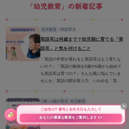
「
幼児教育
」の新着記事
幼児教育
#
英語育児
英語耳は何歳まで？幼児期に育てる「英
語耳」と気を付けること
「英語の学習が遅れると英語耳はもう育たな
いの？」「英語の勉強を5歳や6歳から始めて
も英語耳は育つの？」そんな風に悩んでいま
せんか。英語の聞き取り力、いわゆる「英語
耳」は、ただ早く始めればいいというわけで
はなく、年齢や育て方がとても大切です。特
3歳～6歳の育児
幼児教育
に言語に対する感受性が高い幼児期は、音や
リズムを自然に吸収する絶好のタイミングで
5歳から英語を始めよう！家庭でできる
す。この記事では、英語耳が何歳までに育つ
学習法と習慣化のコツ
のか、なぜ幼児期が大切なのか、そして家庭