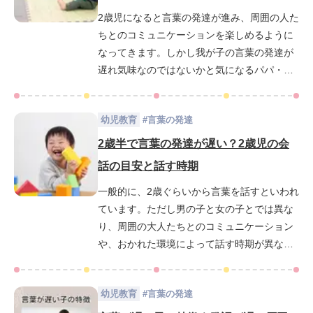
2歳児になると言葉の発達が進み、周囲の人た
ちとのコミュニケーションを楽しめるように
なってきます。しかし我が子の言葉の発達が
遅れ気味なのではないかと気になるパパ・マ
マもいるかもしれません。今回は2歳児の言葉
の発達度合いの他、子どもに言葉を教えるに
幼児教育
#
言葉の発達
あたって有効な方法を取り上げ、紹介してい
きます。
2歳半で言葉の発達が遅い？2歳児の会
話の目安と話す時期
一般的に、2歳ぐらいから言葉を話すといわれ
ています。ただし男の子と女の子とでは異な
り、周囲の大人たちとのコミュニケーション
や、おかれた環境によって話す時期が異なっ
てきます。いったい、言葉の発達の目安はど
れくらいなのでしょうか。また2歳児になる
幼児教育
#
言葉の発達
と、さまざまな事に興味関心がわいてきま