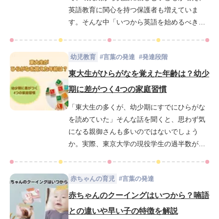
英語教育に関心を持つ保護者も増えていま
す。そんな中「いつから英語を始めるべき
か」「どこまで家庭でやるべきか」など多く
の疑問があることでしょう。この記事では、
幼児教育
#
言葉の発達
#
発達段階
英語学習の土台となる“英語耳”や“英語脳”の育
み方、無理なく始められる家庭学習の工夫を
東大生がひらがなを覚えた年齢は？幼少
わかりやすく解説します。保護者が英語を話
期に差がつく4つの家庭習慣
せなくても実践できる方法をご紹介しますの
「東大生の多くが、幼少期にすでにひらがな
で、ぜひ最後までご覧ください。
を読めていた」そんな話を聞くと、思わず気
になる親御さんも多いのではないでしょう
か。実際、東京大学の現役学生の過半数が、3
歳までにひらがなを読めるようになっていた
という調査結果もあります。東大生の幼児期
赤ちゃんの育児
#
言葉の発達
には、読み書きが自然と身につくような家庭
習慣や親の関わり方が、「学ぶ力」を無理な
赤ちゃんのクーイングはいつから？喃語
く育んでいたのです。この記事では、東大生
との違いや早い子の特徴を解説
たちがどのように幼少期を過ごし、ひらがな