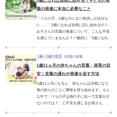
3歳になれば自然に話せる？子どもの言
た場合の対処法についても紹介します。この
葉の発達に本当に必要なこと
記事を通じて、赤ちゃんの発達について正し
「うちの子、2歳なのにまだ単語しか話せな
い情報を理解することで不安を解消し、安心
い…」「3歳になれば自然に話し始めるの？」
して子育てを進めることができるでしょう。
お子さんの言葉の発達について、こんな不安
を感じていませんか？一般的に「3歳になれば
話せるようになる」と言われていますが、実
は3歳までの関わり方がその後の言葉の発達に
1歳～3歳の育児
#
言葉の発達
大きく影響することをご存じですか？人間の
脳は3歳までに80%が形成されると言われてい
1歳11ヵ月の赤ちゃんの言葉・発育の目
ます。この時期にどのような環境で育つか
安｜言葉の遅れや発達を促す方法
が、言葉の発達だけでなく知能や人格の土台
1歳11ヵ月になると、赤ちゃんは活発になり
を作るのです。では、子どもの発話を促すた
身の回りのことに興味を持ち始めます。そん
めに、お母さんが今できることは？「たくさ
な中で「うちの子は他の子に比べて言葉が少
ん話しかける」「質問を増やす」といった方
ないのでは？」と不安を感じるお母さん、お
法が一般的ですが、実はそれだけでは不十分
父さんも少なくありません。特に、同じくら
なこともあります。幼児教育ベビーパークが
いの年齢の赤ちゃんが二語文を話し始めた
伝える、言葉の発達を促す関わり方について