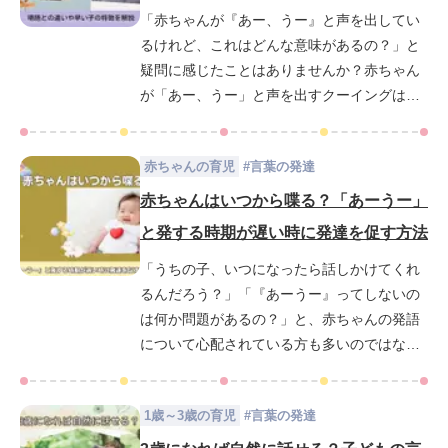
「赤ちゃんが『あー、うー』と声を出してい
習得へとつながったのか、その背景にある5つ
るけれど、これはどんな意味があるの？」と
の家庭の習慣を解説します。学力の土台を築
疑問に感じたことはありませんか？赤ちゃん
く育児のヒントとしてぜひ最後までご覧くだ
が「あー、うー」と声を出すクーイングは、
さい。
赤ちゃんの成長を実感できる大切な成長の一
つです。しかし、いつ頃から始まるのか、そ
赤ちゃんの育児
#
言葉の発達
してクーイングが早い赤ちゃんの特徴など、
気になることはたくさんありますよね。この
赤ちゃんはいつから喋る？「あーうー」
記事では、クーイングの意味や役割、喃語と
と発する時期が遅い時に発達を促す方法
の違いを分かりやすく解説します。また、ク
「うちの子、いつになったら話しかけてくれ
ーイングが少ない場合の対処法や赤ちゃんの
るんだろう？」「『あーうー』ってしないの
言葉の発達を促す方法についてもご紹介しま
は何か問題があるの？」と、赤ちゃんの発語
す。この記事を読めば、赤ちゃんとの毎日が
について心配されている方も多いのではない
もっと楽しく、安心して育児に取り組むこと
でしょうか。赤ちゃんが言葉を話し始める時
ができるでしょう。
期は一人ひとり異なります。この記事では、
1歳～3歳の育児
#
言葉の発達
赤ちゃんが声を出す発達段階について詳しく
解説し、もしも声を発する時期が遅いと感じ