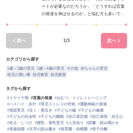
ートが必要なのだろうか」「どうすれば言葉
ることにもつながります。この記事では、新
の発達を伸ばせるのか」と悩む方も多いでし
生児に話しかけることの大切さやその効果、
ょう。この記事では言葉の遅れがあるお子さ
成長に応じた具体的な話しかけ方まで詳しく
んにぴったりな習い事を6つ厳選し、それぞれ
解説します。ぜひ最後までご覧ください。
の特徴やメリットを詳しく解説します。ま
前へ
1
/
3
次へ
た、習い事選びのポイントや家庭での取り組
み方、発達障害がある場合の注意点なども合
わせてご紹介します。この記事を読んで、お
カテゴリから探す
子さんの成長をサポートするヒントを一緒に
1歳～3歳の育児
3歳～6歳の育児
その他
赤ちゃんの育児
見つけましょう。ぜひ最後までご覧くださ
幼児の習い事
幼児教育
幼児教室
い。
タグから探す
#
イヤイヤ期
#
言葉の発達
#
おむつ・トイレトレーニング
#
ハイハイ・歩行
#
育児ストレスの対処
#
運動神経の発達
#
英語育児
#
泣く・夜泣き
#
子どもの嘘
#
子どもの健康
#
子どもの社会性
#
子どもの睡眠
#
自己肯定感
#
自己表現・自立心
#
叱る・しつけ
#
授乳・母乳育児
#
人見知り
#
読書・読み聞かせ
#
発達段階
#
文字の読み書き
#
保育園・幼稚園
#
母子分離