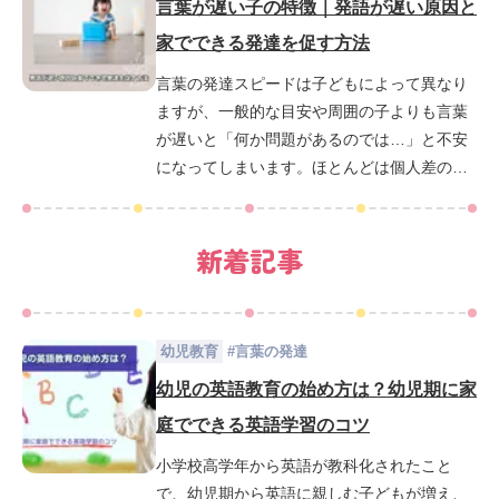
す。ここでは、単純に言葉を話す時期の早
言葉が遅い子の特徴｜発語が遅い原因と
さ・遅さだけを見るのではなく、話し方や発
家でできる発達を促す方法
音の特徴、言葉を楽しく練習するトレーニン
言葉の発達スピードは子どもによって異なり
グ方法などを解説していきます。
ますが、一般的な目安や周囲の子よりも言葉
が遅いと「何か問題があるのでは…」と不安
になってしまいます。ほとんどは個人差の範
囲内ですが、場合によっては特別な配慮が必
要になることもありますので、「言葉が遅い
新着記事
かも…」と思ったら言葉の発達が遅くなる原
因や対処方法について調べておきましょう。
今回は、子どもの言葉の発達段階や、言葉が
遅い子の特徴、言葉の発達を促すポイントに
幼児教育
#
言葉の発達
ついて解説します。
幼児の英語教育の始め方は？幼児期に家
庭でできる英語学習のコツ
小学校高学年から英語が教科化されたこと
で、幼児期から英語に親しむ子どもが増え、