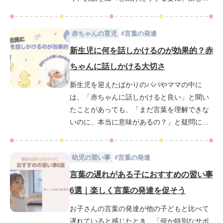
を感じつつも少し戸惑うこともあるかもしれ
る方はぜひ参考にしてください！
ません。実は、3歳頃は言葉の発達が大きく進
赤ちゃんの育児
#
言葉の発達
む「言葉の爆発期」と呼ばれる時期。語彙力
が急成長し、どんどん言葉を覚え、自分の考
新生児に何を話しかけるのが効果的？赤
えを伝えようとするようになります。しか
ちゃんに話しかける大切さ
し、「なぜこんなに喋るの？」「会話の中で
新生児を迎えたばかりのパパやママの中に
どんな対応をすればいいの？」と疑問に思う
は、「赤ちゃんに話しかけると良い」と聞い
保護者の方も多いでしょう。この記事では、3
たことがあっても、「まだ言葉を理解できな
歳児の会話のレベルや「よく喋る理由」を解
いのに、本当に意味があるの？」と疑問に思
説しながら、子どもとの会話を楽しむコツや
う方もいるかもしれません。泣いたり眠った
知能をさらに伸ばす方法を紹介します。
りを繰り返すだけの赤ちゃんに、どのように
幼児の習い事
#
言葉の発達
話しかければよいのか分からず、戸惑うこと
もあるでしょう。しかし、赤ちゃんに話しか
言葉の遅れがある子におすすめの習い事
けることは、赤ちゃんの言葉の発達や知能の
6選｜楽しく言葉の発達を促そう
基礎を築く上でとても重要な役割を果たしま
お子さんの言葉の発達が他の子どもと比べて
す。さらに、ママやパパの声を通じて赤ちゃ
遅れていると感じたとき、「何か特別なサポ
んは安心感を得たり、親子の絆を深めたりす