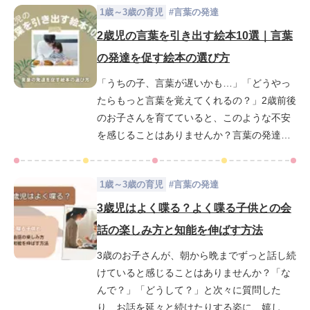
1歳～3歳の育児
#
言葉の発達
り、親の言葉にしっかり反応しているのを見
詳しく解説しますので、ぜひ最後まで読んで
ると、「発達が遅れているのでは？」と焦る
みてください。
2歳児の言葉を引き出す絵本10選｜言葉
気持ちが生まれることもあるでしょう。赤ち
の発達を促す絵本の選び方
ゃんの言葉の発達には個人差があり成長のス
「うちの子、言葉が遅いかも…」「どうやっ
ピードはそれぞれ異なります。しかし、1歳
たらもっと言葉を覚えてくれるの？」2歳前後
11ヶ月の赤ちゃんの発達の目安を知ること
のお子さんを育てていると、このような不安
で、わが子の成長を冷静に見守りながら必要
を感じることはありませんか？言葉の発達に
に応じた働きかけができるようになります。
は個人差がありますが、適切な刺激を与える
この記事では1歳11ヵ月の赤ちゃんの発育の
ことでお子さんの言葉を引き出しやすくなり
目安や言葉の発達を促すための具体的な方法
1歳～3歳の育児
#
言葉の発達
ます。その中でも、親子で楽しめる「絵本の
についても紹介します。子どもの成長に不安
読み聞かせ」は言葉を覚える大きな手助けに
を感じている方が少しでも安心して育児がで
3歳児はよく喋る？よく喋る子供との会
なると言われています。この記事では、2歳児
きるためのヒントが得られる内容となってい
話の楽しみ方と知能を伸ばす方法
の言葉の発達に効果的な絵本の選び方や、言
ますので、ぜひ最後までご覧ください。
3歳のお子さんが、朝から晩までずっと話し続
葉を引き出すおすすめの絵本10選をご紹介し
けていると感じることはありませんか？「な
ます。さらに絵本を活用した「言葉を引き出
んで？」「どうして？」と次々に質問した
す読み聞かせのコツ」もお伝えするので、
り、お話を延々と続けたりする姿に、嬉しさ
「どんな絵本を選べばいいの？」と悩んでい