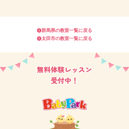
そして、IQ130を超えたお子さまたちが自らの力で学ん
でいく
トイズアカデミー
。
群馬県
の教室一覧に戻る
太田市
の教室一覧に戻る
イオンモール太田教室には全てのコースが揃い、一貫
した教育をお受けいただけます。
無料体験レッスン
教室は広くて開放感があり、のびのびレッスンができ
る環境です♪
受付中！
群馬県南部に位置し、県外、近隣市町村からたくさん
の生徒さまがレッスンにお越しくださっています。
元幼稚園教諭ベテランママ講師と、現役子育て真っ最