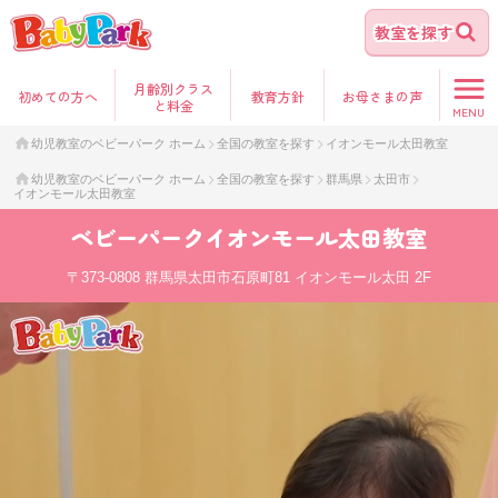
教室を探す
月齢別クラス
初めて
の方へ
教育方針
お母さま
の声
と料金
MENU
幼児教室のベビーパーク ホーム
全国の教室を探す
イオンモール太田教室
幼児教室のベビーパーク ホーム
全国の教室を探す
群馬県
太田市
イオンモール太田教室
ベビーパーク
イオンモール太田教室
〒373-0808
群馬県太田市石原町81 イオンモール太田 2F