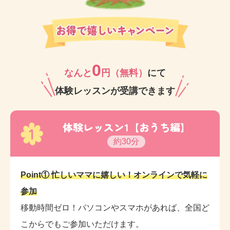
中のママ講師が子どもたちの成長をしっかりサポート
いたします。
ぜひお気軽に体験レッスンにお越しください♪ 講師一同
0
お待ちしております。
なんと
円（無料）
にて
体験レッスンが受講できます
体験レッスン1【おうち編】
1
約30分
Point① 忙しいママに嬉しい！オンラインで気軽に
参加
移動時間ゼロ！パソコンやスマホがあれば、全国ど
こからでもご参加いただけます。