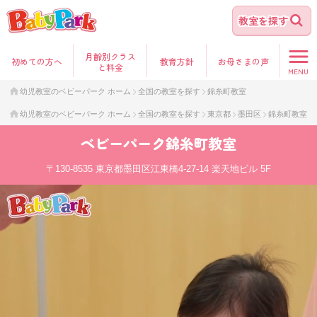
教室を探す
月齢別クラス
初めて
の方へ
教育方針
お母さま
の声
と料金
MENU
幼児教室のベビーパーク ホーム
全国の教室を探す
錦糸町教室
幼児教室のベビーパーク ホーム
全国の教室を探す
東京都
墨田区
錦糸町教室
ベビーパーク
錦糸町教室
〒130-8535
東京都墨田区江東橋4-27-14 楽天地ビル 5F