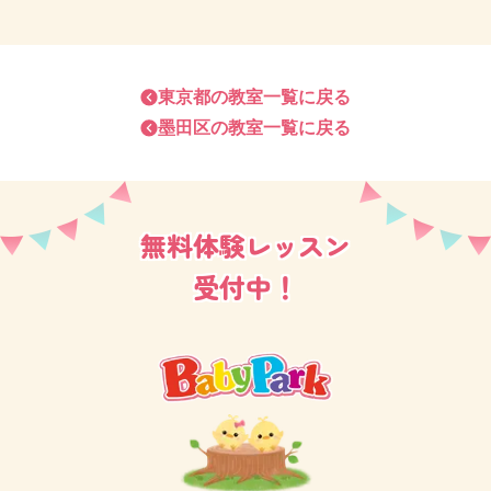
代々この地に住まわれているご家族、転勤族様々です
が、皆さま明るくすぐに打ち解け、仲良くなり、親子
でレッスンに来るのを待ちわびてくださいます。
東京都
の教室一覧に戻る
墨田区
の教室一覧に戻る
皆さまお子さまのことをとにかく大事に、熱心のお考
えのご家庭ばかりです♡
無料体験レッスン
お子さまだけではなく、親御さま同士も仲良くなり、
レッスン以外でも交流があるクラスが多いのが錦糸町
受付中！
教室の特徴です♪
地下鉄、JR線、バスの路線も複数乗り入れていますの
で、近隣のみならず、少し離れた江東区や台東区から
の生徒さまも多くいらっしゃいます。