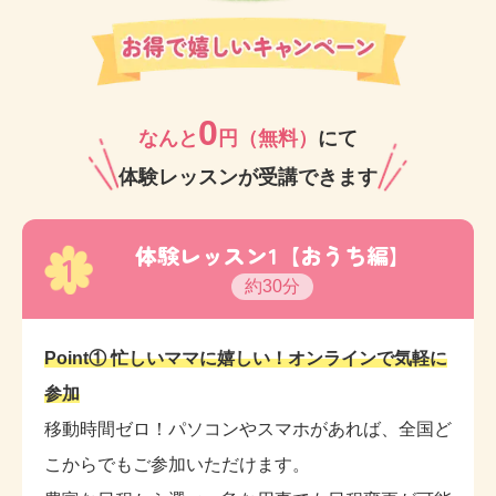
駅からは大きな交差点を渡るだけで、アクセスは抜
群！
0
スカイツリーが近く、とても大きく見える錦糸町は周
なんと
円（無料）
にて
りにたくさんの商業施設があり、レッスン前後や母子
体験レッスンが受講できます
分離レッスンにステップアップした後も、親御さまの
お買い物には最適の立地ですのでおすすめです☆
体験レッスン1【おうち編】
1
約30分
生徒さま想いの講師が笑顔いっぱいでお待ちしており
ます
ので、ぜひお気軽に体験レッスンにお越しくださ
Point① 忙しいママに嬉しい！オンラインで気軽に
い♪
参加
移動時間ゼロ！パソコンやスマホがあれば、全国ど
こからでもご参加いただけます。