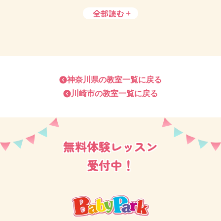
全部読む
お子さまの能力を上げたい！育児の相談をしたい！な
どさまざまなきっかけでご通室いただいております。
どのご家庭もお子さま思いで
アットホームな雰囲気♡
ぜひ一度武蔵小杉教室へお越しください。お待ちして
神奈川県
の教室一覧に戻る
川崎市
の教室一覧に戻る
おります！
無料体験レッスン
受付中！