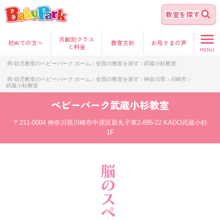
教室を探す
月齢別クラス
初めて
の方へ
教育方針
お母さま
の声
と料金
MENU
幼児教室のベビーパーク ホーム
全国の教室を探す
武蔵小杉教室
幼児教室のベビーパーク ホーム
全国の教室を探す
神奈川県
川崎市
武蔵小杉教室
ベビーパーク
武蔵小杉教室
〒211-0004
神奈川県川崎市中原区新丸子東2-895-22 KADO武蔵小杉
1F