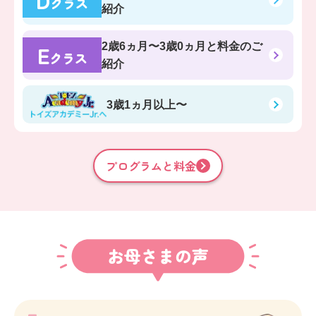
D
クラス
紹介
E
2歳6ヵ月〜3歳0ヵ月
と料金のご
クラス
紹介
3歳1ヵ月以上〜
プログラムと料金
お母さまの声