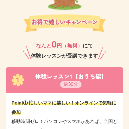
このようなお悩みはありませんか？
大丈夫！私たちにご相談ください！！
経験豊かなベテラン講師が丁寧にお答えいたします。
0
なんと
円（無料）
にて
「どうしてお子さまがそういう行動をするのか？」が
体験レッスンが受講できます
分かれば、具体的な対応の仕方も分かりますし、お母
さまのストレスも減りますよね。
体験レッスン1【おうち編】
1
約30分
同じ月齢のお子さまを持つお母さま同士で情報をシェ
アしたり、気持ちを共有したりしながらママ友となっ
Point① 忙しいママに嬉しい！オンラインで気軽に
てレッスン後には一緒にランチに行かれている方もい
参加
らっしゃいますよ。
移動時間ゼロ！パソコンやスマホがあれば、全国ど