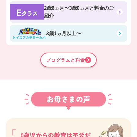
E
2歳6ヵ月〜3歳0ヵ月
と料金のご
クラス
紹介
3歳1ヵ月以上〜
プログラムと料金
お母さまの声
0歳児からの教育は不要だ