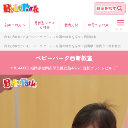
教室を探す
月齢別クラス
初めて
の方へ
教育方針
お母さま
の声
と料金
MENU
幼児教室のベビーパーク ホーム
全国の教室を探す
西新教室
幼児教室のベビーパーク ホーム
全国の教室を探す
福岡県
福岡市
西新教室
ベビーパーク
西新教室
〒814-0002
福岡県福岡市早良区西新4-9-28 西新グランドビル 6F