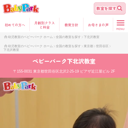
教室を探す
月齢別クラス
初めて
の方へ
教育方針
お母さま
の声
と料金
MENU
幼児教室のベビーパーク ホーム
全国の教室を探す
下北沢教室
幼児教室のベビーパーク ホーム
全国の教室を探す
東京都
世田谷区
下北沢教室
ベビーパーク
下北沢教室
〒155-0031
東京都世田谷区北沢2-25-19 ピアザ近江屋ビル 2F