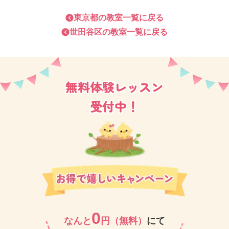
は如何でしょうか♪
東京都
の教室一覧に戻る
世田谷区
の教室一覧に戻る
また、下北沢駅は今大々的に変わりつつあります。
「ミカン」や「リロード」また線路上の緑道など新し
い施設が続々オープン☆
無料体験レッスン
他にも、は猿田彦コーヒーやスターバックスコーヒー
受付中！
など時間つぶしの場所はたくさんあります。
母子分離レッスンになってからでも、親御さまのリフ
レッシュタイムにお選びいただくことが多いのが下北
沢教室の特徴です。
勿論、「叱らない育児」のコツや楽しいレッスン、脳
を良くする「知能教育」でより優秀なお子さまへ育て
0
なんと
円（無料）
にて