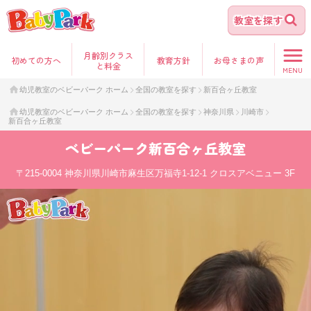
教室を探す
月齢別クラス
初めて
の方へ
教育方針
お母さま
の声
と料金
MENU
幼児教室のベビーパーク ホーム
全国の教室を探す
新百合ヶ丘教室
幼児教室のベビーパーク ホーム
全国の教室を探す
神奈川県
川崎市
新百合ヶ丘教室
ベビーパーク
新百合ヶ丘教室
〒215-0004
神奈川県川崎市麻生区万福寺1-12-1 クロスアベニュー 3F