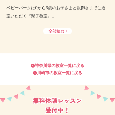
ベビーパークは0から3歳のお子さまと親御さまでご通
室いただく『親子教室』
全部読む
お子さまの発達に合わせたアクティビティと育児相談
の時間がご好評をいただいております。
いつも笑顔があふれる教室で、お子さま思いのご家庭
と
楽しいレッスン
を行っております。
神奈川県
の教室一覧に戻る
川崎市
の教室一覧に戻る
ぜひお気軽に体験レッスンへお越しください。教室で
お待ちしております♪
無料体験レッスン
受付中！