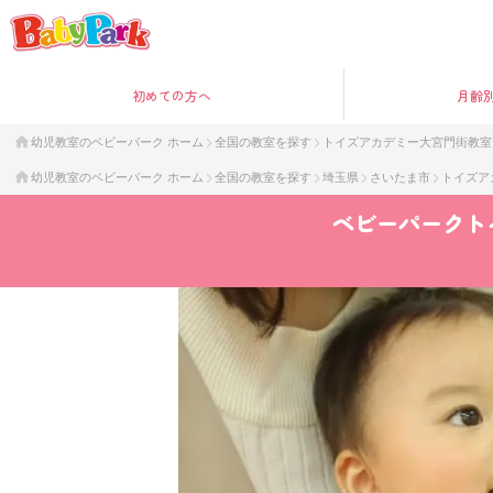
初めて
の方へ
月齢
幼児教室のベビーパーク ホーム
全国の教室を探す
トイズアカデミー大宮門街教室
幼児教室のベビーパーク ホーム
全国の教室を探す
埼玉県
さいたま市
トイズア
ベビーパーク
ト