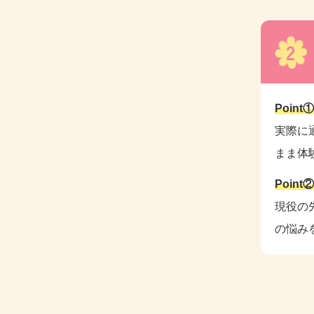
2
Poin
実際に
まま体
Poin
現役の
の悩み