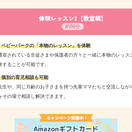
体験レッスン2【教室編】
約50分
t① ベビーパークの「本物のレッスン」を体験
通室されている生徒さまや保護者の方々と一緒に本物のレッス
験することが可能です。
t② 個別の育児相談も可能
先生や、同じ月齢のお子さまを持つ先輩ママたちと交流しなが
をその場で相談し解決できます。