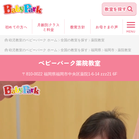
教室を探す
月齢別クラス
初めて
の方へ
教育方針
お母さま
の声
と料金
MENU
幼児教室のベビーパーク ホーム
全国の教室を探す
薬院教室
幼児教室のベビーパーク ホーム
全国の教室を探す
福岡県
福岡市
薬院教室
ベビーパーク
薬院教室
〒810-0022
福岡県福岡市中央区薬院1-6-14 zzz21 6F