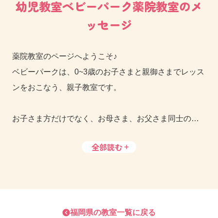
幼児教室ベビーパーク薬院教室のメ
ッセージ
薬院教室のページへようこそ♪
ベビーパークは、0~3歳のお子さまと親御さまでレッス
ンをおこなう、親子教室です。
お子さま方だけでなく、お母さま、お父さま同士のつ
ながりもでき、子育てを楽しむクラスメイトのような
全部読む
温かい雰囲気です。
1歳児の生徒さまより、『保育園の発表会で、うちの子
だけリズムに合わせて体をゆらしたり、大きな声で楽
しさを表現できていたので、園の先生に驚かれまし
福岡県
の教室一覧に戻る