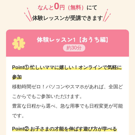
0
なんと
円（無料）
にて
笑顔が素敵な講師、元気いっぱいの講師、子育て知識
体験レッスンが受講できます
が豊富な講師などが一丸となり薬院教室をサポートし
ております。
体験レッスン1【おうち編】
1
約30分
ぜひ一度体験レッスンにお越しくださいね☆お待ちし
ております。
Point① 忙しいママに嬉しい！オンラインで気軽に
参加
移動時間ゼロ！パソコンやスマホがあれば、全国ど
こからでもご参加いただけます。
豊富な日程から選べ、急な用事でも日程変更が可能
です。
Point② お子さまの才能を伸ばす遊び方が学べる