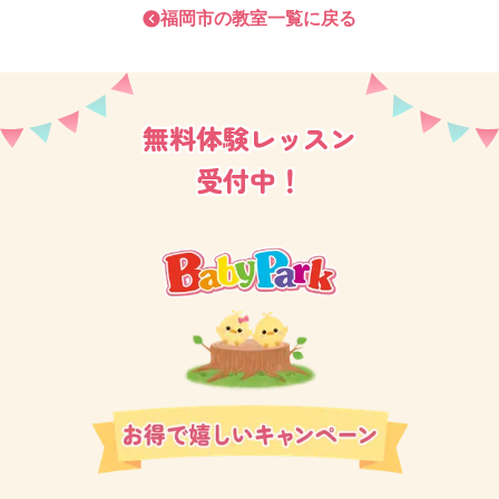
福岡市
の教室一覧に戻る
た！』というご報告や、はじめての育児で子育てに疲
れ、マイナスに考えてしまいがちだったお母さまから
は、『毎週、先生や他のママとお話をする中で悩みが
無料体験レッスン
解決したり、共感してもらえたりして、ベビーパーク
に通うことで悩んでいたことが悩みだと感じなくな
受付中！
り、前向きに捉えられるようになりました。」』と仰
っていただけたり。
皆さまご通室されたきっかけはさまざまですが、レッ
スンを楽しみ、教室が大好きな方ばかりです。
ご兄弟でのご通室、お友だちへのご紹介の輪も広が
り、たくさんの生徒さまにお越しいただいておりま
す。