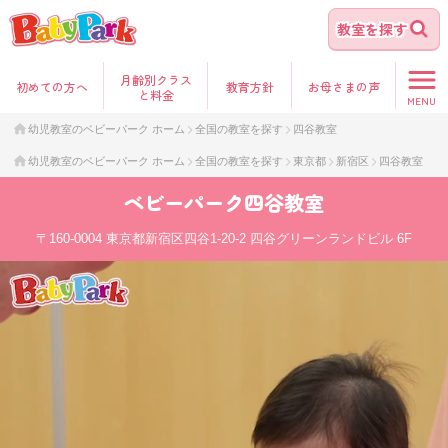
教室を探す
月齢別クラス
初めて
の方へ
教育方針
お母さま
の声
と料金
MENU
幼児教室のベビーパーク ホーム
全国の教室を探す
四谷教室
幼児教室のベビーパーク ホーム
全国の教室を探す
東京都
新宿区
四谷教室
ベビーパーク
四谷教室
〒160-0004
東京都新宿区四谷1-20-2 四谷グリーンランドビル 6F