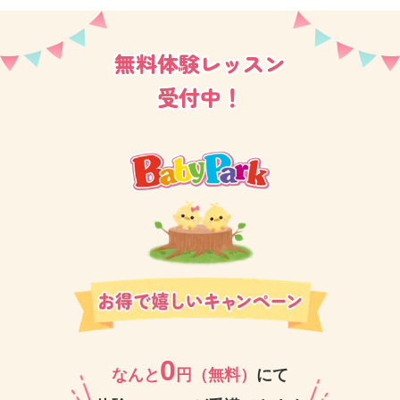
無料体験レッスン
丸ノ内線、JR線共にバリアフリーですので、電車でお
越しくださる生徒さまも多く、近隣のみならず、中野
受付中！
区や西新宿、本郷、神楽坂方面からも生徒さまがいら
っしゃっております。
中には世田谷方面や川崎方面からお車でいらっしゃる
方も♪
教室には専用駐輪場はありませんが、徒歩1分のところ
にコモレ四谷さんがありますので、ご活用いただいて
おります。
0
いつも楽しく笑顔があふれる教室ですので、ぜひ一度
なんと
円（無料）
にて
体験レッスンにお越しください。お待ちしておりま