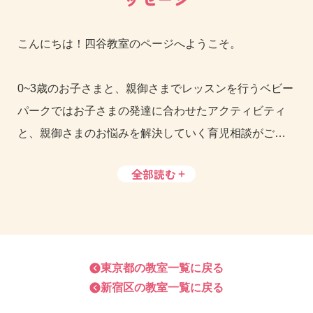
こんにちは！四谷教室のページへようこそ。
0~3歳のお子さまと、親御さまでレッスンを行うベビー
パークではお子さまの発達に合わせたアクティビティ
と、親御さまのお悩みを解決していく育児相談がご好
評いただいております。
全部読む
四谷教室の講師陣はお母さま、お父さまの育児のお悩
みにいつも親身に寄り添っております。
新宿御苑、消防博物館、おもちゃ博物館が徒歩圏内に
東京都
の教室一覧に戻る
新宿区
の教室一覧に戻る
ある四谷教室は電車でのアクセスも良く、レッスン前
後にスケジュールも立てやすい立地です☆