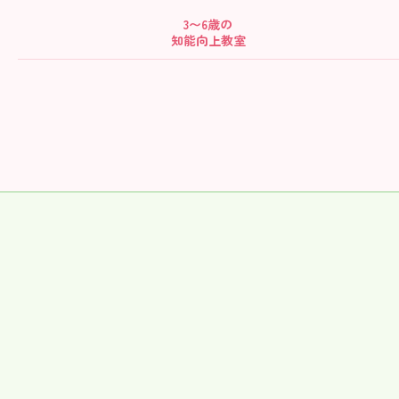
3〜6歳の
知能向上教室