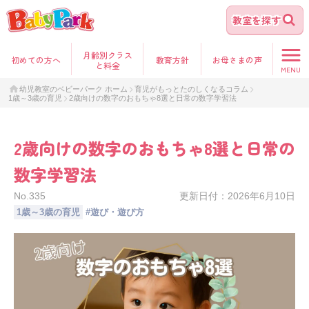
教室を探す
月齢別クラス
初めて
の方へ
教育方針
お母さま
の声
と料金
MENU
幼児教室のベビーパーク ホーム
育児がもっとたのしくなるコラム
1歳～3歳の育児
2歳向けの数字のおもちゃ8選と日常の数字学習法
2歳向けの数字のおもちゃ8選と日常の
数字学習法
No.
335
更新日付：
2026年6月10日
1歳～3歳の育児
#
遊び・遊び方