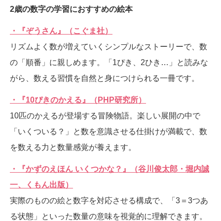
2歳の数字の学習におすすめの絵本
・『ぞうさん』（こぐま社）
リズムよく数が増えていくシンプルなストーリーで、数
の「順番」に親しめます。「1ぴき、2ひき…」と読みな
がら、数える習慣を自然と身につけられる一冊です。
・『10ぴきのかえる』（PHP研究所）
10匹のかえるが登場する冒険物語。楽しい展開の中で
「いくついる？」と数を意識させる仕掛けが満載で、数
を数える力と数量感覚が養えます。
・『かずのえほん いくつかな？』（谷川俊太郎・堀内誠
一、くもん出版）
実際のものの絵と数字を対応させる構成で、「3＝3つあ
る状態」といった数量の意味を視覚的に理解できます。