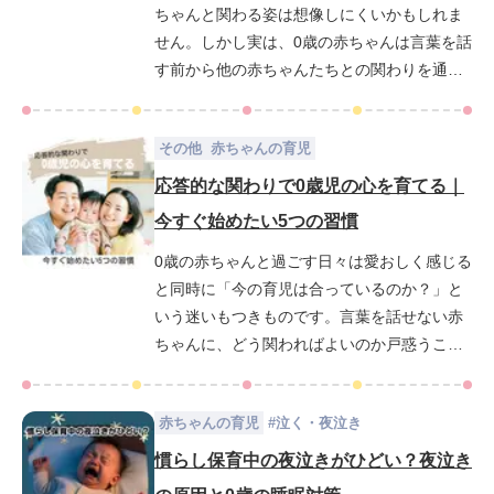
ちゃんと関わる姿は想像しにくいかもしれま
楽しい時間になるように、育児に役立つ情報
せん。しかし実は、0歳の赤ちゃんは言葉を話
をお届けします。
す前から他の赤ちゃんたちとの関わりを通し
て少しずつ社会性を育んでいるのです。この
時期の赤ちゃんはまだ自分と他人の違いも曖
その他
赤ちゃんの育児
昧で、親としてどのように関わりをサポート
していけばよいのか不安に感じる方も多いの
応答的な関わりで0歳児の心を育てる｜
ではないでしょうか。この記事では、0歳児の
今すぐ始めたい5つの習慣
社会性がいつ、どのように育ち始めるのかを
0歳の赤ちゃんと過ごす日々は愛おしく感じる
月齢別に詳しく解説しています。さらに親と
と同時に「今の育児は合っているのか？」と
してどんなふうに関わればよいかのヒントも
いう迷いもつきものです。言葉を話せない赤
ご紹介しています。
ちゃんに、どう関わればよいのか戸惑うこと
もあるかもしれません。そんなお母さん、お
父さんにこそ知ってほしいのが「応答的な関
赤ちゃんの育児
#
泣く・夜泣き
わり」です。これは、赤ちゃんの仕草や泣き
声に丁寧に応えることで信頼関係や自己肯定
慣らし保育中の夜泣きがひどい？夜泣き
感を育む育児法です。この記事では、応答的