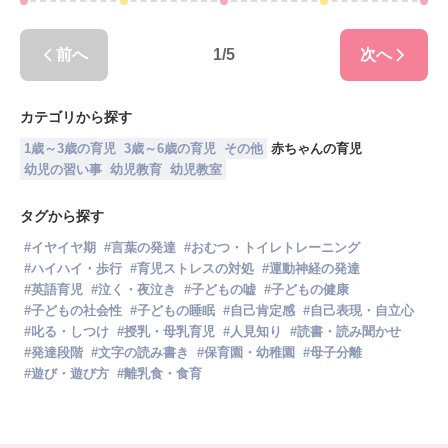
を与えることが、近年の研究で明らかになっ
てきています。英語の音に耳を慣らすだけで
前へ
1
/
5
次へ
も、将来的なリスニング力や発音の基礎が自
然と身につきやすくなると言われています。
とはいえ、「何から始めればいいの？」「教
カテゴリから探す
材を探すのも大変そう…」と感じる方も多い
1歳～3歳の育児
3歳～6歳の育児
その他
赤ちゃんの育児
でしょう。この記事では、0歳から始める英語
幼児の習い事
幼児教育
幼児教室
教育の効果や具体的な学習法、そして家族で
協力しながら続けるコツまで、実例を交えて
タグから探す
詳しく解説します。読み終える頃には、「こ
#
イヤイヤ期
#
言葉の発達
#
おむつ・トイレトレーニング
れならできそう」と思える第一歩がきっと見
#
ハイハイ・歩行
#
育児ストレスの対処
#
運動神経の発達
つかるはずです。
#
英語育児
#
泣く・夜泣き
#
子どもの嘘
#
子どもの健康
#
子どもの社会性
#
子どもの睡眠
#
自己肯定感
#
自己表現・自立心
#
叱る・しつけ
#
授乳・母乳育児
#
人見知り
#
読書・読み聞かせ
#
発達段階
#
文字の読み書き
#
保育園・幼稚園
#
母子分離
#
遊び・遊び方
#
離乳食・食育