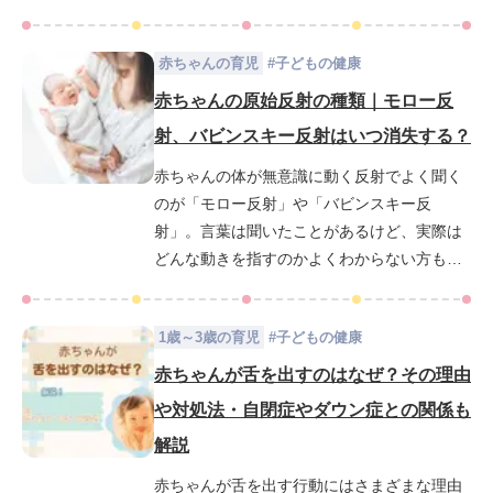
記事では、赤ちゃんの健康状態を把握するた
めの重要な指標であるカウプ指数について詳
赤ちゃんの育児
#
子どもの健康
しく解説します。カウプ指数を理解すること
で、赤ちゃんの健康管理に役立てていきまし
赤ちゃんの原始反射の種類｜モロー反
ょう。
射、バビンスキー反射はいつ消失する？
赤ちゃんの体が無意識に動く反射でよく聞く
のが「モロー反射」や「バビンスキー反
射」。言葉は聞いたことがあるけど、実際は
どんな動きを指すのかよくわからない方も多
いと思います。「モロー反射」や「バビンス
キー反射」はともに赤ちゃんの原始反射の一
1歳～3歳の育児
#
子どもの健康
種で、赤ちゃんの神経系の正常な発達を示す
基準として観察される重要な反応です。で
赤ちゃんが舌を出すのはなぜ？その理由
は、「モロー反射」「バビンスキー反射」と
や対処法・自閉症やダウン症との関係も
はどんな動きで、どんな時期に起こるのでし
解説
ょうか。このコラムでは、「モロー反射」
「バビンスキー反射」でよくみられる動作
赤ちゃんが舌を出す行動にはさまざまな理由