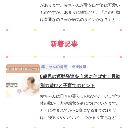
や、よくみられる時期、対処法などについて
があります。赤ちゃんが舌を出す姿は可愛い
解説します。
ものですが、あまりに頻繁だと、「この行動
は普通なの？何か病気のサインかな？」と心
配になる方も多いのではないでしょうか。こ
の記事では赤ちゃんが舌を出す理由を月齢別
新着記事
に詳しく解説し、対処法や関連する健康問題
についても触れていきます。赤ちゃんの舌出
し行動についての疑問や心配を解消し、適切
な対処法を知ることで赤ちゃんの健やかな成
赤ちゃんの育児
#
発達段階
長を見守っていきましょう。
0歳児の運動発達を自然に伸ばす！月齢
別の遊びと子育てのヒント
赤ちゃんは日々の暮らしのなかで、少しずつ
体の動かし方や感覚を身につけていきます。
とくに生まれてから1歳になるまでの1年間
は、寝返りやハイハイ、つかまり立ちなど、
運動機能の土台が育まれる大切な時期です。