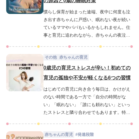
の原因と0歳の睡眠対策
な関わりやその効果を解説し、今日から始め
慣らし保育が始まった途端、夜中に何度も泣
られる具体的な習慣を分かりやすく紹介しま
き出す赤ちゃんに戸惑い、眠れない夜が続い
す。応答的な関わりを知ることで、赤ちゃん
ているママやパパもいるかもしれません。仕
との時間がもっと楽しく、さらに愛おしく感
事と育児に追われながら、赤ちゃんの夜泣き
じられるようになるでしょう。
に十分に対応できないもどかしさや疲れがた
まっていく日々に不安を感じるのは自然なこ
その他
赤ちゃんの育児
とです。同時に、赤ちゃんも保育園での新し
い生活が始まり、さまざまなストレスを感じ
0歳児の育児ストレスが辛い！初めての
るようになります。この記事では、慣らし保
育児の孤独や不安が軽くなる6つの習慣
育によるストレスや生活リズムの変化が赤ち
はじめての育児に向き合う毎日は、かけがえ
ゃんの睡眠にどんな影響を与えるのかを丁寧
のない時間である一方で「自分の時間がな
に解説し、具体的な対処法や生活リズムの整
い」「眠れない」「誰にも頼れない」といっ
え方についても紹介しています。今すぐ実践
たストレスと隣り合わせでもあります。特に0
できるヒントが詰まっているのでぜひ最後ま
歳児との生活は、授乳や夜泣きの繰り返しで
でお読みください。
心も体も消耗しやすく思うようにいかないこ
赤ちゃんの育児
#
発達段階
とが続くと、自己嫌悪や孤独感を感じてしま