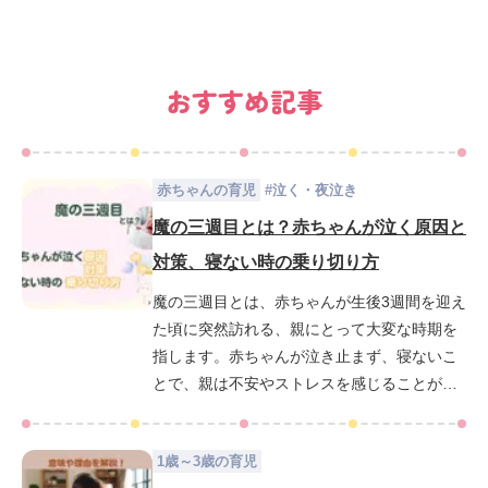
おすすめ記事
赤ちゃんの育児
#
泣く・夜泣き
魔の三週目とは？赤ちゃんが泣く原因と
対策、寝ない時の乗り切り方
魔の三週目とは、赤ちゃんが生後3週間を迎え
た頃に突然訪れる、親にとって大変な時期を
指します。赤ちゃんが泣き止まず、寝ないこ
とで、親は不安やストレスを感じることが多
いでしょう。この時期は、なぜ赤ちゃんがこ
んなに泣くのか、どのように対処すれば良い
1歳～3歳の育児
のか悩む親御さんも多いはずです。この記事