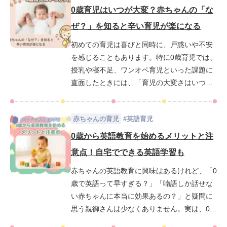
うこともあるかもしれません。そんなときに
0歳育児はいつが大変？赤ちゃんの「な
大切なのは“がんばりすぎないこと”。完璧を
ぜ？」を知ると辛い育児が楽になる
目指さなくても、心が軽くなる習慣を少しず
初めての育児は喜びと同時に、戸惑いや不安
つ取り入れることで育児の毎日にゆとりと笑
を感じることもあります。特に0歳育児では、
顔が戻ってきます。この記事では、0歳の育児
授乳や寝不足、ワンオペ育児といった課題に
ストレスの原因やその背景、ストレスと上手
直面したときには、「育児の大変さはいつま
に付き合う考え方、そして今日からできる6つ
で続くのだろう」と悩むママ・パパも少なく
の習慣をご紹介します。「今のままじゃつら
ありません。この記事では、月齢ごとに異な
い」と感じている方こそ、ぜひ読み進めてみ
赤ちゃんの育児
#
英語育児
る育児の「大変さ」と、その時期ならではの
てください。
悩みや不安の理由を解説します。さらに、そ
0歳から英語教育を始めるメリットと注
れらを少しでも軽くするためのヒントや、赤
意点！自宅でできる英語学習も
ちゃんの行動の意味を知ることで心にゆとり
赤ちゃんの英語教育に興味はあるけれど、「0
を持つ方法までを紹介します。読み終えた後
歳で英語って早すぎる？」「喃語しか話せな
には、「育児ってそういうことだったのか」
い赤ちゃんに本当に効果あるの？」と疑問に
と前向きに向き合える気持ちがきっと芽生え
思う親御さんは少なくありません。実は、0歳
るはずです。
から英語に触れることが脳の発達に良い影響