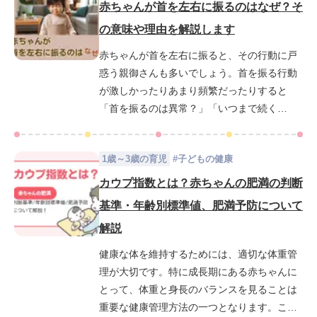
では、魔の三週目の原因や、赤ちゃんが泣き
赤ちゃんが首を左右に振るのはなぜ？そ
止まない時の対処法、そしてこの期間を乗り
の意味や理由を解説します
切る方法についてご紹介します。この記事を
赤ちゃんが首を左右に振ると、その行動に戸
読むことで、魔の三週目を乗り越えるための
惑う親御さんも多いでしょう。首を振る行動
ヒントを得ることができ、さらに安心して育
が激しかったりあまり頻繁だったりすると
児に取り組めるようになるでしょう。ぜひ最
「首を振るのは異常？」「いつまで続く
後までお読みいただき、赤ちゃんとの大切な
の？」といった疑問を持つ親も少なくありま
時間をより楽しいものにしてください。
せん。この記事では、赤ちゃんが首を振る理
1歳～3歳の育児
#
子どもの健康
由や注意すべきポイント、対応方法について
詳しく解説します。赤ちゃんの首振り行動の
カウプ指数とは？赤ちゃんの肥満の判断
背景にある理由をお伝えします。
基準・年齢別標準値、肥満予防について
解説
健康な体を維持するためには、適切な体重管
理が大切です。特に成長期にある赤ちゃんに
とって、体重と身長のバランスを見ることは
重要な健康管理方法の一つとなります。この