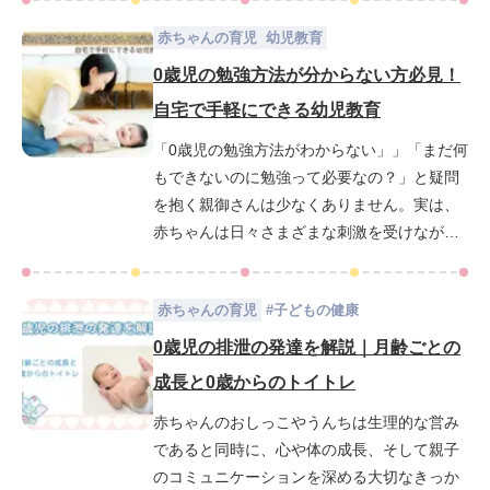
この記事では、0歳児の運動や感覚の発達を月
赤ちゃんの育児
幼児教育
齢ごとにわかりやすく解説し、それぞれの時
期に合った遊びやふれあい方のヒントをご紹
0歳児の勉強方法が分からない方必見！
介します。発達の流れを知っておくことで、
自宅で手軽にできる幼児教育
赤ちゃんとの毎日がもっと楽しくなり、安心
「0歳児の勉強方法がわからない」」「まだ何
して過ごせるはずです。さあ、赤ちゃんの成
もできないのに勉強って必要なの？」と疑問
長をやさしく見守るヒントを一緒に見ていき
を抱く親御さんは少なくありません。実は、
ましょう。
赤ちゃんは日々さまざまな刺激を受けながら
成長しています。ちょっとした遊びや関わり
が幼児教育・知育の大切な第一歩になるので
赤ちゃんの育児
#
子どもの健康
す。この記事では、育児に戸惑うママ・パパ
に向けて0歳から始められる家庭での勉強方法
0歳児の排泄の発達を解説｜月齢ごとの
やおすすめの幼児教育をわかりやすく解説し
成長と0歳からのトイトレ
ます。親子で一緒に楽しく、学びの土台を育
赤ちゃんのおしっこやうんちは生理的な営み
んでいきましょう。
であると同時に、心や体の成長、そして親子
のコミュニケーションを深める大切なきっか