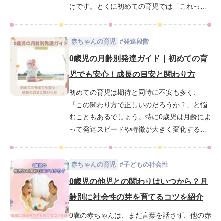
けです。とくに初めての育児では「これって
普通？」「どう対応すればいいの？」と戸惑
うこともあるかもしれませんが心配はいりま
赤ちゃんの育児
#
発達段階
せん。この記事では、赤ちゃんの排泄やトイ
レにまつわる変化を月齢ごとに紹介しなが
0歳児の月齢別発達ガイド｜初めての育
ら、0歳から始められる無理のないトイトレ
児でも安心！成長の目安と関わり方
（トイレトレーニング）の進め方もわかりや
初めての育児は期待と同時に不安も多く、
すく解説します。お世話の中で見えてくる成
「この関わり方で正しいのだろうか？」と悩
長のサインに気づき、毎日の育児をもっと楽
むこともあるでしょう。特に0歳児は月齢によ
しく、前向きに過ごすためのヒントをお届け
って発達スピードや特徴が大きく変化するた
します。
め、成長の目安がわかりづらいと感じるマ
マ・パパも少なくありません。この記事で
赤ちゃんの育児
#
子どもの社会性
は、0歳児の発達を「運動」「感覚」「認知」
「社会性」の4つの視点から整理し、月齢別の
0歳児の他児との関わりはいつから？月
特徴や関わり方、発達を促す遊びや家庭での
齢別に社会性の芽を育てるコツを紹介
環境づくりについてわかりやすく解説しま
0歳の赤ちゃんは、まだ言葉を話さず、他の赤
す。赤ちゃんと過ごす毎日が少しでも安心で