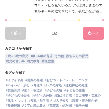
ゴロテレビを見ているだけではお子さまのエ
ネルギーを発散できなくて、夜なかなか寝て
くれません。お絵描きも、粘土遊びももう飽
きた。つまんない！となってしまったら、お
うちの中で体を動かして遊びましょう。スト
前へ
1
/
2
次へ
レスも発散できて、体力もつき、夜もしっか
り寝てくれる。3～6歳児向けの一石三鳥の室
内遊びをご紹介します。
カテゴリから探す
1歳～3歳の育児
3歳～6歳の育児
その他
赤ちゃんの育児
幼児の習い事
幼児教育
幼児教室
タグから探す
#
イヤイヤ期
#
言葉の発達
#
おむつ・トイレトレーニング
#
ハイハイ・歩行
#
育児ストレスの対処
#
運動神経の発達
#
英語育児
#
泣く・夜泣き
#
子どもの嘘
#
子どもの健康
#
子どもの社会性
#
子どもの睡眠
#
自己肯定感
#
自己表現・自立心
#
叱る・しつけ
#
授乳・母乳育児
#
人見知り
#
読書・読み聞かせ
#
発達段階
#
文字の読み書き
#
保育園・幼稚園
#
母子分離