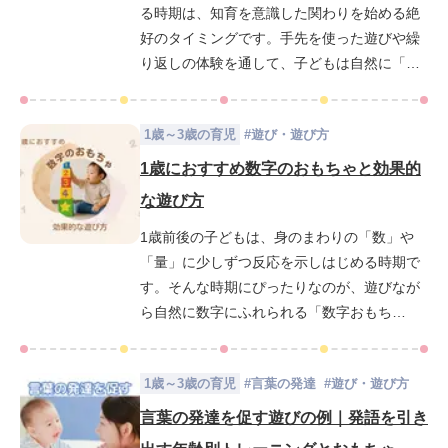
る時期は、知育を意識した関わりを始める絶
や、毎日の育児に絵本を取り入れたい新米マ
好のタイミングです。手先を使った遊びや繰
マ・パパにも役立つ内容になっています。赤
り返しの体験を通して、子どもは自然に「数
ちゃんとの絵本時間を、もっと楽しく、もっ
える」楽しさや「量」の感覚を身につけてい
と意味あるものにしたい方はぜひ最後までご
きます。しかし成長のペースや興味の方向性
覧ください。
1歳～3歳の育児
#
遊び・遊び方
は一人ひとり異なるため、どのようなおもち
ゃを選べばよいか、日常の中でどう数字に触
1歳におすすめ数字のおもちゃと効果的
れさせればよいか悩む方も多いのではないで
な遊び方
しょうか。この記事では、2歳児の発達段階に
1歳前後の子どもは、身のまわりの「数」や
合わせたおすすめの数字のおもちゃを8点紹介
「量」に少しずつ反応を示しはじめる時期で
します。さらに、家庭で取り入れやすい数字
す。そんな時期にぴったりなのが、遊びなが
の学習法もご紹介します。お子さまの「好
ら自然に数字にふれられる「数字おもち
き」が「学び」に変わる日常をつくるヒント
ゃ」。ただし、まだ言葉や概念の理解が未発
がきっと見つかるはずです。ぜひ最後までご
達なため、おもちゃの選び方や親の関わり方
覧ください。
1歳～3歳の育児
#
言葉の発達
#
遊び・遊び方
によって、興味の持ち方や遊び方に差が出る
こともあります。この記事では、1歳児の発達
言葉の発達を促す遊びの例｜発語を引き
段階に合った数字のおもちゃの選び方や、知