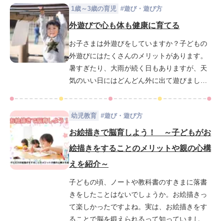
1歳～3歳の育児
#
遊び・遊び方
めの知育玩具をランキング形式でご紹介しま
す。男の子・女の子それぞれの特性に合った
外遊びで心も体も健康に育てる
おもちゃや、共通して楽しめるおもちゃの選
お子さまは外遊びをしていますか？子どもの
び方も詳しく解説。誕生日やクリスマスのプ
外遊びにはたくさんのメリットがあります。
レゼントにもぴったりな人気商品を厳選しま
暑すぎたり、大雨が続く日もありますが、天
した。お子さまの成長を応援する知育玩具選
気のいい日にはどんどん外に出て遊びましょ
びの参考に、ぜひ最後までご覧ください！
う！今回は、外遊びのメリットと年齢別の遊
びをご紹介します。
幼児教育
#
遊び・遊び方
お絵描きで脳育しよう！ ～子どもがお
絵描きをすることのメリットや親の心構
えを紹介～
子どもの頃、ノートや教科書のすきまに落書
きをしたことはないでしょうか。お絵描きっ
て楽しかったですよね。実は、お絵描きをす
ることで脳を鍛えられるって知っていました