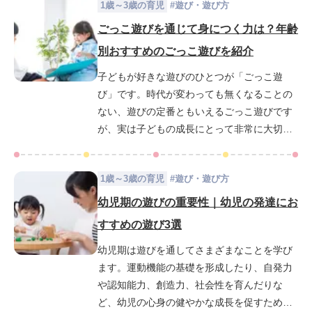
1歳～3歳の育児
#
遊び・遊び方
ママも多いです。とくに0歳児は泣いているこ
とも多いので、機嫌の良いときにたくさん遊
ごっこ遊びを通じて身につく力は？年齢
んであげるとよいでしょう。そこで、意思の
別おすすめのごっこ遊びを紹介
疎通がまだまだこれからの0歳児と、どういう
子どもが好きな遊びのひとつが「ごっこ遊
遊びをしたら良いのか悩んでいるママに向け
び」です。時代が変わっても無くなることの
て、具体的な遊び方や注意点をご紹介しま
ない、遊びの定番ともいえるごっこ遊びです
す。ママとの遊びは、0歳児の成長にとってと
が、実は子どもの成長にとって非常に大切な
ても大切な経験になります。ぜひ参考にし
役割をもっていると言われています。今回は
て、日々の暮らしに取り入れてみてくださ
そんなごっこ遊びについて詳しく解説しま
い。
1歳～3歳の育児
#
遊び・遊び方
す。
幼児期の遊びの重要性｜幼児の発達にお
すすめの遊び3選
幼児期は遊びを通してさまざまなことを学び
ます。運動機能の基礎を形成したり、自発力
や認知能力、創造力、社会性を育んだりな
ど、幼児の心身の健やかな成長を促すために