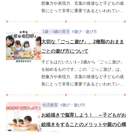
想像力や表現力、言葉の発達など子どもの成
長にとって非常に重要であるといわれていま
す。この記事では特にごっこ遊びの典型であ
る「おままごと遊び」に特化して、年齢ごと
1歳～3歳の育児
#
遊び・遊び方
の「おままごと遊び」の特徴と、「おままご
と遊び」をつうじて伸ばせる子どもの能力に
大切な「ごっこ遊び」、2種類のおまま
ついて、具体例をまじえながら解説していき
ごとの遊び方について
ます。
子どもはだいたい1～2歳から「ごっこ遊び」
を始めるものです。この「ごっこ遊び」は、
想像力や表現力、言葉の発達など子どもの成
長にとって非常に重要であるといわれていま
す。この記事では特にごっこ遊びの典型であ
る「おままごと遊び」に特化して、年齢ごと
幼児教育
#
遊び・遊び方
の「おままごと遊び」の特徴と、「おままご
と遊び」をつうじて伸ばせる子どもの能力に
お絵描きで脳育しよう！ ～子どもがお
ついて、具体例をまじえながら解説していき
絵描きをすることのメリットや親の心構
ます。