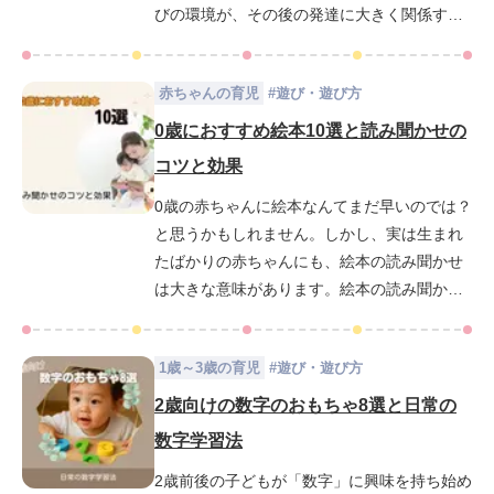
びの環境が、その後の発達に大きく関係する
ことが明らかになっています。中でも注目さ
れているのが「知育」です。知育は、脳の成
赤ちゃんの育児
#
遊び・遊び方
長が著しい乳児期にこそ取り入れたい取り組
みのひとつです。この記事では、なぜ0歳から
0歳におすすめ絵本10選と読み聞かせの
の知育が大切なのか、そして家庭でできる簡
コツと効果
単な遊びやおもちゃの選び方、月齢ごとの発
0歳の赤ちゃんに絵本なんてまだ早いのでは？
達に応じた知育ポイントまで具体的にわかり
と思うかもしれません。しかし、実は生まれ
やすく解説。幼児教室など専門機関の活用法
たばかりの赤ちゃんにも、絵本の読み聞かせ
についても紹介します。
は大きな意味があります。絵本の読み聞かせ
は視覚や聴覚を刺激することで脳の発達を促
すだけでなく、言葉や感情を育む第一歩にも
1歳～3歳の育児
#
遊び・遊び方
なるのです。この記事では、0歳の赤ちゃんに
ぴったりな絵本を厳選して10冊ご紹介しま
2歳向けの数字のおもちゃ8選と日常の
す。さらに効果的な読み聞かせのコツや赤ち
数字学習法
ゃんの反応を引き出す絵本の選び方もあわせ
2歳前後の子どもが「数字」に興味を持ち始め
て解説！出産祝いに何を贈るか迷っている方