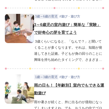
か？ なぜ絵を描くことで脳を鍛えられるの
か。その仕組みとポイントをお伝えします。
3歳～6歳の育児
#
遊び・遊び方
お父さん、お母さんもお子さまと一緒に脳ト
レしましょう！
3～6歳児の室内遊び：簡単な「実験」
で好奇心の芽を育てよう
3歳くらいになると、「なんで？」と聞いて
くることが多くなります。それは、知能が発
達してきた証拠。子どもが身の回りのことに
興味を持ち始めたタイミングで、さまざまな
体験をさせてあげることが大切です。今回
は、自宅で簡単にできる実験を年齢別にご紹
1歳～3歳の育児
#
遊び・遊び方
介します。お父さん、お母さんも一緒に楽し
みながら、たくさんの発見をさせてあげまし
雨の日も！【年齢別】室内でもできる運
ょう。
動遊び
雨や暑さが続くと、外に出るのが億劫になっ
てしまいますよね。でも、おうちの中でゴロ