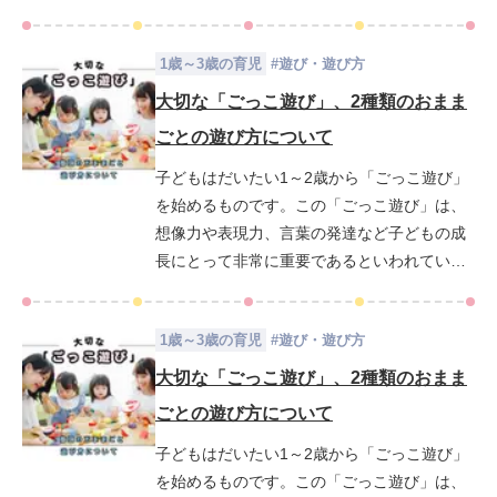
は、遊びの時間を十分確保することや、特定
の遊びばかりでなくさまざまな遊びを取り入
1歳～3歳の育児
#
遊び・遊び方
れること、年代や発達段階に合わせた遊びを
提供することが大切です。幼児期の発達にお
大切な「ごっこ遊び」、2種類のおまま
すすめの遊びとしては、ごっこ遊びや工作、
ごとの遊び方について
大人数で遊べるゲームなどがあります。今回
子どもはだいたい1～2歳から「ごっこ遊び」
は、幼児にとっての遊びの重要性やその効
を始めるものです。この「ごっこ遊び」は、
果、遊ぶ際のポイントなどを解説します。
想像力や表現力、言葉の発達など子どもの成
長にとって非常に重要であるといわれていま
す。この記事では特にごっこ遊びの典型であ
る「おままごと遊び」に特化して、年齢ごと
1歳～3歳の育児
#
遊び・遊び方
の「おままごと遊び」の特徴と、「おままご
と遊び」をつうじて伸ばせる子どもの能力に
大切な「ごっこ遊び」、2種類のおまま
ついて、具体例をまじえながら解説していき
ごとの遊び方について
ます。
子どもはだいたい1～2歳から「ごっこ遊び」
を始めるものです。この「ごっこ遊び」は、