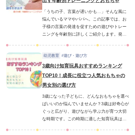
出す年齢別トレーニングとおもちゃ
育効果を高める遊び方の工夫をわかりやすく
「うちの子、言葉が遅いかも…」そんな風に
解説します。安全性や視覚的なわかりやすさ
悩んでいるママやパパへ。この記事では、お
にも注目しながら、親子で楽しめる実践アイ
子様の言葉の発達を促すための遊びやトレー
デアが満載です。さらに「家庭だけでの関わ
ニングを年齢別に詳しくご紹介します。発語
り方に不安がある」という方には、幼児教室
を促すおもちゃ選びのポイントや、ご家庭で
ベビーパークを活用した学び方のヒントもお
簡単にできる療育のアイデアも満載です。遊
届けします。お子さまの「数字って楽し
幼児教育
#
遊び・遊び方
びを通して、お子様の言葉の成長をサポート
い！」という気持ちを育てるために、今日か
しませんか？専門的な知識に基づいた情報を
らできる工夫を一緒に見つけていきましょ
3歳向け知育玩具おすすめランキング
分かりやすく解説しますので、ぜひ参考にし
う。
TOP10！成長に役立つ人気おもちゃの
てみてください。親子で楽しみながら、お子
男女別の選び方
様の成長を見守っていきましょう！
3歳になった子どもに、どんなおもちゃを選べ
ばいいのか悩んでいませんか？3歳は好奇心が
ぐっと広がり、遊びながら学ぶ力が育つ大切
な時期です。この時期に適した知育玩具は、
子どもの発育や学びを大きくサポートしてく
れます。この記事では、3歳の子どもにおすす