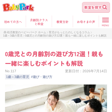
教室を探す
月齢別クラス
初めて
の方へ
教育方針
お母さま
の声
と料金
MENU
幼児教室のベビーパーク ホーム
育児がもっとたのしくなるコラム
1歳～3歳の育児
0歳児との月齢別の遊び方12選！親も一緒に楽しむポイントも解説
0歳児との月齢別の遊び方12選！親も
一緒に楽しむポイントも解説
No.
117
更新日付：
2026年7月14日
1歳～3歳の育児
#
遊び・遊び方