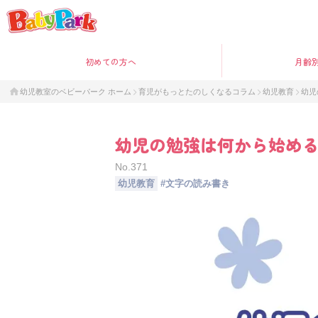
初めて
の方へ
月齢
幼児教室のベビーパーク ホーム
育児がもっとたのしくなるコラム
幼児教育
幼児
幼児の勉強は何から始め
No.
371
幼児教育
#
文字の読み書き