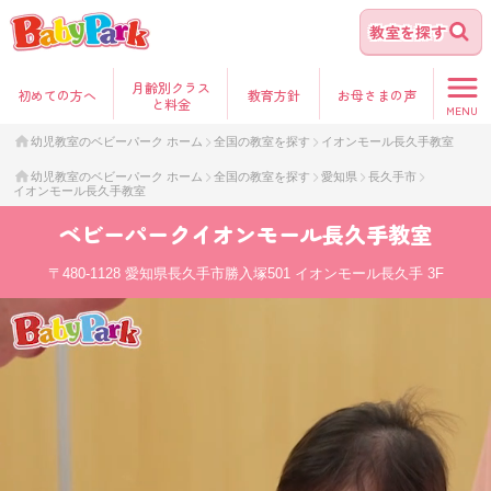
教室を探す
月齢別クラス
初めて
の方へ
教育方針
お母さま
の声
と料金
MENU
幼児教室のベビーパーク ホーム
全国の教室を探す
イオンモール長久手教室
幼児教室のベビーパーク ホーム
全国の教室を探す
愛知県
長久手市
イオンモール長久手教室
ベビーパーク
イオンモール長久手教室
〒480-1128
愛知県長久手市勝入塚501 イオンモール長久手 3F