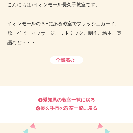
こんにちは♪イオンモール長久手教室です。
イオンモールの３Fにある教室でフラッシュカード、
歌、ベビーマッサージ、リトミック、制作、絵本、英
語など・・・
親子で楽しく遊びながら、お子さまの知能・身体・心
全部読む
の発達アップ！
育児に悩んでいるお母さま、育児相談できますよ。
引っ越してきたばかりでママ友作りたいお母さま、大
歓迎です♪
愛知県
の教室一覧に戻る
長久手市
の教室一覧に戻る
お買い物ついでに体験レッスンに参加してみません
か？