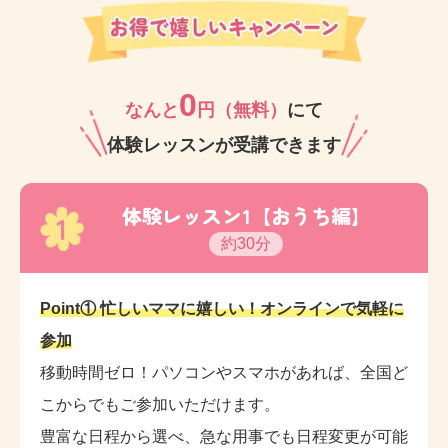
ご兄弟でのご通室や、お父さまの参加率も高いのが特
徴です。
0
ぜひ一度体験レッスンへお越しください。お待ちして
なんと
円（無料）
にて
おります。
体験レッスンが受講できます
体験レッスン1【おうち編】
1
約30分
Point① 忙しいママに嬉しい！オンラインで気軽に
参加
移動時間ゼロ！パソコンやスマホがあれば、全国ど
こからでもご参加いただけます。
豊富な日程から選べ、急な用事でも日程変更が可能