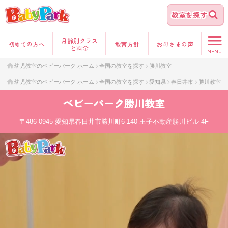
教室を探す
月齢別クラス
初めて
の方へ
教育方針
お母さま
の声
と料金
MENU
幼児教室のベビーパーク ホーム
全国の教室を探す
勝川教室
幼児教室のベビーパーク ホーム
全国の教室を探す
愛知県
春日井市
勝川教室
ベビーパーク
勝川教室
〒486-0945
愛知県春日井市勝川町6-140 王子不動産勝川ビル 4F