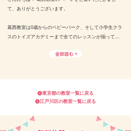
て、ありがとうございます。
葛西教室は0歳からのベビーパーク、そして小学生クラ
スのトイズアカデミーまで全てのレッスンが揃ってお
りますので、0歳から小学生までの
一貫した教育
をお受
全部読む
けいただけます。
駅からすぐですので、小さなお子さま連れでも通いや
すい立地です。
東京都
の教室一覧に戻る
江戸川区
の教室一覧に戻る
母子分離レッスンになってからでも、近隣にドトール
さんや、ケンタッキーさん、ミスタードーナツさんな
ど、お茶をしながら待っていられるところもあり☆
マルエツさんもあるので、夕飯のお買い物をしながら