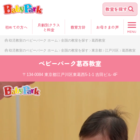
教室を探す
月齢別クラス
初めて
の方へ
教育方針
お母さま
の声
と料金
MENU
幼児教室のベビーパーク ホーム
全国の教室を探す
葛西教室
幼児教室のベビーパーク ホーム
全国の教室を探す
東京都
江戸川区
葛西教室
ベビーパーク
葛西教室
〒134-0084
東京都江戸川区東葛西5-1-1 吉田ビル 4F