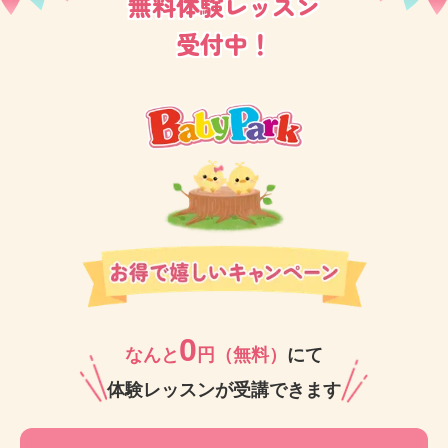
無料体験レッスン
お子さまをお待ちいただくこともできます。
受付中！
お通いの生徒さまは近隣のみならず、電車やバスを使
い遠方よりお越しいただくケースが多いのも、葛西教
室の特徴かも知れません。
教室のすぐ近くには「地下鉄博物館」さんがあり、体
験レッスンの前後にスケジュールを組み合わせてみて
も楽しいですよ♪
0
ぜひ一度体験レッスンにお越しいただいて、教室の雰
なんと
円（無料）
にて
囲気をご覧になってみてくださいね。 お子さま想いの
体験レッスンが受講できます
講師がお待ちしております！