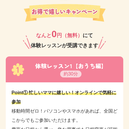
しております。
ご兄弟でご通室いただいているご家庭も多く、皆さま
0
教室が大好き
です♡
なんと
円（無料）
にて
体験レッスンが受講できます
ぜひ一度体験レッスンにお越しください。お待ちして
おります！
体験レッスン1【おうち編】
1
約30分
Point① 忙しいママに嬉しい！オンラインで気軽に
参加
移動時間ゼロ！パソコンやスマホがあれば、全国ど
こからでもご参加いただけます。