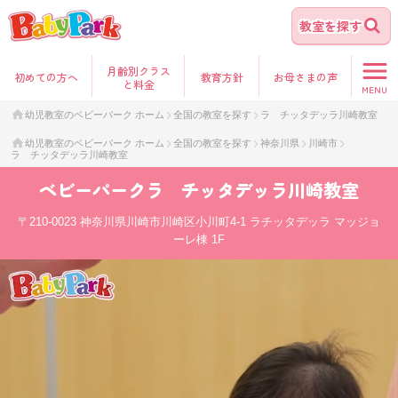
教室を探す
月齢別クラス
初めて
の方へ
教育方針
お母さま
の声
と料金
MENU
幼児教室のベビーパーク ホーム
全国の教室を探す
ラ チッタデッラ川崎教室
幼児教室のベビーパーク ホーム
全国の教室を探す
神奈川県
川崎市
ラ チッタデッラ川崎教室
ベビーパーク
ラ チッタデッラ川崎教室
〒210-0023
神奈川県川崎市川崎区小川町4-1 ラチッタデッラ マッジョ
ーレ棟 1F