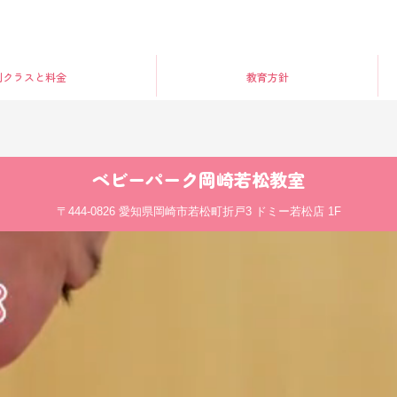
別クラス
と料金
教育方針
ベビーパーク
岡崎若松教室
〒444-0826
愛知県岡崎市若松町折戸3 ドミー若松店 1F