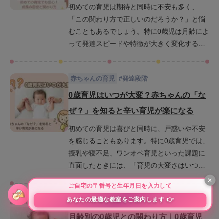
初めての育児は期待と同時に不安も多く、
して過ごせるはずです。さあ、赤ちゃんの成
「この関わり方で正しいのだろうか？」と悩
長をやさしく見守るヒントを一緒に見ていき
むこともあるでしょう。特に0歳児は月齢によ
ましょう。
って発達スピードや特徴が大きく変化するた
め、成長の目安がわかりづらいと感じるマ
マ・パパも少なくありません。この記事で
赤ちゃんの育児
#
発達段階
は、0歳児の発達を「運動」「感覚」「認知」
「社会性」の4つの視点から整理し、月齢別の
0歳育児はいつが大変？赤ちゃんの「な
特徴や関わり方、発達を促す遊びや家庭での
ぜ？」を知ると辛い育児が楽になる
環境づくりについてわかりやすく解説しま
初めての育児は喜びと同時に、戸惑いや不安
す。赤ちゃんと過ごす毎日が少しでも安心で
を感じることもあります。特に0歳育児では、
楽しい時間になるように、育児に役立つ情報
授乳や寝不足、ワンオペ育児といった課題に
をお届けします。
直面したときには、「育児の大変さはいつま
で続くのだろう」と悩むママ・パパも少なく
ありません。この記事では、月齢ごとに異な
赤ちゃんの育児
#
発達段階
る育児の「大変さ」と、その時期ならではの
悩みや不安の理由を解説します。さらに、そ
月齢別の0歳児との関わり方｜0歳育児