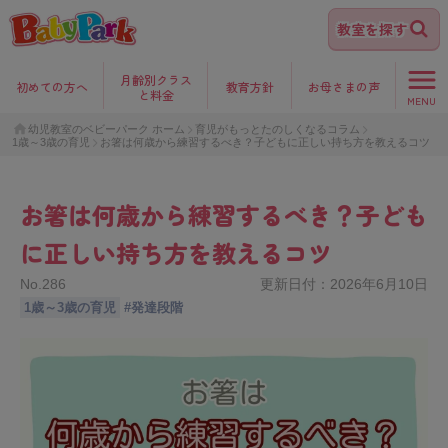
教室を探す
月齢別クラス
初めて
の方へ
教育方針
お母さま
の声
と料金
MENU
幼児教室のベビーパーク ホーム
育児がもっとたのしくなるコラム
1歳～3歳の育児
お箸は何歳から練習するべき？子どもに正しい持ち方を教えるコツ
お箸は何歳から練習するべき？子ども
に正しい持ち方を教えるコツ
No.
286
更新日付：
2026年6月10日
1歳～3歳の育児
#
発達段階