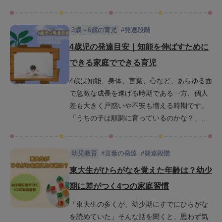
もあるかもしれません。しかし、この時期
は、集中力・記憶力・理解力・判断力といっ
3歳～6歳の育児
#
発達段階
た知能の基礎が飛躍的に伸びるチャンスでも
あります。この記事では、5歳児の発達の目安
4歳児の発達目安｜知能を伸ばすために
を詳しく解説し、日常で実践できる遊びや関
できる家庭でできる育児
わり方を通じて、知能を効果的に育てるヒン
4歳は知能、身体、言葉、心など、あらゆる面
トを紹介します。ぜひこの記事を読んで、よ
で急激な成長を遂げる時期である一方、個人
り前向きな子育てに役立ててください。
差も大きく戸惑いや不安も増える時期です。
「うちの子は順調に育っているのかな？」
「子どもの知能、IQを伸ばすためになにか学
ばせた方がいいの？」と疑問を抱いている親
幼児教育
#
言葉の発達
#
発達段階
御さんも多いのではないでしょうか。この記
事では、4歳児の発達目安や子どもの知能を育
東大生がひらがなを覚えた年齢は？幼少
む具体的な遊び方などを分かりやすくご紹介
期に差がつく4つの家庭習慣
します。明日からの子育てに活かせるヒント
「東大生の多くが、幼少期にすでにひらがな
が満載ですので、ぜひ最後までご覧くださ
を読めていた」そんな話を聞くと、思わず気
い。