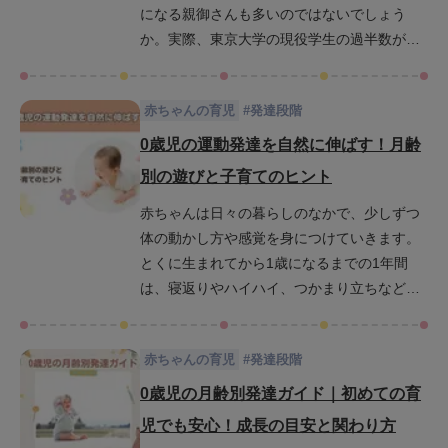
になる親御さんも多いのではないでしょう
か。実際、東京大学の現役学生の過半数が、3
歳までにひらがなを読めるようになっていた
という調査結果もあります。東大生の幼児期
赤ちゃんの育児
#
発達段階
には、読み書きが自然と身につくような家庭
習慣や親の関わり方が、「学ぶ力」を無理な
0歳児の運動発達を自然に伸ばす！月齢
く育んでいたのです。この記事では、東大生
別の遊びと子育てのヒント
たちがどのように幼少期を過ごし、ひらがな
赤ちゃんは日々の暮らしのなかで、少しずつ
習得へとつながったのか、その背景にある5つ
体の動かし方や感覚を身につけていきます。
の家庭の習慣を解説します。学力の土台を築
とくに生まれてから1歳になるまでの1年間
く育児のヒントとしてぜひ最後までご覧くだ
は、寝返りやハイハイ、つかまり立ちなど、
さい。
運動機能の土台が育まれる大切な時期です。
この記事では、0歳児の運動や感覚の発達を月
赤ちゃんの育児
#
発達段階
齢ごとにわかりやすく解説し、それぞれの時
期に合った遊びやふれあい方のヒントをご紹
0歳児の月齢別発達ガイド｜初めての育
介します。発達の流れを知っておくことで、
児でも安心！成長の目安と関わり方
赤ちゃんとの毎日がもっと楽しくなり、安心