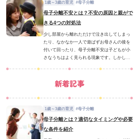
1歳～3歳の育児
#
母子分離
と、子どもに「母子分離不安」の様子がみら
れる場合の対処法などを解説いたしました
母子分離不安とは？不安の原因と親がで
が、こちらのコラムではより具体的な「母子
きる4つの対処法
分離」をおこなう際のタイミングと心構えな
少し部屋から離れただけで泣き出してしまっ
どについて説明していきます。
たり、なかなか一人で遊ばずお母さんの後を
付いて回ったり、母子分離不安は子どもが小
さなうちはよく見られる現象です。しかし、
通園や通学が始まる年齢で、あまりに母子分
離不安が強いと感じられる場合は、さまざま
新着記事
な原因が考えられるため注意する必要があり
ます。子どもの母子分離不安が心配なとき、
いったい親は何をどうするべきなのか、詳し
く解説します。
1歳～3歳の育児
#
母子分離
母子分離とは？適切なタイミングや必要
な条件を紹介