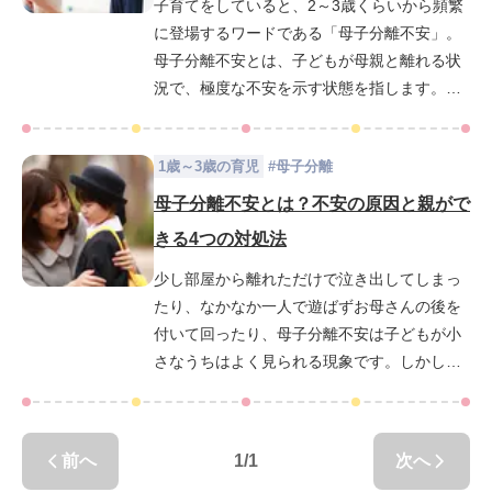
子育てをしていると、2～3歳くらいから頻繁
に登場するワードである「母子分離不安」。
母子分離不安とは、子どもが母親と離れる状
況で、極度な不安を示す状態を指します。コ
ラムNo.39【母子分離不安にはどう対応すれ
ばいい？】では、「母子分離不安」の概要
1歳～3歳の育児
#
母子分離
と、子どもに「母子分離不安」の様子がみら
れる場合の対処法などを解説いたしました
母子分離不安とは？不安の原因と親がで
が、こちらのコラムではより具体的な「母子
きる4つの対処法
分離」をおこなう際のタイミングと心構えな
少し部屋から離れただけで泣き出してしまっ
どについて説明していきます。
たり、なかなか一人で遊ばずお母さんの後を
付いて回ったり、母子分離不安は子どもが小
さなうちはよく見られる現象です。しかし、
通園や通学が始まる年齢で、あまりに母子分
離不安が強いと感じられる場合は、さまざま
な原因が考えられるため注意する必要があり
前へ
1
/
1
次へ
ます。子どもの母子分離不安が心配なとき、