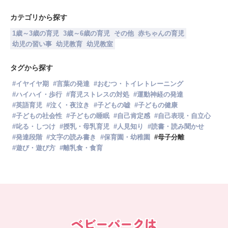
いったい親は何をどうするべきなのか、詳し
く解説します。
カテゴリから探す
1歳～3歳の育児
3歳～6歳の育児
その他
赤ちゃんの育児
幼児の習い事
幼児教育
幼児教室
タグから探す
#
イヤイヤ期
#
言葉の発達
#
おむつ・トイレトレーニング
#
ハイハイ・歩行
#
育児ストレスの対処
#
運動神経の発達
#
英語育児
#
泣く・夜泣き
#
子どもの嘘
#
子どもの健康
#
子どもの社会性
#
子どもの睡眠
#
自己肯定感
#
自己表現・自立心
#
叱る・しつけ
#
授乳・母乳育児
#
人見知り
#
読書・読み聞かせ
#
発達段階
#
文字の読み書き
#
保育園・幼稚園
#
母子分離
#
遊び・遊び方
#
離乳食・食育
ベビーパークは