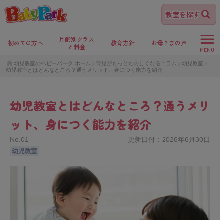
教室を探す
月齢別クラス
初めて
の方へ
教育方針
お母さま
の声
と料金
MENU
幼児教室のベビーパーク ホーム
育児がもっとたのしくなるコラム
幼児教室
幼児教室とはどんなところ？通うメリット、身につく能力を紹介
幼児教室とはどんなところ？通うメリ
ット、身につく能力を紹介
No.
01
更新日付：
2026年6月30日
幼児教室