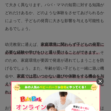
て大きく異なります。パパ・ママの知育に対する知識が
どれだけあるか、どのような体験をさせてあげられるか
によって、子どもの発育に大きな影響を与える可能性も
あるでしょう。
幼児教室に通えば、
家庭環境に関わらず子どもの発育に
必要な経験や学びをひと通り受けることができます。
そ
のため、家庭環境が要因で発達が遅れてしまうことを防
げるでしょう。また、年齢が近い子どもと一緒に遊ぶ機
会や、
家庭では思いつかない遊びや体験をする機会を与
えてくれるため、想像もしなかった能力が花開くかもし
れません。
お子さんが将来どのような道に進むかは幼児の段階では