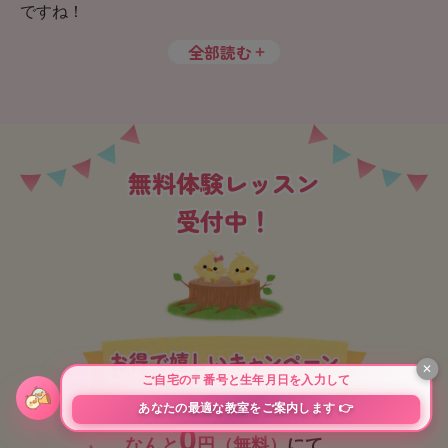
ですね！
全部読む
無料体験レッスン
受付中！
0
なんと
円（無料）
にて