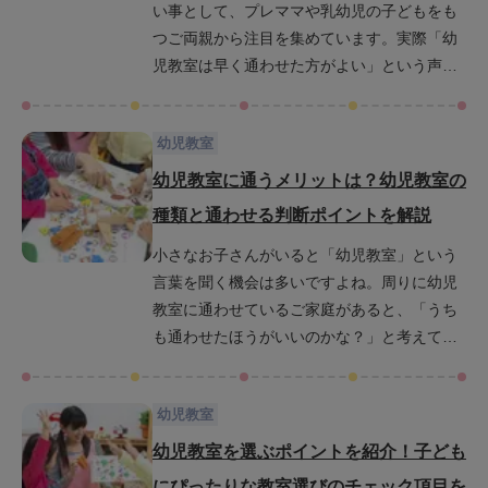
い事として、プレママや乳幼児の子どもをも
について解説します。また、自宅保育の悩み
つご両親から注目を集めています。実際「幼
の対処法として幼児教室についても紹介し、
児教室は早く通わせた方がよい」という声も
さらに幼児教育の重要性や幼児教室の効果に
よく聞かれます。今回は幼児教室に早く通わ
ついても説明します。この記事を読むこと
せた方がよい理由や、早く通い始める際の注
で、自宅保育の良さや幼児教室の効果につい
幼児教室
意点などを紹介します。初めての育児に不安
て深く理解でき、育児に対する不安が少しで
がある方や幼児教室に通わせようか悩んでい
も軽くなるかもしれません。最後までお読み
幼児教室に通うメリットは？幼児教室の
る方は、ぜひ参考にしてみてください。
いただき、あなたにとって最適な育児の方法
種類と通わせる判断ポイントを解説
を見つけてください。
小さなお子さんがいると「幼児教室」という
言葉を聞く機会は多いですよね。周りに幼児
教室に通わせているご家庭があると、「うち
も通わせたほうがいいのかな？」と考えてし
まうのではないでしょうか。でも実際に幼児
教室に通わせると、どんなメリットがあるの
幼児教室
かも気になるところです。そこで今回は幼児
教室に通わせるメリットについて詳しく解説
幼児教室を選ぶポイントを紹介！子ども
します。メリットを知っておくことは、幼児
にぴったりな教室選びのチェック項目を