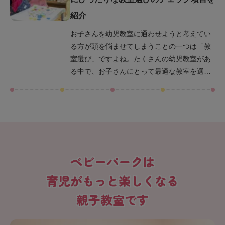
教室に効果的に通わせるためにも非常に重要
紹介
です。幼児教室の種類や気になるデメリット
も解説しますので、通わせようか検討してい
お子さんを幼児教室に通わせようと考えてい
る方はぜひチェックしてみてください。
る方が頭を悩ませてしまうことの一つは「教
室選び」ですよね。たくさんの幼児教室があ
る中で、お子さんにとって最適な教室を選ぶ
のは大変です。そこでこの記事ではお子さん
にぴったりな幼児教室を選ぶうえでのポイン
トを解説します。ポイントを押さえて教室の
雰囲気やカリキュラムをチェックすれば、お
子さんにぴったりの教室を見つけられます
よ。通う幼児教室を決める前にやっておきた
ベビーパークは
いことも解説しますので、今迷っている方は
ぜひ参考にしてみてください。
育児がもっと楽しくなる
親子教室です