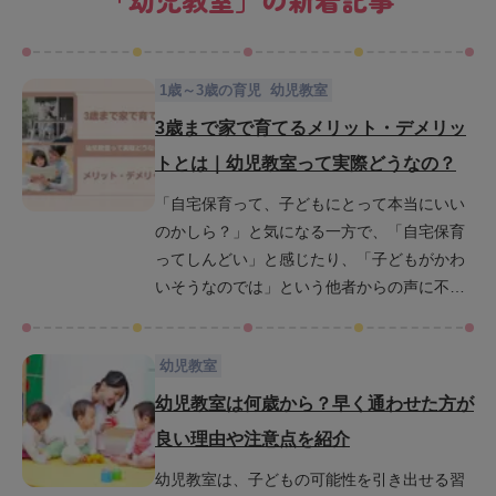
1歳～3歳の育児
幼児教室
3歳まで家で育てるメリット・デメリッ
トとは｜幼児教室って実際どうなの？
「自宅保育って、子どもにとって本当にいい
のかしら？」と気になる一方で、「自宅保育
ってしんどい」と感じたり、「子どもがかわ
いそうなのでは」という他者からの声に不安
を抱く親御さんも多いかもしれません。ま
た、幼児教室に通わせるべきかどうか迷って
幼児教室
いる方もいらっしゃるのではないでしょう
か。この記事では3歳まで家で育てることのメ
幼児教室は何歳から？早く通わせた方が
リットやデメリットについて詳しく解説しま
良い理由や注意点を紹介
す。保護者が子どもの成長を間近で見守れる
幼児教室は、子どもの可能性を引き出せる習
良さなどメリットや自宅保育ならではの課題