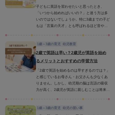
子どもに英語を習わせたいと思ったとき、
「いつから始めればいいの？」と迷う方は多
いのではないでしょうか。特に3歳までの子ど
もは「言葉の天才」とも呼ばれるほど音やリ
ズムに対する感受性が豊かなため、英語を学
ぶうえで非常に重要なタイミングだといわれ
1歳～3歳の育児
幼児教育
ています。この記事では、なぜ3歳までに英語
を始めることが良いのか、その理由や効果的
2歳で英語は早い？2歳児が英語を始め
な学習方法について具体的に紹介していきま
るメリットとおすすめの学習方法
す。英語を「勉強」ではなく「遊び」に変え
「2歳で英語を始めるのは早すぎるのでは？」
るコツを紹介するので、ぜひ参考にしてみて
と感じているお母さん・お父さんも少なくあ
ください。
りません。しかし、幼児期の脳は言語の吸収
力が高く、2歳児が英語に親しむことは将来の
英語力に大きく影響します。言語に対する感
受性が豊かな今だからこそ、英語の音やリズ
1歳～3歳の育児
幼児の習い事
ムに楽しく触れることが大切です。この記事