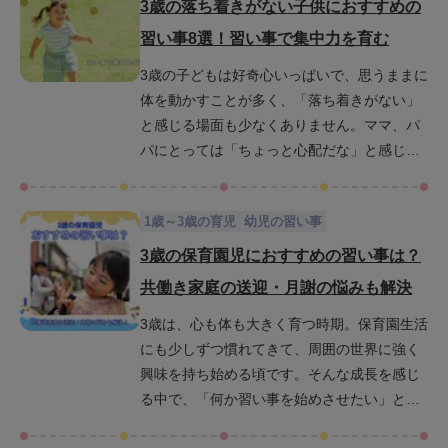
では、2歳から英語を始めることのメリットや
3歳の落ち着きがない子供におすすめの
注意点、おすすめの学習方法などをわかりや
習い事8選！習い事で集中力を育む
すくご紹介します。ぜひこの記事を参考に、
3歳の子どもは好奇心いっぱいで、思うままに
親子で英語に触れる時間を明日から始めてみ
体を動かすことが多く、「落ち着きがない」
てください。
と感じる場面も少なくありません。ママ、パ
パにとっては「ちょっと心配だな」と感じる
こともあるかもしれませんが、落ち着きがな
いように見える様子は成長の過程でよく見ら
1歳～3歳の育児
幼児の習い事
れる自然な姿です。しかし、習い事に通わせ
たいと考えているママ、パパにとっては「落
3歳の保育園児におすすめの習い事は？
ち着きがない我が子でも習い事に通うことが
共働き家庭の送迎・月謝の悩みも解決
できるのか？」と悩んでしまいます。この記
3歳は、心も体も大きく育つ時期。保育園生活
事では、そんなエネルギーあふれる3歳の子ど
にも少しずつ慣れてきて、周囲の世界に強く
もたちが楽しみながら集中力や自己コントロ
興味を持ち始める頃です。そんな成長を感じ
ール力の芽を育てられるような習い事を8つ厳
る中で、「何か習い事を始めさせたい」と考
選してご紹介します。加えて、子どもに合っ
える保護者の方も多いのではないでしょう
た習い事の選び方や、継続のために大切な親