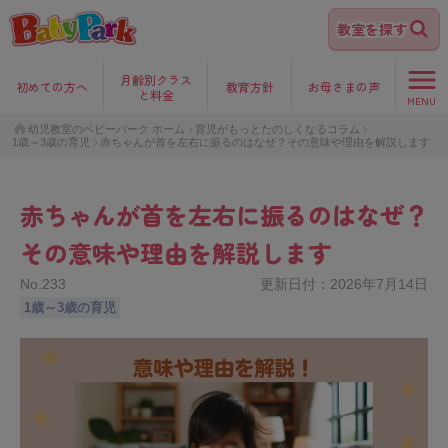
教室を探す
月齢別クラス
初めて
の方へ
教育方針
お母さま
の声
と料金
MENU
幼児教室のベビーパーク ホーム
育児がもっとたのしくなるコラム
1歳～3歳の育児
赤ちゃんが首を左右に振るのはなぜ？その意味や理由を解説します
赤ちゃんが首を左右に振るのはなぜ？
その意味や理由を解説します
No.
233
更新日付：
2026年7月14日
1歳～3歳の育児