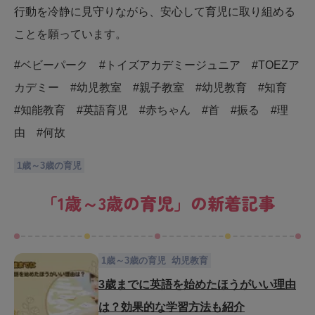
行動を冷静に見守りながら、安心して育児に取り組める
ことを願っています。
#ベビーパーク #トイズアカデミージュニア #TOEZア
カデミー #幼児教室 #親子教室 #幼児教育 #知育
#知能教育 #英語育児 #赤ちゃん #首 #振る #理
由 #何故
1歳～3歳の育児
「
1歳～3歳の育児
」の新着記事
1歳～3歳の育児
幼児教育
3歳までに英語を始めたほうがいい理由
は？効果的な学習方法も紹介