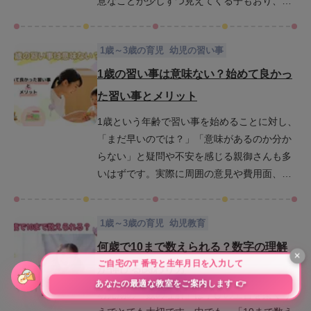
意なことが少しずつ見えてくる子もおり、習
けられる習い事を一緒に見つけていきましょ
い事を始めることで、その芽が自然に育って
う。
いく可能性があります。とはいえ、自我が強
1歳～3歳の育児
幼児の習い事
くなり始めるこの時期にどんな習い事が合っ
ているのか、またそもそも始めるべきかどう
1歳の習い事は意味ない？始めて良かっ
かで悩むご家庭も多いことでしょう。この記
た習い事とメリット
事では、2歳の女の子に人気で効果的な習い事
1歳という年齢で習い事を始めることに対し、
10選を厳選してご紹介し、習い事を始めるタ
「まだ早いのでは？」「意味があるのか分か
イミングや選び方のコツについても詳しく解
らない」と疑問や不安を感じる親御さんも多
説します。わが子の未来の可能性を広げる習
いはずです。実際に周囲の意見や費用面、効
い事を、ぜひ一緒に見つけていきましょう。
果を感じにくいことなどから躊躇している方
もいるでしょう。この記事では、1歳で習い事
1歳～3歳の育児
幼児教育
を始めることに関するよくある疑問や不安を
整理しながら、メリットやデメリット、人気
何歳で10まで数えられる？数字の理解
の習い事の実例、始め方のコツまでを詳しく
が伸びる関わり方
解説していきます。お子さんに合った習い事
幼児期の「数の理解」は学びの土台を築くう
の選び方や始めるタイミングを見つけるヒン