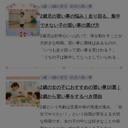
か。しかしその一方で、送迎や月謝などの負
の関わり方についても詳しく解説します。ぜ
1歳～3歳の育児
幼児の習い事
担が心配という声も多く聞かれます。この記
ひ最後までお読みください。
事では、3歳の保育園児に向いている習い事
2歳児の習い事の悩み｜走り回る、集中
と、そのメリットや注意点、費用や送迎への
できない子の習い事の選び方
対策まで詳しくご紹介します。お子さんにと
2歳児は好奇心いっぱいで、体を動かすことが
って最適な習い事を選ぶための参考にしてく
大好きな時期。習い事に興味はあるものの、
ださい。
「いつも走り回って習い事を受けれる？」
「うちの子は集中してじっとしていられるか
な？」と迷うこともあるでしょう。でも、走
り回ったり、じっとしているのが難しいのは
1歳～3歳の育児
幼児の習い事
成長の証です。そんなエネルギーや個性を活
かせる習い事もたくさんあります。この記事
2歳の女の子におすすめの習い事10選｜
では、2歳ならではの発達段階に寄り添った習
2歳から習い事をするべき理由
い事の選び方や、集中力や自己肯定感を育て
2歳という年齢は言葉や体の発達が進み、「自
る工夫、先生との相性を見極めるポイントま
分でやりたい！」という自我が芽生える大切
でを丁寧に解説します。お子さんの「やって
な時期です。女の子の中には好きなことや得
みたい！」という気持ちを大切に、楽しく続