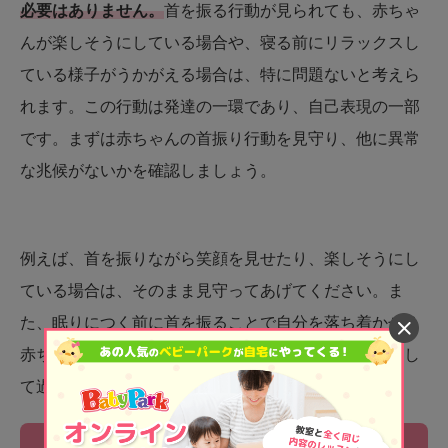
必要はありません。
首を振る行動が見られても、赤ちゃ
んが楽しそうにしている場合や、寝る前にリラックスし
ている様子がうかがえる場合は、特に問題ないと考えら
れます。この行動は発達の一環であり、自己表現の一部
です。まずは赤ちゃんの首振り行動を見守り、他に異常
な兆候がないかを確認しましょう。
例えば、首を振りながら笑顔を見せたり、楽しそうにし
ている場合は、そのまま見守ってあげてください。ま
た、眠りにつく前に首を振ることで自分を落ち着かせる
赤ちゃんもいます。このような場合、赤ちゃんが安心し
て過ごせる環境を整えてあげることが大切です。
赤ちゃんが快適に過ごせているかチェック