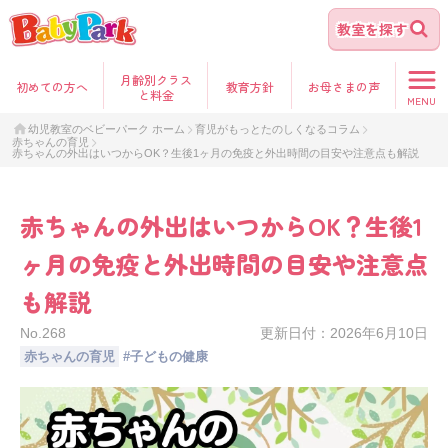
教室を探す
月齢別クラス
初めて
の方へ
教育方針
お母さま
の声
と料金
MENU
幼児教室のベビーパーク ホーム
育児がもっとたのしくなるコラム
赤ちゃんの育児
赤ちゃんの外出はいつからOK？生後1ヶ月の免疫と外出時間の目安や注意点も解説
赤ちゃんの外出はいつからOK？生後1
ヶ月の免疫と外出時間の目安や注意点
も解説
No.
268
更新日付：
2026年6月10日
赤ちゃんの育児
#
子どもの健康