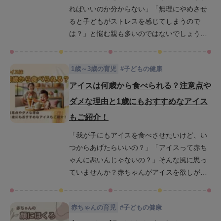
ればいいのか分からない」「無理にやめさせ
方を学びましょう。読んだその日から実践で
ると子どもがストレスを感じてしまうので
きるヒントがきっと見つかるはずです。
は？」と悩む親も多いのではないでしょう
か。指しゃぶりは成長過程で自然に見られる
行動ですが、続けることで歯並びや衛生面に
1歳～3歳の育児
#
子どもの健康
影響が出ることもあります。この記事では、
効果的なやめさせ方や適切なタイミング、子
アイスは何歳から食べられる？注意点や
どもに合った柔軟な対応方法について詳しく
ダメな理由と1歳にもおすすめなアイス
解説します。専門家のアドバイスを交えつ
もご紹介！
つ、指しゃぶりを無理なく卒業するためのヒ
ントをお伝えしますので、ぜひ最後までご覧
「我が子にもアイスを食べさせたいけど、い
ください。
つからあげたらいいの？」「アイスって赤ち
ゃんに悪いんじゃないの？」そんな風に思っ
ていませんか？赤ちゃんがアイスを欲しがる
姿を見ると、ついあげたくなってしまいます
よね。でも、赤ちゃんにアイスをいつから与
赤ちゃんの育児
#
子どもの健康
えていいのか、どんなアイスを選べばいいの