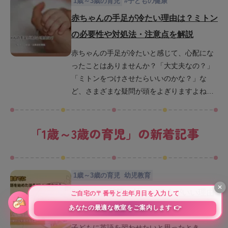
1歳～3歳の育児
#
子どもの健康
に詳しく解説し、対処法や関連する健康問題
についても触れていきます。赤ちゃんの舌出
赤ちゃんの手足が冷たい理由は？ミトン
し行動についての疑問や心配を解消し、適切
の必要性や対処法・注意点を解説
な対処法を知ることで赤ちゃんの健やかな成
赤ちゃんの手足が冷たいと感じて、心配にな
長を見守っていきましょう。
ったことはありませんか？「大丈夫なの？」
「ミトンをつけさせたらいいのかな？」な
ど、さまざまな疑問が頭をよぎりますよね。
この記事では、赤ちゃんの手足が冷たい理由
や対処法、そして特に注意するべき症状につ
「
1歳～3歳の育児
」の新着記事
いて詳しく解説します。この記事を読んで赤
ちゃんの体温調節について理解を深め、安心
して育児できるようになりましょう。
1歳～3歳の育児
幼児教育
3歳までに英語を始めたほうがいい理由
は？効果的な学習方法も紹介
子どもに英語を習わせたいと思ったとき、