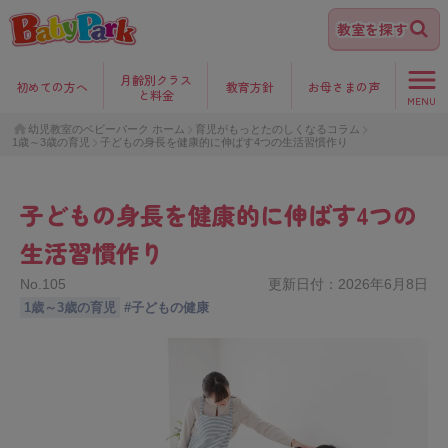
教室を探す
月齢別クラス
初めて
の方へ
教育方針
お母さま
の声
と料金
MENU
幼児教室のベビーパーク ホーム
育児がもっとたのしくなるコラム
1歳～3歳の育児
子どもの身長を健康的に伸ばす4つの生活習慣作り
子どもの身長を健康的に伸ばす4つの
生活習慣作り
No.
105
更新日付：
2026年6月8日
1歳～3歳の育児
#
子どもの健康