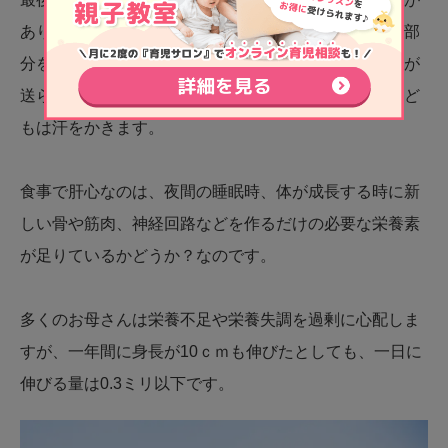
あります。眠ってまもなく、昼間の活動でよく使った部
分を中心に、全身に対して新しい育ちに必要な栄養素が
送られます。そのためエネルギー代謝が活発になり子ど
もは汗をかきます。
食事で肝心なのは、夜間の睡眠時、体が成長する時に新
しい骨や筋肉、神経回路などを作るだけの必要な栄養素
が足りているかどうか？なのです。
多くのお母さんは栄養不足や栄養失調を過剰に心配しま
すが、一年間に身長が10ｃｍも伸びたとしても、一日に
伸びる量は0.3ミリ以下です。