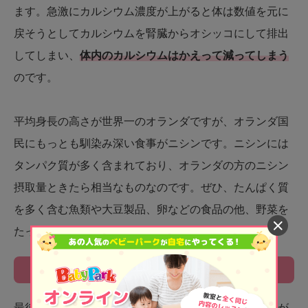
ます。急激にカルシウム濃度が上がると体は数値を元に
戻そうとしてカルシウムを腎臓からオシッコにして排出
してしまい、
体内のカルシウムはかえって減ってしまう
のです。
平均身長の高さが世界一のオランダですが、オランダ国
民にもっとも馴染み深い食事がニシンです。ニシンには
タンパク質が多く含まれており、オランダの方のニシン
摂取量ときたら相当なものなのです。ぜひ、たんぱく質
を多く含む魚類や大豆製品、卵などの食品の他、野菜を
たっぷりと摂ってください。
適度な運動
最後に
「適度な運動」
で、こちらも睡眠と栄養に関係が