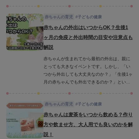
欠如多動症）と関連している可能性もあり、
正しい知識と対処法が必要です。この記事で
赤ちゃんの育児
#
子どもの健康
は、衝動性が強い子供の特徴や、日常生活で
の具体的な接し方、そして家庭でできるトレ
赤ちゃんの外出はいつからOK？生後1
ーニング方法までをわかりやすく解説しま
ヶ月の免疫と外出時間の目安や注意点も
す。あなたの悩みを少しでも解消できるよ
解説
う、ぜひ最後までお読みください。
赤ちゃんが生まれてから最初の外出は、親に
とっても大きなイベントです。しかし、「い
つから外出しても大丈夫なのか？」「生後1ヶ
月の赤ちゃんでも外出できるのか？」といっ
た疑問を持つ親は少なくありません。特に、
赤ちゃんの免疫力や外出時間の目安について
赤ちゃんの育児
#
子どもの健康
は、しっかりと知っておきたいところです。
この記事では、赤ちゃんとの外出が可能にな
赤ちゃんは麦茶をいつから飲める？作り
る時期について、月齢ごとの外出時間の目安
方や飲ませ方、大人用でも良いのかを解
や注意点を解説します。さらに、赤ちゃんの
説！
健康を守りながら安心して外出を楽しむため