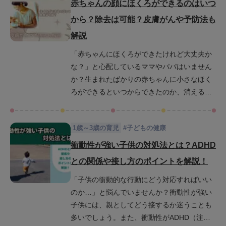
か、悩んでいるママやパパも多いのではない
赤ちゃんの顔にほくろができるのはいつ
でしょうか。この記事では、赤ちゃんにアイ
から？除去は可能？皮膚がんや予防法も
スをいつから与えていいのか、早く与えてし
解説
まうとどんなリスクがあるのか、1歳におすす
めのアイスなどについて詳しく解説します。
「赤ちゃんにほくろができたけれど大丈夫か
この記事を通じて赤ちゃんにアイスを与える
な？」と心配しているママやパパはいません
際の注意点がわかり、安心して赤ちゃんにア
か？生まれたばかりの赤ちゃんに小さなほく
イスを与えることができるようになるでしょ
ろができるといつからできたのか、消えるこ
う。
とはあるのか、皮膚がんのリスクはないの
か、と様々な不安が頭をよぎることがあるで
1歳～3歳の育児
#
子どもの健康
しょう。この記事では赤ちゃんのほくろにつ
いて、できる時期や種類、皮膚がんのリスク
衝動性が強い子供の対処法とは？ADHD
や予防方法までわかりやすく解説します。疑
との関係や接し方のポイントを解説！
問を解消し安心して赤ちゃんの成長を見守れ
「子供の衝動的な行動にどう対応すればいい
るよう、ぜひ最後までお読みください。
のか…」と悩んでいませんか？衝動性が強い
子供には、親としてどう接するか迷うことも
多いでしょう。また、衝動性がADHD（注意