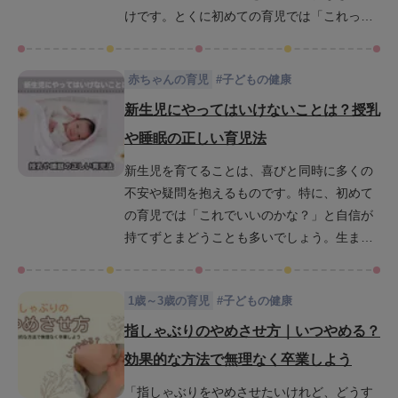
けです。とくに初めての育児では「これって
普通？」「どう対応すればいいの？」と戸惑
うこともあるかもしれませんが心配はいりま
赤ちゃんの育児
#
子どもの健康
せん。この記事では、赤ちゃんの排泄やトイ
レにまつわる変化を月齢ごとに紹介しなが
新生児にやってはいけないことは？授乳
ら、0歳から始められる無理のないトイトレ
や睡眠の正しい育児法
（トイレトレーニング）の進め方もわかりや
新生児を育てることは、喜びと同時に多くの
すく解説します。お世話の中で見えてくる成
不安や疑問を抱えるものです。特に、初めて
長のサインに気づき、毎日の育児をもっと楽
の育児では「これでいいのかな？」と自信が
しく、前向きに過ごすためのヒントをお届け
持てずとまどうことも多いでしょう。生まれ
します。
たばかりの赤ちゃんはとても繊細で、ちょっ
とした行動が思わぬリスクにつながることも
1歳～3歳の育児
#
子どもの健康
あります。この記事では、新生児の授乳や睡
眠において特に注意すべきポイントと、やっ
指しゃぶりのやめさせ方｜いつやめる？
てはいけない危険行動について具体的に解説
効果的な方法で無理なく卒業しよう
します。育児の基本をわかりやすく押さえな
「指しゃぶりをやめさせたいけれど、どうす
がら、赤ちゃんの発達に合った適切な関わり