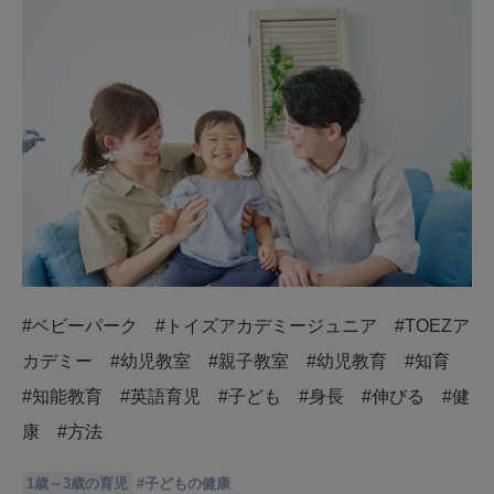
#ベビーパーク #トイズアカデミージュニア #TOEZア
カデミー #幼児教室 #親子教室 #幼児教育 #知育
#知能教育 #英語育児 #子ども #身長 #伸びる #健
康 #方法
1歳～3歳の育児
#
子どもの健康