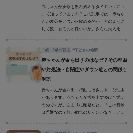
の情報も紹介しています。ぜひ最後までご覧
赤ちゃんが麦茶を飲み始めるタイミングにつ
ください。
いて知っていますか？この記事では、赤ちゃ
んが麦茶をいつから飲めるのか、どのように
して飲ませるのが良いのか、さらに大人用の
麦茶が赤ちゃんにも適しているのかについて
詳しく解説します。赤ちゃんにとって安全で
1歳～3歳の育児
#
子どもの健康
健康的な麦茶の取り入れ方を紹介しますの
で、ぜひ最後までお読みください。
赤ちゃんが舌を出すのはなぜ？その理由
や対処法・自閉症やダウン症との関係も
解説
赤ちゃんが舌を出す行動にはさまざまな理由
があります。赤ちゃんが舌を出す姿は可愛い
ものですが、あまりに頻繁だと、「この行動
は普通なの？何か病気のサインかな？」と心
配になる方も多いのではないでしょうか。こ
の記事では赤ちゃんが舌を出す理由を月齢別