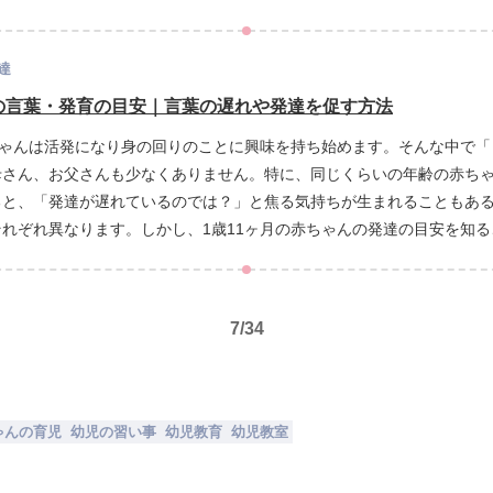
すが、実はそれだけでは不十分なこともあります。幼児教育ベビーパー
、ぜひ最後まで読んでみてください。
達
んの言葉・発育の目安｜言葉の遅れや発達を促す方法
ちゃんは活発になり身の回りのことに興味を持ち始めます。そんな中で
母さん、お父さんも少なくありません。特に、同じくらいの年齢の赤ち
ると、「発達が遅れているのでは？」と焦る気持ちが生まれることもあ
れぞれ異なります。しかし、1歳11ヶ月の赤ちゃんの発達の目安を知
きるようになります。この記事では1歳11ヵ月の赤ちゃんの発育の目
もの成長に不安を感じている方が少しでも安心して育児ができるための
。
7
/
34
ゃんの育児
幼児の習い事
幼児教育
幼児教室