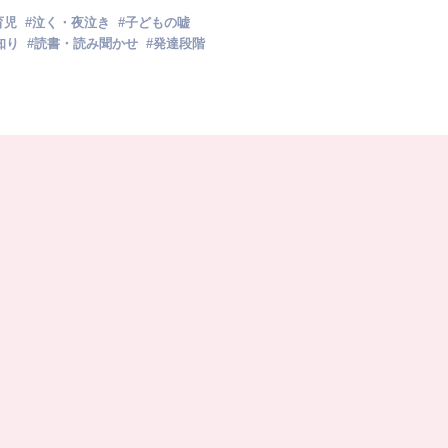
育児
#
泣く・夜泣き
#
子どもの嘘
知り
#
読書・読み聞かせ
#
発達段階