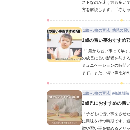
ストなのか迷う方も多い
方を解説します。「赤ち
る習い事を見つけていき
1歳～3歳の育児
幼児の習
1歳の習い事おすすめ
「1歳から習い事って早す
の成長に良い影響を与え
ミュニケーションの時間
ます。また、習い事を始
します。「どんな習い事
い。
1歳～3歳の育児
#
発達段階
2歳児におすすめの習
「子どもに習い事をさせ
に興味を持つ時期です。
徴や習い事を始めるメリ