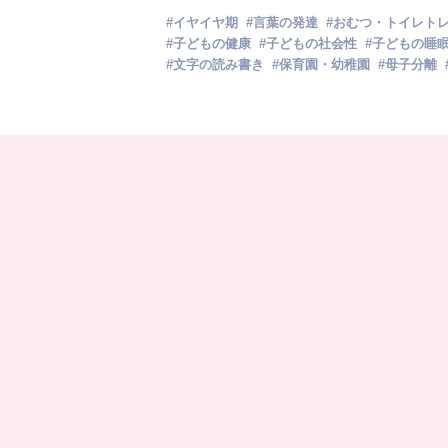
#
イヤイヤ期
#
言葉の発達
#
おむつ・トイレト
#
子どもの健康
#
子どもの社会性
#
子どもの睡
#
文字の読み書き
#
保育園・幼稚園
#
母子分離