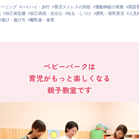
レーニング
#
ハイハイ・歩行
#
育児ストレスの対処
#
運動神経の発達
#
英語
眠
#
自己肯定感
#
自己表現・自立心
#
叱る・しつけ
#
授乳・母乳育児
#
人見
#
遊び・遊び方
#
離乳食・食育
ベビーパークは
育児がもっと楽しくなる
親子教室です