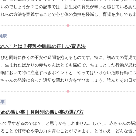
よいのでしょうか？この記事では、新生児の育児が辛いと感じているあな
これらの方法を実践することで心と体の負担を軽減し、育児を少しでも
の効果を一緒に見ていきましょう。
健康
ないことは？授乳や睡眠の正しい育児法
喜びと同時に多くの不安や疑問を抱えるものです。特に、初めての育児
う。生まれたばかりの赤ちゃんはとても繊細で、ちょっとした行動が思
睡眠において特に注意すべきポイントと、やってはいけない危険行動に
赤ちゃんの発達に合った適切な関わり方を学びましょう。読んだその日
い事
すめの習い事｜月齢別の習い事の選び方
事って早すぎるのでは？」と思うかもしれません。しかし、赤ちゃんの脳
えることで好奇心や学ぶ力を育むことができます。とはいえ、どんな習