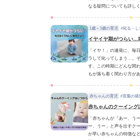
なる疑問についても詳し
1歳～3歳の育児
#
叱る・し
イヤイヤ期がつらい…
「イヤ！」の連発に、毎
ラして叱ってしまう…。
す。この時期にどんな関
もが落ち着く関わり方が
乗り越える方法をお伝え
赤ちゃんの育児
#
言葉の発
赤ちゃんのクーイング
「赤ちゃんが『あー、う
ー、うー」と声を出すク
が早い赤ちゃんの特徴な