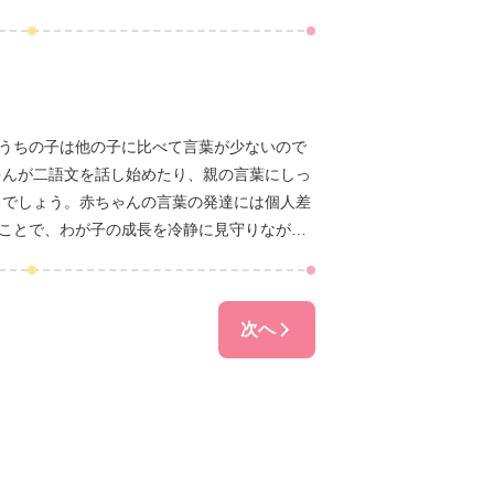
クが伝える、言葉の発達を促す関わり方につい
「うちの子は他の子に比べて言葉が少ないので
ゃんが二語文を話し始めたり、親の言葉にしっ
るでしょう。赤ちゃんの言葉の発達には個人差
ることで、わが子の成長を冷静に見守りながら
安や言葉の発達を促すための具体的な方法につ
ヒントが得られる内容となっていますので、ぜ
次へ