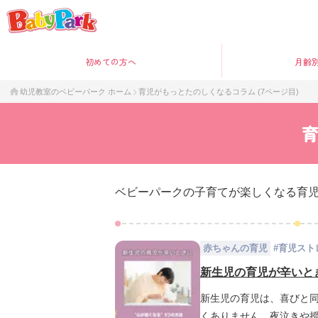
初めて
の方へ
月齢
幼児教室のベビーパーク ホーム
育児がもっとたのしくなるコラム (7ページ目)
育
ベビーパークの子育てが楽しくなる育
赤ちゃんの育児
#
育児スト
新生児の育児が辛いとき
新生児の育児は、喜びと
くありません。夜泣きや