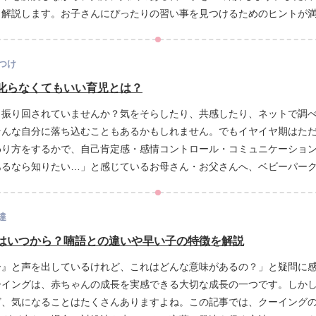
く解説します。お子さんにぴったりの習い事を見つけるためのヒントが
つけ
叱らなくてもいい育児とは？
日振り回されていませんか？気をそらしたり、共感したり、ネットで調
そんな自分に落ち込むこともあるかもしれません。でもイヤイヤ期はた
わり方をするかで、自己肯定感・感情コントロール・コミュニケーショ
あるなら知りたい…」と感じているお母さん・お父さんへ、ベビーパー
します。
達
はいつから？喃語との違いや早い子の特徴を解説
ー』と声を出しているけれど、これはどんな意味があるの？」と疑問に
ーイングは、赤ちゃんの成長を実感できる大切な成長の一つです。しか
ど、気になることはたくさんありますよね。この記事では、クーイング