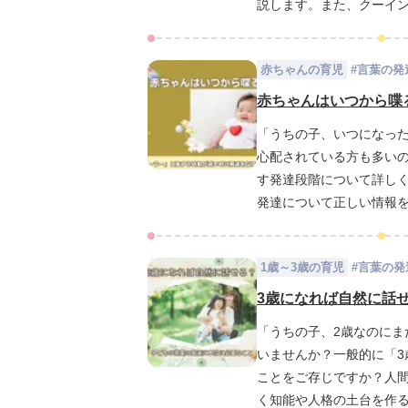
説します。また、クーイ
との毎日がもっと楽しく
赤ちゃんの育児
#
言葉の発
赤ちゃんはいつから喋
「うちの子、いつになっ
心配されている方も多い
す発達段階について詳し
発達について正しい情報
1歳～3歳の育児
#
言葉の発
3歳になれば自然に話
「うちの子、2歳なのにま
いませんか？一般的に「3
ことをご存じですか？人間
く知能や人格の土台を作