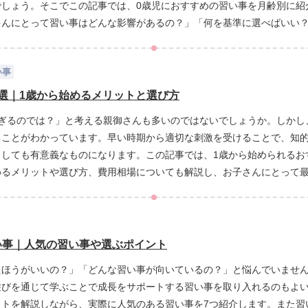
でしょう。そこでこの記事では、0歳児におすすめの習い事を月齢別に紹
ゃんにとって習い事はどんな影響があるの？」「何を基準に選べばいい
ましょう！
い事
7選｜1歳から始めるメリットと選び方
ぎるのでは？」と考える親御さんも多いのではないでしょうか。しかし
ることがわかっています。早い時期から適切な刺激を受けることで、知
としても有意義なものになります。この記事では、1歳から始められるお
めるメリットや選び方、費用相場についても解説し、お子さんにとって
が向いているの？」「続けやすい習い事の選び方は？」と悩んでいる方
い事｜人気の習い事や選ぶポイント
たほうがいいの？」「どんな習い事が向いているの？」と悩んでいません
遊びを通じて学ぶことで成長をサポートする習い事を取り入れるのもよい
ットを解説しながら、実際に人気のある習い事を7つ紹介します。また習