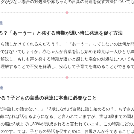
ングが少ない場合の対処法や赤ちゃんの言葉の発達を促す方法について
、安心して育児に取り組むことができるでしょう。
達
る？「あーうー」と発する時期が遅い時に発達を促す方法
たら話しかけてくれるんだろう？」「『あーうー』ってしないのは何か
のではないでしょうか。赤ちゃんが言葉を話し始める時期は一人ひとり
く解説し、もしも声を発する時期が遅いと感じた場合の対処法について
を理解することで不安を解消し、安心して子育てを進めることができる
達
せる？子どもの言葉の発達に本当に必要なこと
だ単語しか話せない…」「3歳になれば自然に話し始めるの？」お子さ
歳になれば話せるようになる」と言われていますが、実は3歳までの関
の脳は3歳までに80%が形成されると言われています。この時期にど
るのです。では、子どもの発話を促すために、お母さんが今できること