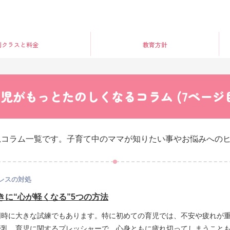
別クラス
と料金
教育方針
児がもっとたのしくなるコラム (
7
ページ
児コラム一覧です。子育て中のママが知りたい事やお悩みへの
レスの対処
に“心が軽くなる”5つの方法
同時に大きな試練でもあります。特に初めての育児では、不安や疲れが
授乳、育児に関するプレッシャーで、心身ともに疲れ切ってしまうこと