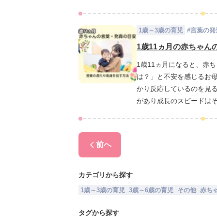
といった方法が一般的で
て詳しく解説しますので
1歳～3歳の育児
#
言葉の発
1歳11ヵ月の赤ちゃ
1歳11ヵ月になると、赤
は？」と不安を感じるお
かり反応しているのを見
があり成長のスピードはそ
必要に応じた働きかけがで
いても紹介します。子ど
ひ最後までご覧ください
前へ
カテゴリから探す
1歳～3歳の育児
3歳～6歳の育児
その他
赤ち
タグから探す