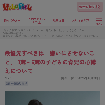
教室を探す
月齢別クラス
初めて
の方へ
教育方針
お母さま
の声
と料金
MENU
幼児教室のベビーパーク ホーム
育児がもっとたのしくなるコラム
3歳～6歳の育児
最優先すべきは「嫌いにさせないこと」 3歳～6歳の子どもの育児の心構えについて
最優先すべきは「嫌いにさせないこ
と」 3歳～6歳の子どもの育児の心構
えについて
No.
193
更新日付：
2026年6月30日
3歳～6歳の育児