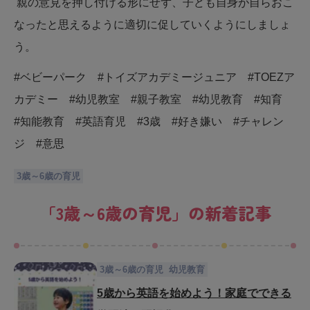
親の意見を押し付ける形にせず、子ども自身が自らおこ
なったと思えるように適切に促していくようにしましょ
う。
#ベビーパーク #トイズアカデミージュニア #TOEZア
カデミー #幼児教室 #親子教室 #幼児教育 #知育
#知能教育 #英語育児 #3歳 #好き嫌い #チャレン
ジ #意思
3歳～6歳の育児
「
3歳～6歳の育児
」の新着記事
3歳～6歳の育児
幼児教育
5歳から英語を始めよう！家庭でできる