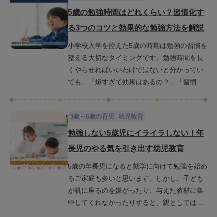
発達段階に合わせた英語学習の始め方や無理
5歳の勉強時間はどれくらい？習慣化す
なく家庭でできるリスニング・スピーキング
る3つのコツと効果的な勉強方法を解説
の習得法、英語フレーズの語りかけやかけ流
小学校入学を控えた5歳の時期は勉強の習慣を
しのコツなどを詳しくご紹介します。英語学
整える大切なタイミングです。勉強時間を長
習が親子の「楽しい時間」となるアイデアを
くやらせればいいわけではないと分かってい
紹介するので、ぜひ最後までご覧ください。
ても、「短すぎて効果はあるの？」「習慣は
どうやって身につくの？」と思っている方も
少なくありません。本記事では、5歳の子ども
3歳～6歳の育児
幼児教育
に適した勉強時間の目安や集中時間、習慣化
のコツ、さらに楽しみながら学べる工夫を紹
勉強しない5歳児にイライラしない！年
介します。毎日の小さな積み重ねが子どもの
長児のやる気を引き出す幼児教育
未来の学びの基盤を着実につくっていきま
5歳の年長児になると就学に向けて勉強を始め
す。
るご家庭も多いと思います。しかし、子ども
が机に座るのを嫌がったり、与えた教材に集
中してくれなかったりすると、親としては
「このままで大丈夫かな」と不安になり、つ