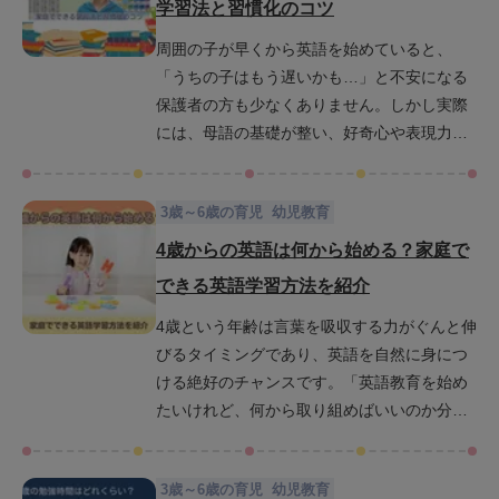
学習法と習慣化のコツ
周囲の子が早くから英語を始めていると、
「うちの子はもう遅いかも…」と不安になる
保護者の方も少なくありません。しかし実際
には、母語の基礎が整い、好奇心や表現力が
豊かになり始めるこの時期は英語を始めやす
いタイミングです。ここでは、5歳から始める
3歳～6歳の育児
幼児教育
英語学習のメリットや注意点を紹介しながら5
歳から英語学習を始めるのが遅くない理由を
4歳からの英語は何から始める？家庭で
解説します。さらに、英語を生活の一部とし
できる英語学習方法を紹介
て楽しく取り入れるための方法や習慣化のコ
4歳という年齢は言葉を吸収する力がぐんと伸
ツについて紹介しているので、ぜひご家庭で
びるタイミングであり、英語を自然に身につ
活用してみてください。
ける絶好のチャンスです。「英語教育を始め
たいけれど、何から取り組めばいいのか分か
らない」「家庭で教える方法に自信がない」
と感じているお母さんやお父さんもいらっし
3歳～6歳の育児
幼児教育
ゃるかもしれません。この記事では、4歳児の