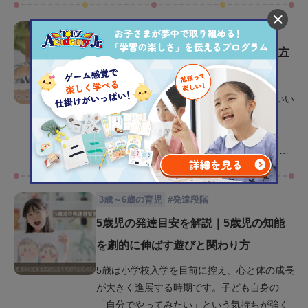
いイライラしてしまうこともあるでしょう。
3歳～6歳の育児
幼児教育
この記事では、5歳児が勉強を嫌がる理由を丁
寧に紐解きながら親子のストレスやイライラ
5歳の勉強は何する？おすすめの勉強方
を減らし、子どものやる気を自然に引き出す
法や習慣化のコツを解説
幼児教育の具体策を紹介します。読み終える
5歳になると「そろそろ勉強を始めた方がいい
頃には、接し方に前向きな変化を感じていた
のかな？」と考える親御さんは多いでしょ
だけるはずです。
う。一方で、「まだ勉強は早いのでは？」
「何を教えるべき？」と迷う声も少なくあり
ません。5歳児は脳の発達が著しく学習への吸
収力も非常に高いため、様々なことに興味を
3歳～6歳の育児
#
発達段階
もつ時期です。そんな今だからこそ、どんな
風に勉強にふれるかがとても大切です。この
5歳児の発達目安を解説｜5歳児の知能
記事では、5歳児にとって最適な勉強内容や学
を劇的に伸ばす遊びと関わり方
習法、習慣化するための実践的なコツを紹介
5歳は小学校入学を目前に控え、心と体の成長
します。子どもが「楽しい」と感じられる工
が大きく進展する時期です。子ども自身の
夫や、家庭で無理なく取り入れられる学習法
「自分でやってみたい」という気持ちが強く
を紹介しているので、お子さんに合った勉強