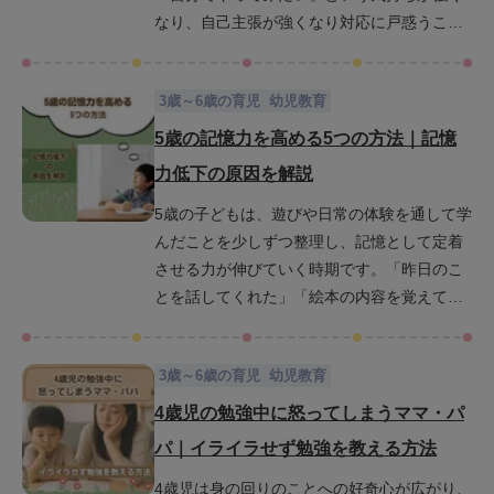
なり、自己主張が強くなり対応に戸惑うこと
方法が見つかるでしょう。
もあるかもしれません。しかし、この時期
は、集中力・記憶力・理解力・判断力といっ
3歳～6歳の育児
幼児教育
た知能の基礎が飛躍的に伸びるチャンスでも
あります。この記事では、5歳児の発達の目安
5歳の記憶力を高める5つの方法｜記憶
を詳しく解説し、日常で実践できる遊びや関
力低下の原因を解説
わり方を通じて、知能を効果的に育てるヒン
5歳の子どもは、遊びや日常の体験を通して学
トを紹介します。ぜひこの記事を読んで、よ
んだことを少しずつ整理し、記憶として定着
り前向きな子育てに役立ててください。
させる力が伸びていく時期です。「昨日のこ
とを話してくれた」「絵本の内容を覚えてい
た」など、成長を実感できる場面も多くなる
でしょう。一方で、生活リズムの乱れなど
3歳～6歳の育児
幼児教育
様々な原因によって記憶力が低下してしまう
こともあります。また、規則正しい生活や親
4歳児の勉強中に怒ってしまうママ・パ
の関わり次第で、記憶力はさらに伸ばすこと
パ｜イライラせず勉強を教える方法
も可能です。この記事では、5歳児の記憶力の
4歳児は身の回りのことへの好奇心が広がり、
発達メカニズムをわかりやすく解説するとと