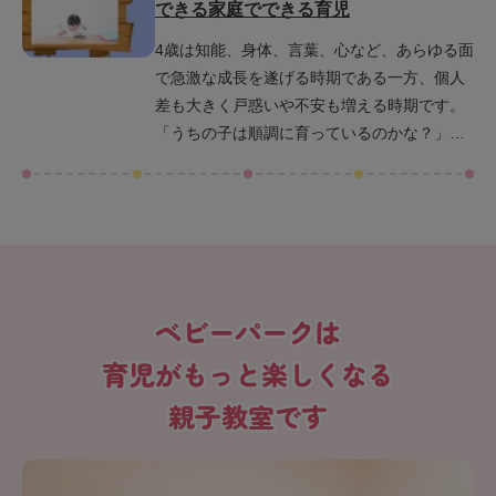
できる家庭でできる育児
きる工夫、さらに親子で楽しく学ぶためのヒ
4歳は知能、身体、言葉、心など、あらゆる面
ントをご紹介します。習い事や日常の中で学
で急激な成長を遂げる時期である一方、個人
びを広げる方法も取り上げていますので、明
差も大きく戸惑いや不安も増える時期です。
日からの関わり方にぜひ役立ててください。
「うちの子は順調に育っているのかな？」
「子どもの知能、IQを伸ばすためになにか学
ばせた方がいいの？」と疑問を抱いている親
御さんも多いのではないでしょうか。この記
事では、4歳児の発達目安や子どもの知能を育
む具体的な遊び方などを分かりやすくご紹介
します。明日からの子育てに活かせるヒント
ベビーパークは
が満載ですので、ぜひ最後までご覧くださ
い。
育児がもっと楽しくなる
親子教室です