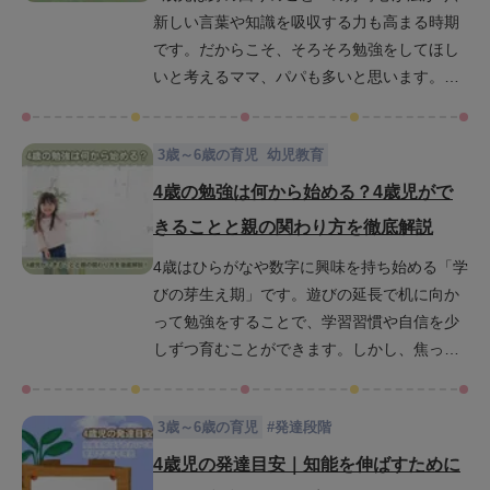
新しい言葉や知識を吸収する力も高まる時期
もに、記憶力を下げてしまう原因と高めるた
です。だからこそ、そろそろ勉強をしてほし
めの工夫をわかりやすく紹介します。日々の
いと考えるママ、パパも多いと思います。一
育児に取り入れやすい実践的なヒントを紹介
方で、親が勉強を教えようとしても、子ども
するので、お子様の成長をサポートするヒン
はすぐにほかのことに興味を向けたり、机に
トを得ていただければと思います。
3歳～6歳の育児
幼児教育
向かう時間が短かったりして思うように進ま
ないこともあります。そんなとき、親は予定
4歳の勉強は何から始める？4歳児がで
通りに進まないことに気持ちが焦り、ついイ
きることと親の関わり方を徹底解説
ライラしてしまうこともあるかもしれませ
4歳はひらがなや数字に興味を持ち始める「学
ん。この記事では、4歳児が「勉強って楽し
びの芽生え期」です。遊びの延長で机に向か
い」と感じやすくなるための環境づくり、怒
って勉強をすることで、学習習慣や自信を少
らずに気持ちを整える方法、そして具体的な
しずつ育むことができます。しかし、焦って
教え方のコツを解説します。今日から使える
勉強を教え込もうとすると、かえって子ども
ヒントで、親子の学びの時間を心地よくして
のやる気を失わせてしまうこともあります。
いきましょう。
3歳～6歳の育児
#
発達段階
親の関わり方が、この時期の学びを大きく左
右します。この記事では、4歳児の発達に合わ
4歳児の発達目安｜知能を伸ばすために
せた勉強の始め方や取り組む順番、家庭でで