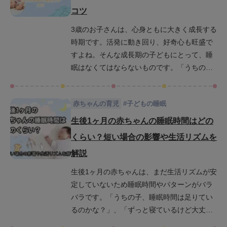
工夫もご紹介します。この記事を読めばあな
コツ
たの悩みが解決し、お子さんの健やかな成長
をサポートできるはずです。さあ、一緒に3歳
3歳のお子さんは、心身ともに大きく成長する
児の睡眠について学んでいきましょう！
時期です。活発に動き回り、好奇心も旺盛で
すよね。そんな成長期の子どもにとって、睡
眠はなくてはならないものです。「うちの
子、昼寝をしないんだけど、大丈夫かな？」
「夜なかなか寝てくれない…」と、睡眠に関
赤ちゃんの育児
#
子どもの睡眠
する悩みを抱えているママやパパも多いので
はないでしょうか。この記事では、3歳児の理
生後1ヶ月の赤ちゃんの睡眠時間はどの
想的な睡眠時間や、昼寝なしの場合の睡眠時
くらい？短い場合の影響や生活リズムを
間、睡眠不足が子どもに与える影響などにつ
解説
いて解説します。睡眠に関する不安や疑問を
解消し、お子さんがぐっすり眠れるためのヒ
生後1ヶ月の赤ちゃんは、まだ生活リズムが安
ントをお伝えします。お子さんの睡眠につい
定していないため睡眠時間やパターンがバラ
て、ぜひ一緒に考えていきましょう。
バラです。「うちの子、睡眠時間は足りてい
るのかな？」、「ずっと寝ているけど大丈
夫？」など、気になることもあるのではない