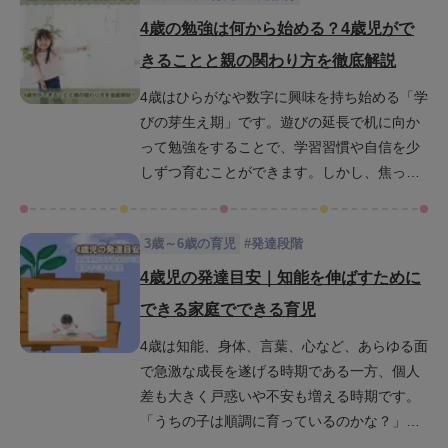
ないこともあります。そんなとき、親は予定
4歳の勉強は何から始める？4歳児がで
通りに進まないことに気持ちが焦り、ついイ
きることと親の関わり方を徹底解説
ライラしてしまうこともあるかもしれませ
4歳はひらがなや数字に興味を持ち始める「学
ん。この記事では、4歳児が「勉強って楽し
びの芽生え期」です。遊びの延長で机に向か
い」と感じやすくなるための環境づくり、怒
って勉強をすることで、学習習慣や自信を少
らずに気持ちを整える方法、そして具体的な
しずつ育むことができます。しかし、焦って
教え方のコツを解説します。今日から使える
勉強を教え込もうとすると、かえって子ども
ヒントで、親子の学びの時間を心地よくして
のやる気を失わせてしまうこともあります。
いきましょう。
3歳～6歳の育児
#
発達段階
親の関わり方が、この時期の学びを大きく左
右します。この記事では、4歳児の発達に合わ
4歳児の発達目安｜知能を伸ばすために
せた勉強の始め方や取り組む順番、家庭でで
できる家庭でできる育児
きる工夫、さらに親子で楽しく学ぶためのヒ
4歳は知能、身体、言葉、心など、あらゆる面
ントをご紹介します。習い事や日常の中で学
で急激な成長を遂げる時期である一方、個人
びを広げる方法も取り上げていますので、明
差も大きく戸惑いや不安も増える時期です。
日からの関わり方にぜひ役立ててください。
「うちの子は順調に育っているのかな？」
「子どもの知能、IQを伸ばすためになにか学