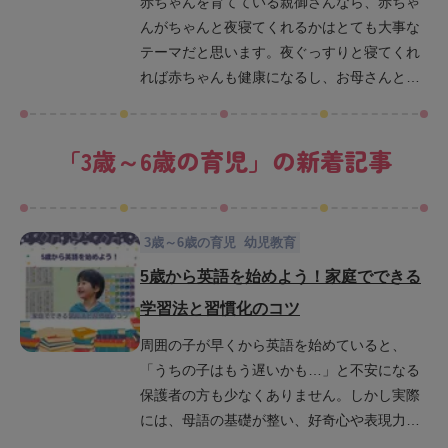
赤ちゃんを育てている親御さんなら、赤ちゃ
「赤ちゃんのいびき」ですが、あまりにひど
んがちゃんと夜寝てくれるかはとても大事な
いと「健康に何か問題があるのではない
テーマだと思います。夜ぐっすりと寝てくれ
か？」と心配になる親御さんもいらっしゃる
れば赤ちゃんも健康になるし、お母さんとし
と思います。こちらのコラムでは、この「赤
ても少しは楽な時間が作れる…、と願います
ちゃんのいびき」について、いびきが始まる
が、実際はなかなか寝付いてくれなかった
時期やその原因、注意したほうがよいケース
「
3歳～6歳の育児
」の新着記事
り、寝てもすぐに起きてしまったりと、ほと
や対応法などを説明していきます。こちらを
んどのパパママにとっての悩みのタネだと思
読んでいただき、少しでも子育ての手助けに
います。 こちらのコラムでは、赤ちゃんが快
なれば幸いです。
適に睡眠をとれるようにするための適切な服
3歳～6歳の育児
幼児教育
装や寝室の環境などについて解説していきま
5歳から英語を始めよう！家庭でできる
す。どうしても寝てくれない日や、夜泣きを
する日はあるものですが、なるべく快適な環
学習法と習慣化のコツ
境で子どもにぐっすり寝てもらえるように役
周囲の子が早くから英語を始めていると、
立てば幸いです。
「うちの子はもう遅いかも…」と不安になる
保護者の方も少なくありません。しかし実際
には、母語の基礎が整い、好奇心や表現力が
豊かになり始めるこの時期は英語を始めやす