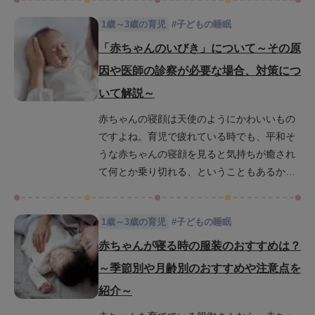
に戻る「寝返り返り」はいつからできるよう
1歳～3歳の育児
#
子どもの睡眠
になるの？と疑問に思う方も多いのではない
でしょうか。この記事では、寝返り返りの一
「赤ちゃんのいびき」について～その原
般的な時期やその兆候、練習のポイント、安
因や医師の診察が必要な場合、対策につ
全な環境作りのコツなどを詳しく解説しま
いて解説～
す。ぜひこれを読んで、赤ちゃんの成長のサ
ポートに役立ててください。
赤ちゃんの寝顔は天使のようにかわいいもの
ですよね。育児で疲れている時でも、平和そ
うな赤ちゃんの寝顔を見ると気持ちが癒され
て何とか乗り切れる、ということもあるかと
思います。ところが、そんな赤ちゃんが意外
と大きないびきをかいてびっくりすることが
1歳～3歳の育児
#
子どもの睡眠
あると思います。「ぐごー」「しゅぴー」と
大人顔負けの大きな音でいびきをかいて親が
赤ちゃんが寝る時の服装のおすすめは？
寝られなくなったり、赤ちゃん自身が自分の
～季節別や月齢別のおすすめや注意点を
いびきの音に驚いて目をさましてしまった
紹介～
り、なんて先輩ママの思い出話を聞いたりす
るものです。笑い話で語られることも多い