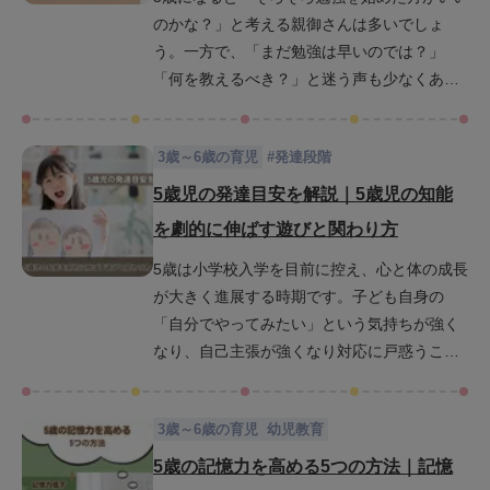
のかな？」と考える親御さんは多いでしょ
だけるはずです。
う。一方で、「まだ勉強は早いのでは？」
「何を教えるべき？」と迷う声も少なくあり
ません。5歳児は脳の発達が著しく学習への吸
収力も非常に高いため、様々なことに興味を
3歳～6歳の育児
#
発達段階
もつ時期です。そんな今だからこそ、どんな
風に勉強にふれるかがとても大切です。この
5歳児の発達目安を解説｜5歳児の知能
記事では、5歳児にとって最適な勉強内容や学
を劇的に伸ばす遊びと関わり方
習法、習慣化するための実践的なコツを紹介
5歳は小学校入学を目前に控え、心と体の成長
します。子どもが「楽しい」と感じられる工
が大きく進展する時期です。子ども自身の
夫や、家庭で無理なく取り入れられる学習法
「自分でやってみたい」という気持ちが強く
を紹介しているので、お子さんに合った勉強
なり、自己主張が強くなり対応に戸惑うこと
方法が見つかるでしょう。
もあるかもしれません。しかし、この時期
は、集中力・記憶力・理解力・判断力といっ
3歳～6歳の育児
幼児教育
た知能の基礎が飛躍的に伸びるチャンスでも
あります。この記事では、5歳児の発達の目安
5歳の記憶力を高める5つの方法｜記憶
を詳しく解説し、日常で実践できる遊びや関