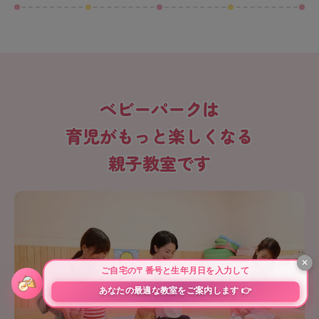
ばせた方がいいの？」と疑問を抱いている親
御さんも多いのではないでしょうか。この記
事では、4歳児の発達目安や子どもの知能を育
む具体的な遊び方などを分かりやすくご紹介
します。明日からの子育てに活かせるヒント
ベビーパークは
が満載ですので、ぜひ最後までご覧くださ
い。
育児がもっと楽しくなる
親子教室です