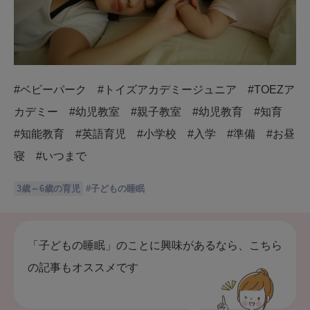
#ベビーパーク #トイズアカデミージュニア #TOEZア
カデミー #幼児教室 #親子教室 #幼児教育 #知育
#知能教育 #英語育児 #小学校 #入学 #準備 #お昼
寝 #いつまで
3歳～6歳の育児
#
子どもの睡眠
「子どもの睡眠」のことに興味があるなら、こちら
の記事もオススメです