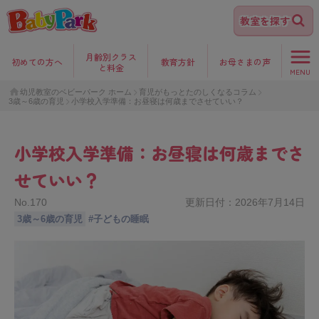
教室を探す
月齢別クラス
初めて
の方へ
教育方針
お母さま
の声
と料金
MENU
幼児教室のベビーパーク ホーム
育児がもっとたのしくなるコラム
3歳～6歳の育児
小学校入学準備：お昼寝は何歳までさせていい？
小学校入学準備：お昼寝は何歳までさ
せていい？
No.
170
更新日付：
2026年7月14日
3歳～6歳の育児
#
子どもの睡眠