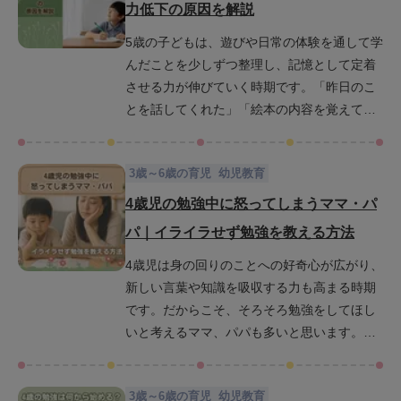
力低下の原因を解説
わり方を通じて、知能を効果的に育てるヒン
5歳の子どもは、遊びや日常の体験を通して学
トを紹介します。ぜひこの記事を読んで、よ
んだことを少しずつ整理し、記憶として定着
り前向きな子育てに役立ててください。
させる力が伸びていく時期です。「昨日のこ
とを話してくれた」「絵本の内容を覚えてい
た」など、成長を実感できる場面も多くなる
でしょう。一方で、生活リズムの乱れなど
3歳～6歳の育児
幼児教育
様々な原因によって記憶力が低下してしまう
こともあります。また、規則正しい生活や親
4歳児の勉強中に怒ってしまうママ・パ
の関わり次第で、記憶力はさらに伸ばすこと
パ｜イライラせず勉強を教える方法
も可能です。この記事では、5歳児の記憶力の
4歳児は身の回りのことへの好奇心が広がり、
発達メカニズムをわかりやすく解説するとと
新しい言葉や知識を吸収する力も高まる時期
もに、記憶力を下げてしまう原因と高めるた
です。だからこそ、そろそろ勉強をしてほし
めの工夫をわかりやすく紹介します。日々の
いと考えるママ、パパも多いと思います。一
育児に取り入れやすい実践的なヒントを紹介
方で、親が勉強を教えようとしても、子ども
するので、お子様の成長をサポートするヒン
はすぐにほかのことに興味を向けたり、机に
トを得ていただければと思います。
3歳～6歳の育児
幼児教育
向かう時間が短かったりして思うように進ま