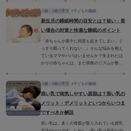
でしょうか。この記事では、生後1ヶ月の赤ち
1歳～3歳の育児
#
子どもの睡眠
ゃんの1日の睡眠時間の目安から夜間の過ごし
方、睡眠時間が短い場合に与える影響や対策
新生児の睡眠時間の目安とは？短い・長
までを詳しく解説します。
い場合の対策と快適な睡眠のポイント
「赤ちゃんが夜中に何度も起きてしまい、ぐ
っすり眠ってくれない…」そんな悩みを抱え
ているママやパパはいませんか？生まれたば
かりの赤ちゃんは、まだ昼夜のリズムが整っ
ていません。そのため、睡眠時間やパターン
は個人差が大きく、どのくらいの時間が「普
1歳～3歳の育児
#
子どもの睡眠
通」なのか、悩んでしまう方も多いのではな
いでしょうか。この記事では、新生児の睡眠
添い乳で病気しやすい原因は？添い乳の
時間について、平均的な睡眠時間や睡眠パタ
メリット・デメリットといつからいつま
ーン、睡眠時間が短い・長い場合の対策な
ですべきか解説
ど、気になる疑問を詳しく解説していきま
す。また、新生児が快適に眠れるためのポイ
添い乳は、多くの母親が取り入れている授乳
ントもご紹介します。この記事を読めば、赤
方法の一つです。しかし、添い乳は安全なの