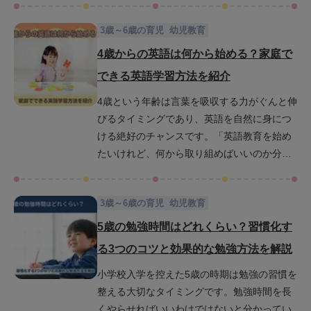
いタイミングです。ここでは、5歳から始める
3歳～6歳の育児
幼児教育
英語学習のメリットや注意点を紹介しながら5
歳から英語学習を始めるのが遅くない理由を
4歳からの英語は何から始める？家庭で
解説します。さらに、英語を生活の一部とし
できる英語学習方法を紹介
て楽しく取り入れるための方法や習慣化のコ
4歳という年齢は言葉を吸収する力がぐんと伸
ツについて紹介しているので、ぜひご家庭で
びるタイミングであり、英語を自然に身につ
活用してみてください。
ける絶好のチャンスです。「英語教育を始め
たいけれど、何から取り組めばいいのか分か
らない」「家庭で教える方法に自信がない」
と感じているお母さんやお父さんもいらっし
3歳～6歳の育児
幼児教育
ゃるかもしれません。この記事では、4歳児の
発達段階に合わせた英語学習の始め方や無理
5歳の勉強時間はどれくらい？習慣化す
なく家庭でできるリスニング・スピーキング
る3つのコツと効果的な勉強方法を解説
の習得法、英語フレーズの語りかけやかけ流
小学校入学を控えた5歳の時期は勉強の習慣を
しのコツなどを詳しくご紹介します。英語学
整える大切なタイミングです。勉強時間を長
習が親子の「楽しい時間」となるアイデアを
くやらせればいいわけではないと分かってい
紹介するので、ぜひ最後までご覧ください。