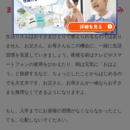
まとめ：子どもの生活リズムは家族み
んなで整えましょう
生活リズムはお子さまひとりで整えられるものではあり
ません。お父さん、お母さんもこの機会に、一緒に生活
習慣を見直していきましょう。夜寝る前はテレビやスマ
ートフォンの使用をひかえたり、朝は元気に「おはよ
う」と挨拶するなど、ちょっとしたことからはじめるの
でも大丈夫です。お父さん、お母さんが一緒ならお子さ
まも無理なくできるようになりますよ。
もし、入学までにお昼寝の習慣がなくならなかったとし
ても、心配しないでください。