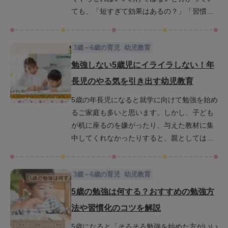
ても、「短すぎて効果はあるの？」「習慣は
どうやって身につくの？」と思っている方も
少なくありません。本記事では、5歳の子ども
3歳～6歳の育児
幼児教育
に適した勉強時間の目安や集中時間、習慣化
のコツ、さらに楽しみながら学べる工夫を紹
勉強しない5歳児にイライラしない！年
介します。毎日の小さな積み重ねが子どもの
長児のやる気を引き出す幼児教育
未来の学びの基盤を着実につくっていきま
5歳の年長児になると就学に向けて勉強を始め
す。
るご家庭も多いと思います。しかし、子ども
が机に座るのを嫌がったり、与えた教材に集
中してくれなかったりすると、親としては
「このままで大丈夫かな」と不安になり、つ
いイライラしてしまうこともあるでしょう。
3歳～6歳の育児
幼児教育
この記事では、5歳児が勉強を嫌がる理由を丁
寧に紐解きながら親子のストレスやイライラ
5歳の勉強は何する？おすすめの勉強方
を減らし、子どものやる気を自然に引き出す
法や習慣化のコツを解説
幼児教育の具体策を紹介します。読み終える
5歳になると「そろそろ勉強を始めた方がいい
頃には、接し方に前向きな変化を感じていた