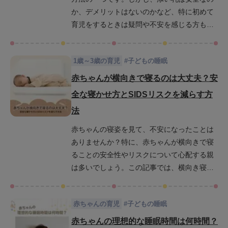
ちゃんの睡眠に関する不安が解消され、より
か、デメリットはないのかなど、特に初めて
快適な睡眠環境を整えることができるはずで
育児をするときは疑問や不安を感じる方も多
す。安心して赤ちゃんの健康をサポートでき
いのではないでしょうか。この記事では、添
るよう、ぜひ最後までご覧ください。
い乳が引き起こす可能性のある健康リスクや
1歳～3歳の育児
#
子どもの睡眠
メリット・デメリット、正しい添い乳の方法
について詳しく解説します。この記事を読む
赤ちゃんが横向きで寝るのは大丈夫？安
ことで、添い乳に関する正しい知識を得て、
全な寝かせ方とSIDSリスクを減らす方
安心して育児に取り組むことができるように
法
なるでしょう。それでは、早速詳しく見てい
きましょう。
赤ちゃんの寝姿を見て、不安になったことは
ありませんか？特に、赤ちゃんが横向きで寝
ることの安全性やリスクについて心配する親
は多いでしょう。この記事では、横向き寝が
SIDS（乳児突然死症候群）や窒息に与える影
響、そして赤ちゃんを安全に寝かせるための
赤ちゃんの育児
#
子どもの睡眠
具体的な方法について詳しく解説します。ま
た、赤ちゃんがいつから横向きで寝ても大丈
赤ちゃんの理想的な睡眠時間は何時間？