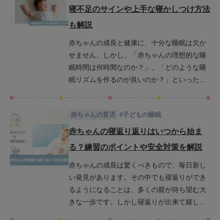
夫なのか、どのような対策を講じることで
寝不足のサインや上手な寝かしつけ方法
SIDSのリスクを低減できるかについても触れ
も解説
ています。赤ちゃんの安全を守り、安心して
育児ができるよう、ぜひ最後までお読みくだ
赤ちゃんの成長と健康に、十分な睡眠は欠か
さい。
せません。しかし、「赤ちゃんの理想的な睡
眠時間は何時間なのか？」、「どのような睡
眠リズムを作るのが良いのか？」といった疑
問を抱えている親御さんも多いでしょう。こ
の記事では、月齢別の睡眠時間の目安や理想
赤ちゃんの育児
#
子どもの睡眠
的な睡眠リズムの作り方、赤ちゃんの寝不足
のサイン、そして上手な寝かしつけ方法につ
赤ちゃんの寝返り返りはいつから始ま
いて詳しく解説します。赤ちゃんの健やかな
る？練習のポイントや安全対策を解説
成長に役立つ情報をお届けしますので、ぜひ
赤ちゃんの成長は驚くべきもので、毎日新し
最後までご覧ください。
い発見があります。その中でも寝返りができ
るようになることは、多くの親が待ち望む大
きな一歩です。しかし寝返りが出来て嬉しい
反面、寝返りしたうつぶせ状態から元の状態