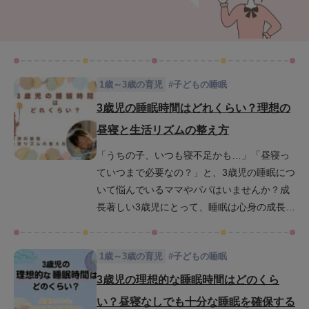
1歳～3歳の育児
#
子どもの睡眠
3歳児の睡眠時間はどれくらい？理想の
昼寝と生活リズムの整え方
「うちの子、いつも寝不足かも…」「昼寝っ
ていつまで必要なの？」と、3歳児の睡眠につ
いて悩んでいるママやパパはいませんか？成
長著しい3歳児にとって、睡眠は心身の成長に
欠かせないものです。この記事では、3歳児の
理想的な睡眠時間や昼寝の役割、そして生活
1歳～3歳の育児
#
子どもの睡眠
リズムを整えるための具体的な方法について
詳しく解説します。睡眠不足が子どもの成長
3歳児の理想的な睡眠時間はどのくら
に与える影響や質の高い睡眠のためにできる
い？昼寝なしでも十分な睡眠を確保する