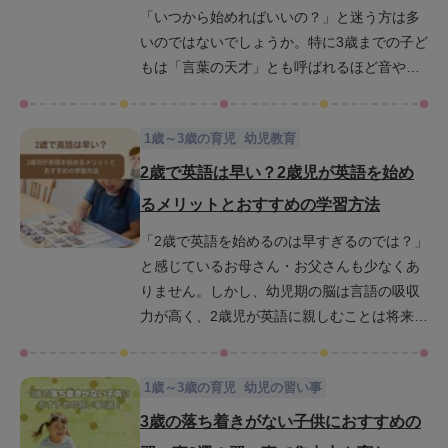
「いつから始めればいいの？」と迷う方は多
いのではないでしょうか。特に3歳までの子ど
もは「言葉の天才」とも呼ばれるほど音やリ
ズムに対する感受性が豊かなため、英語を学
ぶうえで非常に重要なタイミングだといわれ
1歳～3歳の育児
幼児教育
ています。この記事では、なぜ3歳までに英語
を始めることが良いのか、その理由や効果的
2歳で英語は早い？2歳児が英語を始め
な学習方法について具体的に紹介していきま
るメリットとおすすめの学習方法
す。英語を「勉強」ではなく「遊び」に変え
「2歳で英語を始めるのは早すぎるのでは？」
るコツを紹介するので、ぜひ参考にしてみて
と感じているお母さん・お父さんも少なくあ
ください。
りません。しかし、幼児期の脳は言語の吸収
力が高く、2歳児が英語に親しむことは将来の
英語力に大きく影響します。言語に対する感
受性が豊かな今だからこそ、英語の音やリズ
1歳～3歳の育児
幼児の習い事
ムに楽しく触れることが大切です。この記事
では、2歳から英語を始めることのメリットや
3歳の落ち着きがない子供におすすめの
注意点、おすすめの学習方法などをわかりや