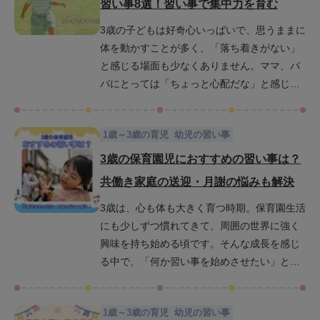
習い事8選！習い事で集中力を育む
すくご紹介します。ぜひこの記事を参考に、
3歳の子どもは好奇心いっぱいで、思うままに
親子で英語に触れる時間を明日から始めてみ
体を動かすことが多く、「落ち着きがない」
てください。
と感じる場面も少なくありません。ママ、パ
パにとっては「ちょっと心配だな」と感じる
こともあるかもしれませんが、落ち着きがな
いように見える様子は成長の過程でよく見ら
1歳～3歳の育児
幼児の習い事
れる自然な姿です。しかし、習い事に通わせ
たいと考えているママ、パパにとっては「落
3歳の保育園児におすすめの習い事は？
ち着きがない我が子でも習い事に通うことが
共働き家庭の送迎・月謝の悩みも解決
できるのか？」と悩んでしまいます。この記
3歳は、心も体も大きく育つ時期。保育園生活
事では、そんなエネルギーあふれる3歳の子ど
にも少しずつ慣れてきて、周囲の世界に強く
もたちが楽しみながら集中力や自己コントロ
興味を持ち始める頃です。そんな成長を感じ
ール力の芽を育てられるような習い事を8つ厳
る中で、「何か習い事を始めさせたい」と考
選してご紹介します。加えて、子どもに合っ
える保護者の方も多いのではないでしょう
た習い事の選び方や、継続のために大切な親
か。しかしその一方で、送迎や月謝などの負
の関わり方についても詳しく解説します。ぜ
1歳～3歳の育児
幼児の習い事
担が心配という声も多く聞かれます。この記
ひ最後までお読みください。