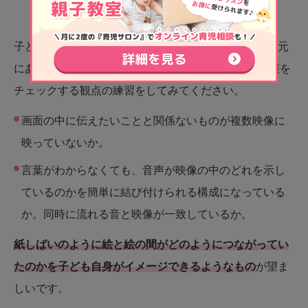
クしてみよう
子どもが寝ている時などに、幼児向け教育番組やお手元
にある幼児向けのDVDをご覧になって、映像内の情報を
チェックする観点の練習をしてみてください。
画面の中に伝えたいことと関係ないものが複数映像に
映っていないか。
言葉がわからなくても、音声が映像の中のどれを示し
ているのかを簡単に結び付けられる構成になっている
か。同時に流れる音と映像が一致しているか。
紙しばいのように絵と絵の間がどのようにつながってい
たのかを子ども自身がイメージできるようなもの
が望ま
しいです。