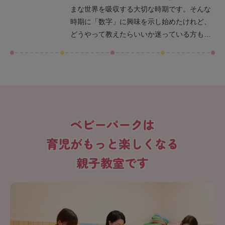
まな世界を吸収する大切な時期です。そんな
いる親御さんにも役立ちます。
時期に「数字」に興味を示し始めたけれど、
どうやって教えたらいいか迷っている方も多
いのではないでしょうか。「数字をただ覚え
させるだけでは意味がないのでは？」「楽し
みながら学ばせるには何が効果的？」といっ
た悩みを抱える保護者の声は少なくありませ
ん。この記事では、2歳の子どもが自然に数字
の世界に親しめるよう身近な生活シーンでの
ベビーパークは
工夫や遊びを取り入れた効果的な学び方を紹
介します。さらに数字への理解を深める知育
育児がもっと楽しくなる
おもちゃや学びを支える親の関わり方のポイ
親子教室です
ントも解説しています。数字を通して「わか
った！」「できた！」という達成感を、ぜひ
親子で一緒に味わいながら、かけがえのない
学びの時間を楽しんでください。