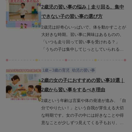
事では、3歳の保育園児に向いている習い事
2歳児の習い事の悩み｜走り回る、集中
と、そのメリットや注意点、費用や送迎への
できない子の習い事の選び方
対策まで詳しくご紹介します。お子さんにと
2歳児は好奇心いっぱいで、体を動かすことが
って最適な習い事を選ぶための参考にしてく
大好きな時期。習い事に興味はあるものの、
ださい。
「いつも走り回って習い事を受けれる？」
「うちの子は集中してじっとしていられるか
な？」と迷うこともあるでしょう。でも、走
り回ったり、じっとしているのが難しいのは
1歳～3歳の育児
幼児の習い事
成長の証です。そんなエネルギーや個性を活
かせる習い事もたくさんあります。この記事
2歳の女の子におすすめの習い事10選｜
では、2歳ならではの発達段階に寄り添った習
2歳から習い事をするべき理由
い事の選び方や、集中力や自己肯定感を育て
2歳という年齢は言葉や体の発達が進み、「自
る工夫、先生との相性を見極めるポイントま
分でやりたい！」という自我が芽生える大切
でを丁寧に解説します。お子さんの「やって
な時期です。女の子の中には好きなことや得
みたい！」という気持ちを大切に、楽しく続
意なことが少しずつ見えてくる子もおり、習
けられる習い事を一緒に見つけていきましょ
い事を始めることで、その芽が自然に育って
う。