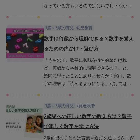
なっている方もいるのではないでしょうか。
実は、数字を順に唱えられるからといってそ
れだけで“数を理解している”とは限りませ
1歳～3歳の育児
幼児教育
ん。数字の理解には順序、意味、量とのつな
がりなど複数の力が関係しており、発達には
数字は何歳から理解できる？数字を覚え
個人差もあります。この記事では、10まで数
るための声かけ・遊び方
えられるようになる年齢の目安だけでなく、
「うちの子、数字に興味を持ち始めたけれ
「数を理解した」と言える状態やご家庭でで
ど、何歳から本格的に理解できるの？」と、
きる具体的な育児法まで丁寧に解説します。
疑問に思ったことはありませんか？実は、数
さらに、数字にあまり興味を示さないお子さ
字の理解は「読めるようになる」だけでは不
まへの関わり方や、数の感覚を育てる遊びと
十分で、数字を順番で捉えたり量と結びつけ
して幼児教室ベビーパークで実際に使ってい
て考えたりと複数の段階を経て少しずつ育っ
るアクティビティも紹介します。
1歳～3歳の育児
#
発達段階
ていく力です。この記事では、1〜6歳までの
発達段階に応じた「数字理解の目安」と、家
2歳児への正しい数字の教え方は？親子
庭でできる声かけや遊びの工夫をわかりやす
で楽しく数字を学ぶ方法
く紹介します。遊びながら自然に学べるヒン
2歳前後の子どもは言葉や遊びを通じてさまざ
トが満載なので、初めての数字教育に迷って