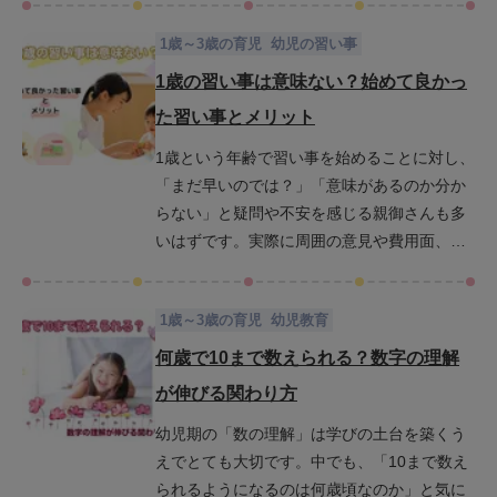
いく可能性があります。とはいえ、自我が強
1歳～3歳の育児
幼児の習い事
くなり始めるこの時期にどんな習い事が合っ
ているのか、またそもそも始めるべきかどう
1歳の習い事は意味ない？始めて良かっ
かで悩むご家庭も多いことでしょう。この記
た習い事とメリット
事では、2歳の女の子に人気で効果的な習い事
1歳という年齢で習い事を始めることに対し、
10選を厳選してご紹介し、習い事を始めるタ
「まだ早いのでは？」「意味があるのか分か
イミングや選び方のコツについても詳しく解
らない」と疑問や不安を感じる親御さんも多
説します。わが子の未来の可能性を広げる習
いはずです。実際に周囲の意見や費用面、効
い事を、ぜひ一緒に見つけていきましょう。
果を感じにくいことなどから躊躇している方
もいるでしょう。この記事では、1歳で習い事
1歳～3歳の育児
幼児教育
を始めることに関するよくある疑問や不安を
整理しながら、メリットやデメリット、人気
何歳で10まで数えられる？数字の理解
の習い事の実例、始め方のコツまでを詳しく
が伸びる関わり方
解説していきます。お子さんに合った習い事
幼児期の「数の理解」は学びの土台を築くう
の選び方や始めるタイミングを見つけるヒン
えでとても大切です。中でも、「10まで数え
トとして、ぜひ参考にしてみてください。
られるようになるのは何歳頃なのか」と気に