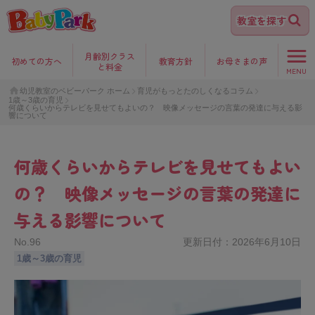
教室を探す
月齢別クラス
初めて
の方へ
教育方針
お母さま
の声
と料金
MENU
幼児教室のベビーパーク ホーム
育児がもっとたのしくなるコラム
1歳～3歳の育児
何歳くらいからテレビを見せてもよいの？ 映像メッセージの言葉の発達に与える影
響について
何歳くらいからテレビを見せてもよい
の？ 映像メッセージの言葉の発達に
与える影響について
No.
96
更新日付：
2026年6月10日
1歳～3歳の育児