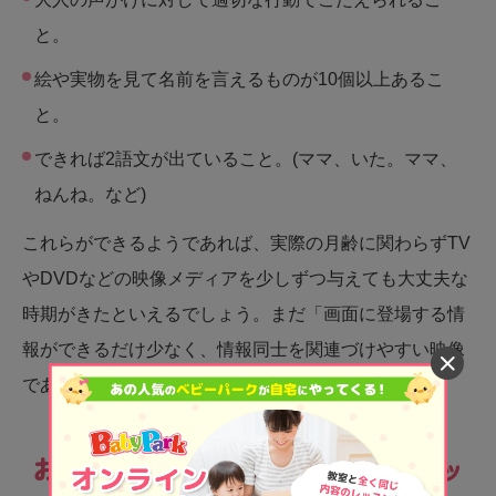
と。
絵や実物を見て名前を言えるものが10個以上あるこ
と。
できれば2語文が出ていること。(ママ、いた。ママ、
ねんね。など)
これらができるようであれば、実際の月齢に関わらずTV
やDVDなどの映像メディアを少しずつ与えても大丈夫な
時期がきたといえるでしょう。まだ「画面に登場する情
報ができるだけ少なく、情報同士を関連づけやすい映像
であること」が大切です。
お母さんがTVやDVDの情報をチェッ