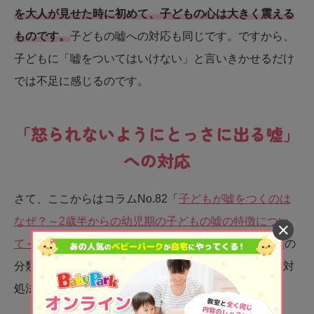
を大人が見せた時に初めて、子どもの心は大きく震える
ものです。
子どもの嘘への対応も同じです。ですから、
子どもに「嘘をついてはいけない」と言いきかせるだけ
では不足に感じるのです。
「怒られないようにとっさに出る嘘」
への対応
さて、ここからはコラムNo.82「
子どもが嘘をつくのは
なぜ？～2歳半からの幼児期の子どもの嘘の特徴につい
て～
」でもご説明した、子どもに見られる嘘の15種類の
分類のうち「怒られないようにとっさにでる嘘」への対
処法について詳しく解説していきます。