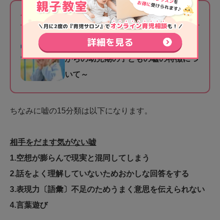
合わせて読みたい
子どもが嘘をつくのはなぜ？～2歳半
からの幼児期の子どもの嘘の特徴につ
いて～
ちなみに嘘の15分類は以下になります。
相手をだます気がない嘘
1.空想が膨らんで現実と混同してしまう
2.話をよく理解していないためおかしな回答をする
3.表現力〔語彙〕不足のためうまく意思を伝えられない
4.言葉遊び