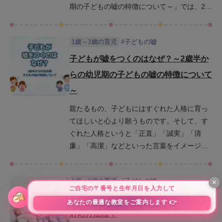
どもが成長すると見られてくる「他人を思い
期の子どもの嘘の特徴について～」では、2歳
やるためにつく嘘」への対処法を中心にご説
半から4歳ごろに特有な「子どもの嘘」の種類
明していきます。
や、「子どもの嘘」への対応の仕方が人格形
1歳～3歳の育児
#
子どもの嘘
成にいかに重要であるかをご説明いたしまし
た。また、コラムNo.128「嘘をつかない子供
子どもが嘘をつくのはなぜ？～2歳半か
に育てるために①～「嘘はいけない」の伝え
らの幼児期の子どもの嘘の特徴について
方、とっさに出る嘘への対処法～」では、子
～
どもにまずは「嘘はよくないこと」と刷りこ
むことの重要性と、子どもによくある「怒ら
親たるもの、子どもにはすぐれた人格に育っ
れないようにとっさに出る嘘」への対処法を
てほしいと心より願うものです。そして、す
中心に解説しました。さらにこちらのコラム
ぐれた人格というと「正直」「誠実」「清
では、同じく子どもの時期に見られる「自分
廉」「高潔」などといった言葉をイメージす
をかばう嘘・自分を大きく見せる嘘」への対
る方も多いと思います。そんな親の中には、
処法を中心にご説明していきます。
子どもが嘘をつくことで落胆したり心配にな
1歳～3歳の育児
#
子どもの嘘
る人もいるかと思います。一般的に2歳半ごろ
から子どもは嘘をつくようになるといわれて
子どもが嘘をつくのはなぜ？ついた時の
います。こちらのコラムでは「子どもの嘘」
対応方法は？
の種類と時期、とくに2歳半から4歳ごろに特