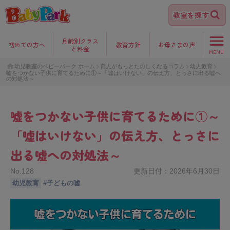
教室を探す
月齢別クラス
初めて
の方へ
教育方針
お母さま
の声
と料金
MENU
幼児教室のベビーパーク ホーム
育児がもっとたのしくなるコラム
幼児教育
嘘をつかない子供に育てるために①～「嘘はいけない」の伝え方、とっさに出る嘘へ
の対処法～
嘘をつかない子供に育てるために①～
「嘘はいけない」の伝え方、とっさに
出る嘘への対処法～
No.
128
更新日付：
2026年6月30日
幼児教育
#
子どもの嘘