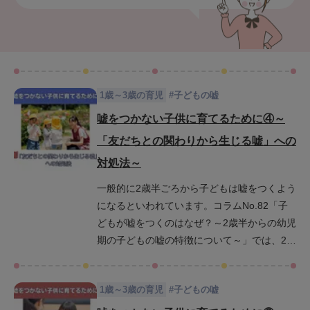
1歳～3歳の育児
#
子どもの嘘
嘘をつかない子供に育てるために④～
「友だちとの関わりから生じる嘘」への
対処法～
一般的に2歳半ごろから子どもは嘘をつくよう
になるといわれています。コラムNo.82「子
どもが嘘をつくのはなぜ？～2歳半からの幼児
期の子どもの嘘の特徴について～」では、2歳
半から4歳ごろに特有な「子どもの嘘」の種類
や、「子どもの嘘」への対応の仕方が人格形
1歳～3歳の育児
#
子どもの嘘
成にいかに重要であるかをご説明いたしまし
た。また、コラムNo.128～130では、子ども