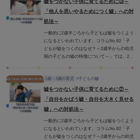
嘘をつかない子供に育てるために③～
の成長にともなってみられるそれぞれの嘘の
「他人を思いやるためにつく嘘」への対
タイプごとに解説してきました。前回のコラ
処法～
ムNo.130「嘘をつかない子供に育てるために
③～「他人を思いやるためにつく嘘」への対
一般的に2歳半ごろから子どもは嘘をつくよう
処法～」では、ある程度子どもが成長し、年
になるといわれています。コラムNo.82「子
中～年長ごろからみられる「他人を思いやる
どもが嘘をつくのはなぜ？～2歳半からの幼児
ためにつく嘘」への対処法を中心にご説明い
期の子どもの嘘の特徴について～」では、2歳
たしました。こちらのコラムでは、さらに子
半から4歳ごろに特有な「子どもの嘘」の種類
どもが成長し、大人の社会でも見られるよう
や、「子どもの嘘」への対応の仕方が人格形
な複雑な嘘をついた場合の対処法を中心にま
1歳～3歳の育児
#
子どもの嘘
成にいかに重要であるかをご説明いたしまし
とめています。子どもの成長に応じて読んで
た。また、コラムNo.129「嘘をつかない子供
嘘をつかない子供に育てるために②～
みてくださいね。
に育てるために②～「自分をかばう嘘・自分
「自分をかばう嘘・自分を大きく見せる
を大きく見せる嘘」への対処法～」では、幼
嘘」への対処法～
少期に見られがちな、自分をよりよく見せる
ために罪のない範囲で物事を誇張して話して
一般的に2歳半ごろから子どもは嘘をつくよう
しまうような嘘の対処法を中心に解説しまし
になるといわれています。コラムNo.82「子
た。さらにこちらのコラムでは、もう少し子
どもが嘘をつくのはなぜ？～2歳半からの幼児